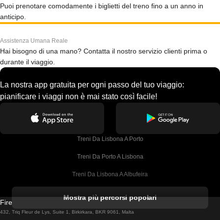
Puoi prenotare comodamente i biglietti del treno fino a un anno in
anticipo.
Assistenza Umana Reale
Hai bisogno di una mano? Contatta il nostro servizio clienti prima o
durante il viaggio.
La nostra app gratuita per ogni passo del tuo viaggio:
pianificare i viaggi non è mai stato così facile!
Treni Da Lisbona A Porto
Treni Da Porto A Lisbona
Treni Da Lisbona A Albufeira
Treni Da Albufeira A Lisbona
Mostra più percorsi popolari
Firebird GT Limited (OC 1451)
Treni Da Lisbona A Lagos
432, Triq Fleur de Lys, Suite 1, Birkirkara, BKR 9061, Malta