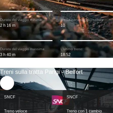
Durata del viaggio minima:
Media partenze giornaliere:
2 h 16 m
10
Durata del viaggio massima:
L'ultimo treno:
3 h 40 m
18:52
Treni sulla tratta Parigi - Belfort
SNCF
SNCF
Treno veloce
Treno con 1 cambio