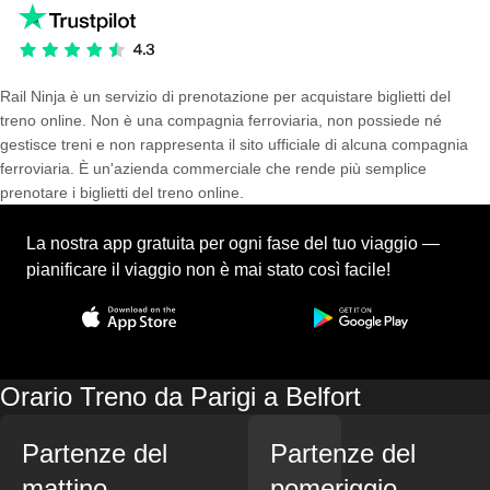
Rail Ninja è un servizio di prenotazione per acquistare biglietti del
treno online. Non è una compagnia ferroviaria, non possiede né
gestisce treni e non rappresenta il sito ufficiale di alcuna compagnia
ferroviaria. È un'azienda commerciale che rende più semplice
prenotare i biglietti del treno online.
La nostra app gratuita per ogni fase del tuo viaggio —
pianificare il viaggio non è mai stato così facile!
Orario Treno da Parigi a Belfort
Partenze del
Partenze del
mattino
pomeriggio