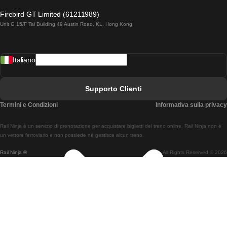
Treni Da Lagos A Lisbona
Firebird GT Limited (61211989)
Unit G 15/F Tal Building 49 Austin Road, KL, Hong Kong
Treni Da Lisbona A Madrid
Treni Da Madrid A Lisbona
Italiano
Treni Da Lisbona A Faro
Treni Da Faro A Lisbona
Supporto Clienti
Treni Da Lisbona A Coimbra
Termini e Condizioni
Informativa sulla privacy
Treni Da Coimbra A Lisbona
Rail Ninja è un servizio di prenotazione per acquistare biglietti del treno online. Rail Ninja non è
Treni Da Lisbon A Braga
un vettore ferroviario e non possiede né gestisce alcun treno.
Rail Ninja ®
All Rights Reserved © 2026
Treni Da Braga A Lisbona
Treni Da Porto A Coimbra
Treni Da Coimbra A Porto
Treni Da Barcellona A Madrid
Treni Da Madrid A Barcellona