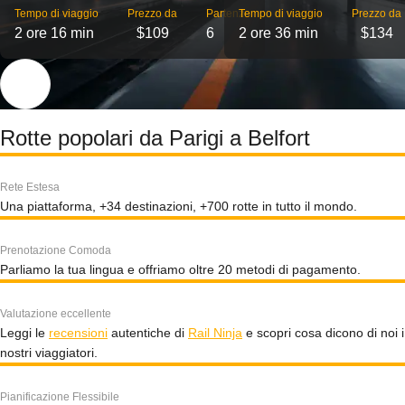
Tempo di viaggio
Prezzo da
Partenze
Tempo di viaggio
Prezzo da
2 ore 16 min
$109
6
2 ore 36 min
$134
Rotte popolari da Parigi a Belfort
Rete Estesa
Una piattaforma, +34 destinazioni, +700 rotte in tutto il mondo.
Prenotazione Comoda
Parliamo la tua lingua e offriamo oltre 20 metodi di pagamento.
Valutazione eccellente
Leggi le
recensioni
autentiche di
Rail Ninja
e scopri cosa dicono di noi i
nostri viaggiatori.
Pianificazione Flessibile