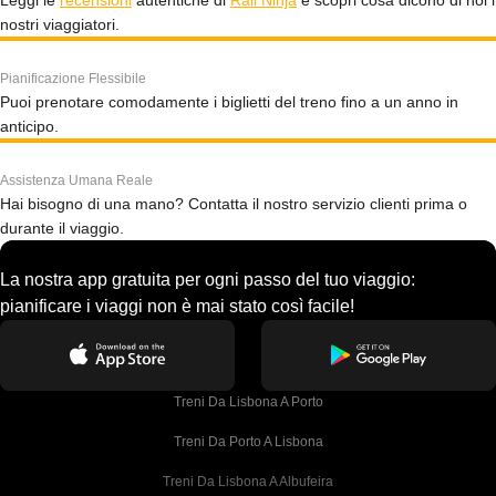
Leggi le
recensioni
autentiche di
Rail Ninja
e scopri cosa dicono di noi i
nostri viaggiatori.
Pianificazione Flessibile
Puoi prenotare comodamente i biglietti del treno fino a un anno in
anticipo.
Assistenza Umana Reale
Hai bisogno di una mano? Contatta il nostro servizio clienti prima o
durante il viaggio.
La nostra app gratuita per ogni passo del tuo viaggio:
pianificare i viaggi non è mai stato così facile!
Treni Da Lisbona A Porto
Treni Da Porto A Lisbona
Treni Da Lisbona A Albufeira