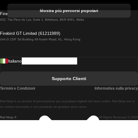
Treni Da Albufeira A Lisbona
Mostra più percorsi popolari
Firebird GT Limited (OC 1451)
Treni Da Lisbona A Lagos
432, Triq Fleur de Lys, Suite 1, Birkirkara, BKR 9061, Malta
Treni Da Lagos A Lisbona
Firebird GT Limited (61211989)
Unit G 15/F Tal Building 49 Austin Road, KL, Hong Kong
Treni Da Lisbona A Madrid
Treni Da Madrid A Lisbona
Italiano
Treni Da Lisbona A Faro
Treni Da Faro A Lisbona
Supporto Clienti
Treni Da Lisbona A Coimbra
Termini e Condizioni
Informativa sulla privacy
Treni Da Coimbra A Lisbona
Rail Ninja è un servizio di prenotazione per acquistare biglietti del treno online. Rail Ninja non è
Treni Da Lisbon A Braga
un vettore ferroviario e non possiede né gestisce alcun treno.
Rail Ninja ®
All Rights Reserved © 2026
Treni Da Braga A Lisbona
Treni Da Porto A Coimbra