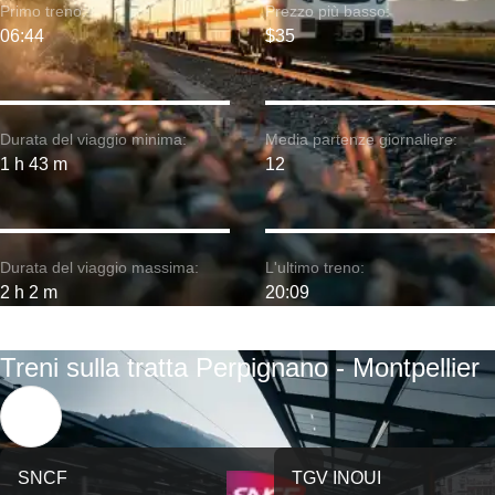
Primo treno:
Prezzo più basso:
06:44
$35
Durata del viaggio minima:
Media partenze giornaliere:
1 h 43 m
12
Durata del viaggio massima:
L'ultimo treno:
2 h 2 m
20:09
Treni sulla tratta Perpignano - Montpellier
SNCF
TGV INOUI