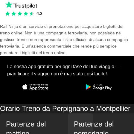
Rail Ninja è un servizio di prenotazione per acquistare biglietti del
treno online. Non è una compagnia ferroviaria, non possiede né
gestisce treni e non rappresenta il sito ufficiale di alcuna compagnia
ferroviaria. È un'azienda commerciale che rende più semplice
prenotare i biglietti del treno online.
La nostra app gratuita per ogni fase del tuo viaggio —
pianificare il viaggio non è mai stato così facile!
Orario Treno da Perpignano a Montpellier
Partenze del
Partenze del
mattino
pomeriggio