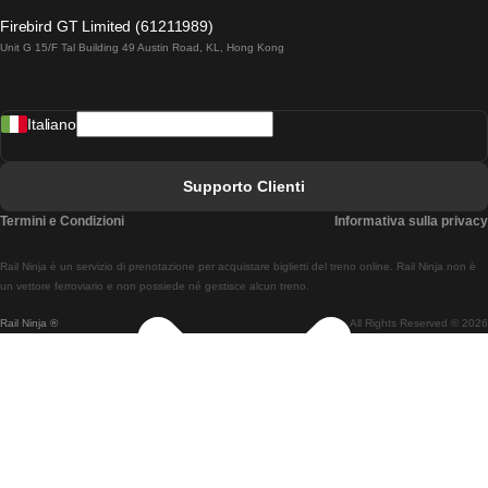
Treni Da Lagos A Lisbona
Firebird GT Limited (61211989)
Unit G 15/F Tal Building 49 Austin Road, KL, Hong Kong
Treni Da Lisbona A Madrid
Treni Da Madrid A Lisbona
Italiano
Treni Da Lisbona A Faro
Treni Da Faro A Lisbona
Supporto Clienti
Treni Da Lisbona A Coimbra
Termini e Condizioni
Informativa sulla privacy
Treni Da Coimbra A Lisbona
Rail Ninja è un servizio di prenotazione per acquistare biglietti del treno online. Rail Ninja non è
Treni Da Lisbon A Braga
un vettore ferroviario e non possiede né gestisce alcun treno.
Rail Ninja ®
All Rights Reserved © 2026
Treni Da Braga A Lisbona
Treni Da Porto A Coimbra
Treni Da Coimbra A Porto
Treni Da Barcellona A Madrid
Treni Da Madrid A Barcellona