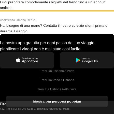
Puoi prenotare comodamente i biglietti del treno fino a un anno in
anticipo.
Assistenza Umana Reale
Hai bisogno di una mano? Contatta il nostro servizio clienti prima o
durante il viaggio.
La nostra app gratuita per ogni passo del tuo viaggio:
pianificare i viaggi non è mai stato così facile!
Treni Da Lisbona A Porto
Treni Da Porto A Lisbona
Treni Da Lisbona A Albufeira
Treni Da Albufeira A Lisbona
Mostra più percorsi popolari
Firebird GT Limited (OC 1451)
Treni Da Lisbona A Lagos
432, Triq Fleur de Lys, Suite 1, Birkirkara, BKR 9061, Malta