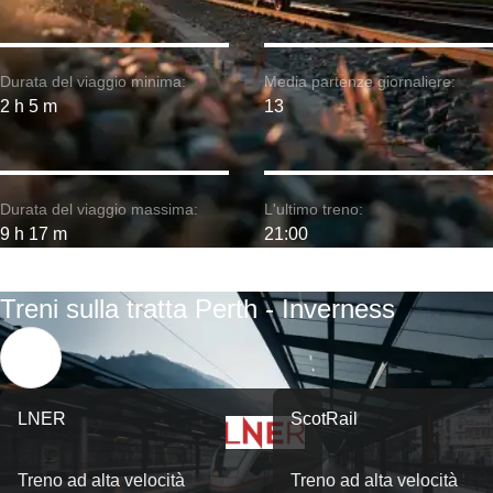
Durata del viaggio minima:
Media partenze giornaliere:
2 h 5 m
13
Durata del viaggio massima:
L'ultimo treno:
9 h 17 m
21:00
Treni sulla tratta Perth - Inverness
LNER
ScotRail
Treno ad alta velocità
Treno ad alta velocità