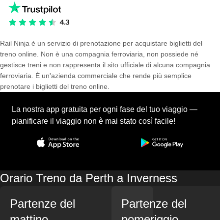
Rail Ninja è un servizio di prenotazione per acquistare biglietti del
treno online. Non è una compagnia ferroviaria, non possiede né
gestisce treni e non rappresenta il sito ufficiale di alcuna compagnia
ferroviaria. È un'azienda commerciale che rende più semplice
prenotare i biglietti del treno online.
La nostra app gratuita per ogni fase del tuo viaggio —
pianificare il viaggio non è mai stato così facile!
Orario Treno da Perth a Inverness
Partenze del
Partenze del
mattino
pomeriggio