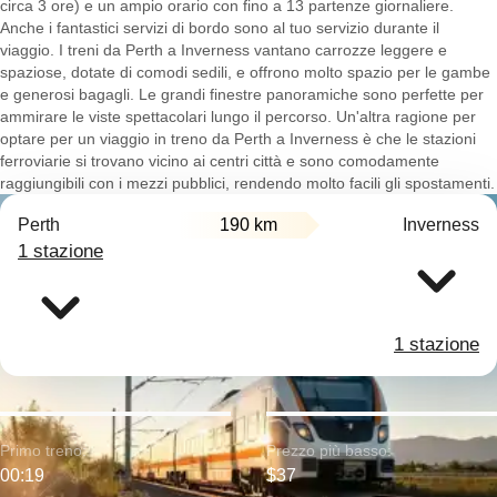
circa 3 ore) e un ampio orario con fino a 13 partenze giornaliere.
Anche i fantastici servizi di bordo sono al tuo servizio durante il
viaggio. I treni da Perth a Inverness vantano carrozze leggere e
spaziose, dotate di comodi sedili, e offrono molto spazio per le gambe
e generosi bagagli. Le grandi finestre panoramiche sono perfette per
ammirare le viste spettacolari lungo il percorso. Un'altra ragione per
optare per un viaggio in treno da Perth a Inverness è che le stazioni
ferroviarie si trovano vicino ai centri città e sono comodamente
raggiungibili con i mezzi pubblici, rendendo molto facili gli spostamenti.
Perth
190 km
Inverness
1 stazione
1 stazione
Primo treno:
Prezzo più basso:
00:19
$37