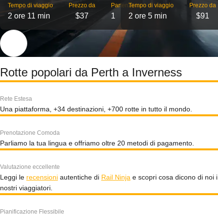
Tempo di viaggio
Prezzo da
Partenze
Tempo di viaggio
Prezzo da
2 ore 11 min
$37
1
2 ore 5 min
$91
Rotte popolari da Perth a Inverness
Rete Estesa
Una piattaforma, +34 destinazioni, +700 rotte in tutto il mondo.
Prenotazione Comoda
Parliamo la tua lingua e offriamo oltre 20 metodi di pagamento.
Valutazione eccellente
Leggi le
recensioni
autentiche di
Rail Ninja
e scopri cosa dicono di noi i
nostri viaggiatori.
Pianificazione Flessibile