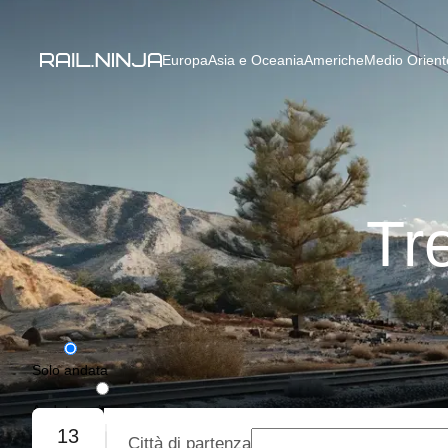
Europa
Asia e Oceania
Americhe
Medio Oriente
Tr
Solo andata
Andata e ritorno
13
Città di partenza