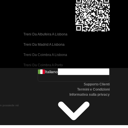
Treni Da Albufeira A Lisbona
Treni Da Madrid A Lisbona
Treni Da Coimbra A Lisbona
Treni Da Coimbra A Porto
Italiano
Treni Da Valencia A Barcellona
Supporto Clienti
Treni Da Siviglia A Barcellona
Termini e Condizioni
Informativa sulla privacy
Treni Da Malaga A Barcellona
non possiede né
Treni Da Malaga A Madrid
Treni Da Cordoba A Madrid
Treni Da San Sebastian A Madrid