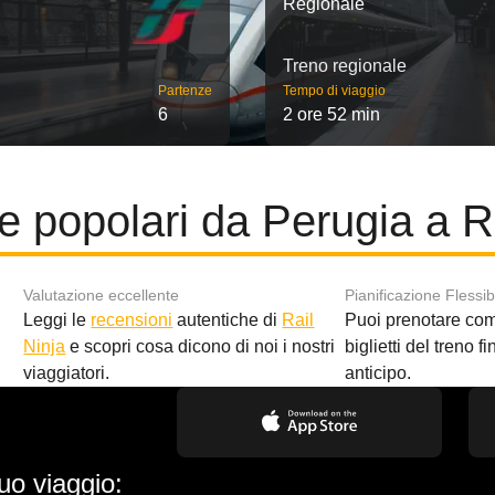
Regionale
Treno regionale
Partenze
Tempo di viaggio
6
2 ore 52 min
e popolari da Perugia a
Valutazione eccellente
Pianificazione Flessib
Leggi le
recensioni
autentiche di
Rail
Puoi prenotare co
i
Ninja
e scopri cosa dicono di noi i nostri
biglietti del treno f
viaggiatori.
anticipo.
uo viaggio: