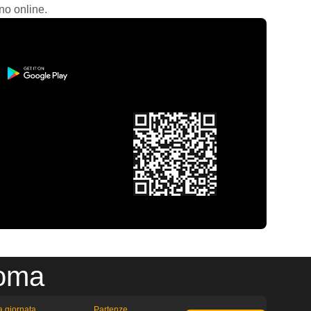
no online.
Roma
la giornata
Partenze