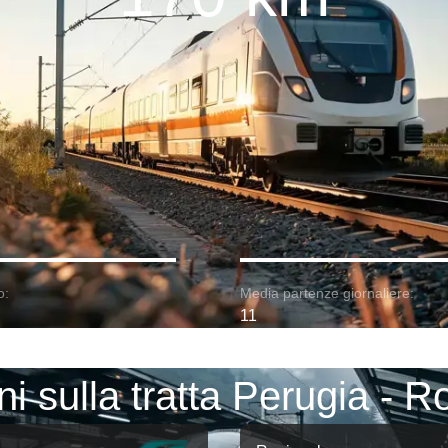
o:
Media partenze giornaliere:
11
ni sulla tratta Perugia - 