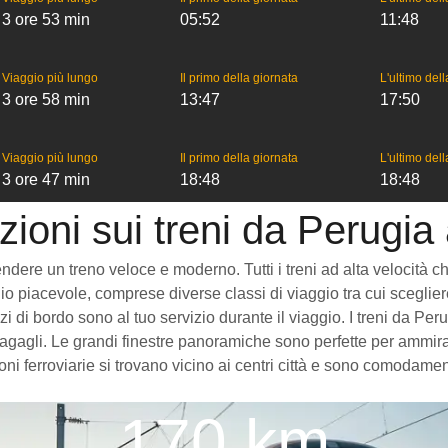
3 ore 53 min
05:52
11:48
Viaggio più lungo
Il primo della giornata
L'ultimo del
3 ore 58 min
13:47
17:50
Viaggio più lungo
Il primo della giornata
L'ultimo del
3 ore 47 min
18:48
18:48
zioni sui treni da Perugi
re un treno veloce e moderno. Tutti i treni ad alta velocità che v
o piacevole, comprese diverse classi di viaggio tra cui scegliere
vizi di bordo sono al tuo servizio durante il viaggio. I treni da 
gagli. Le grandi finestre panoramiche sono perfette per ammirare
i ferroviarie si trovano vicino ai centri città e sono comodament
170 km