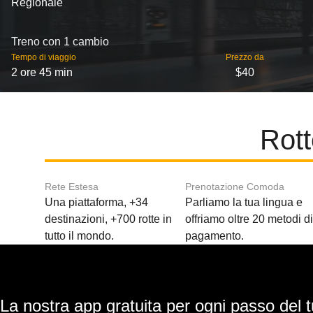
Regionale
Treno con 1 cambio
Tempo di viaggio
Prezzo da
2 ore 45 min
$40
Rott
Rete Estesa
Prenotazione Comoda
Una piattaforma, +34
Parliamo la tua lingua e
destinazioni, +700 rotte in
offriamo oltre 20 metodi d
tutto il mondo.
pagamento.
La nostra app gratuita per ogni passo del t