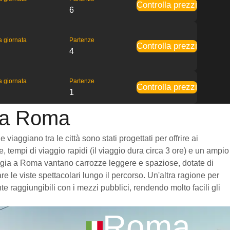
Controlla prezzi
6
la giornata
Partenze
Controlla prezzi
4
la giornata
Partenze
Controlla prezzi
1
a a Roma
iaggiano tra le città sono stati progettati per offrire ai
, tempi di viaggio rapidi (il viaggio dura circa 3 ore) e un ampio
Perugia a Roma vantano carrozze leggere e spaziose, dotate di
 le viste spettacolari lungo il percorso. Un'altra ragione per
e raggiungibili con i mezzi pubblici, rendendo molto facili gli
Roma