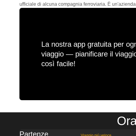
ufficiale di alcuna compagnia ferroviaria. È un'azienda
La nostra app gratuita per ogn
viaggio — pianificare il viagg
così facile!
Ora
Partenze
Viaggio più veloce