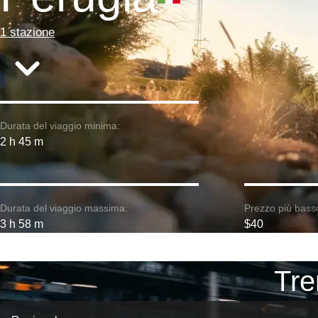
1 stazione
Durata del viaggio minima:
2 h 45 m
Durata del viaggio massima:
Prezzo più bass
3 h 58 m
$40
Tre