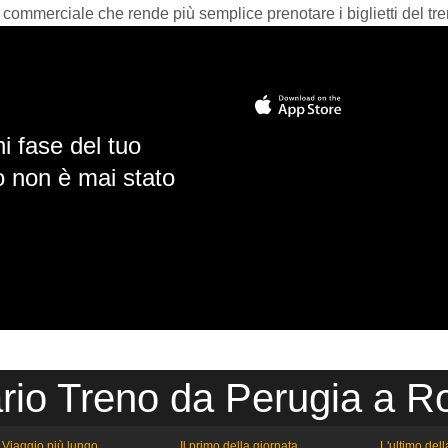
 commerciale che rende più semplice prenotare i biglietti del tre
i fase del tuo
io non è mai stato
rio Treno da Perugia a 
Viaggio più lungo
Il primo della giornata
L'ultimo del