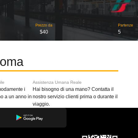
Prezzo da
Partenze
$40
5
 Roma
ile
Assistenza Umana Reale
modamente i
Hai bisogno di una mano? Contatta il
ino a un anno in
nostro servizio clienti prima o durante il
viaggio.