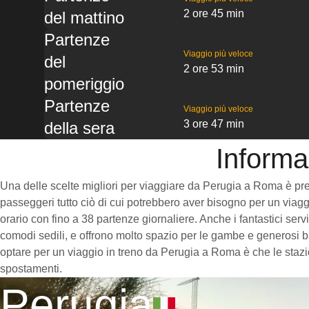
2 ore 45 min
del mattino
Partenze
Viaggio più veloce
del
2 ore 53 min
pomeriggio
Partenze
Viaggio più veloce
3 ore 47 min
della sera
Informa
Una delle scelte migliori per viaggiare da Perugia a Roma è prende
passeggeri tutto ciò di cui potrebbero aver bisogno per un viaggi
orario con fino a 38 partenze giornaliere. Anche i fantastici ser
comodi sedili, e offrono molto spazio per le gambe e generosi ba
optare per un viaggio in treno da Perugia a Roma è che le stazion
spostamenti.
Perugia