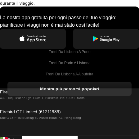
durante il viaggio.
La nostra app gratuita per ogni passo del tuo viaggio:
pianificare i viaggi non è mai stato così facile!
Treni Da Lisbona A Porto
Treni Da Porto A Lisbona
Treni Da Lisbona A Albufeira
Treni Da Albufeira A Lisbona
Mostra più percorsi popolari
Firebird GT Limited (OC 1451)
Treni Da Lisbona A Lagos
432, Triq Fleur de Lys, Suite 1, Birkirkara, BKR 9061, Malta
Treni Da Lagos A Lisbona
Firebird GT Limited (61211989)
Unit G 15/F Tal Building 49 Austin Road, KL, Hong Kong
Treni Da Lisbona A Madrid
Treni Da Madrid A Lisbona