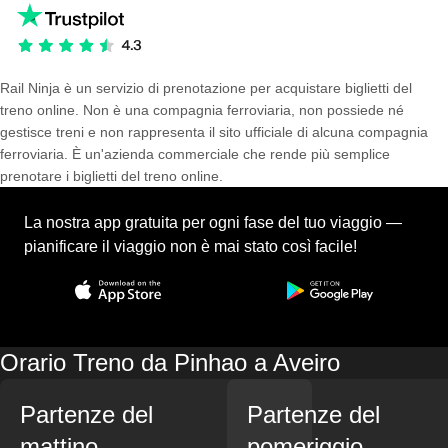
Rail Ninja è un servizio di prenotazione per acquistare biglietti del
treno online. Non è una compagnia ferroviaria, non possiede né
gestisce treni e non rappresenta il sito ufficiale di alcuna compagnia
ferroviaria. È un'azienda commerciale che rende più semplice
prenotare i biglietti del treno online.
La nostra app gratuita per ogni fase del tuo viaggio —
pianificare il viaggio non è mai stato così facile!
Orario Treno da Pinhao a Aveiro
Partenze del
Partenze del
mattino
pomeriggio