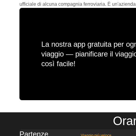
ufficiale di alcuna compagnia ferroviaria. È un'azienda
La nostra app gratuita per ogn
viaggio — pianificare il viagg
così facile!
Orar
Partenze
Viaggio più veloce