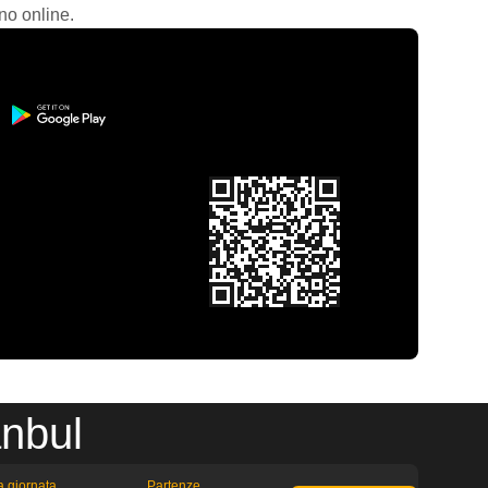
no online.
anbul
la giornata
Partenze