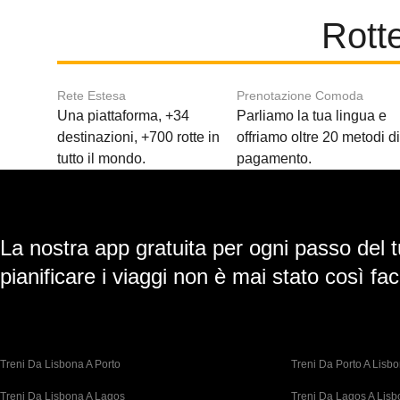
Rotte
Rete Estesa
Prenotazione Comoda
Una piattaforma, +34
Parliamo la tua lingua e
destinazioni, +700 rotte in
offriamo oltre 20 metodi d
tutto il mondo.
pagamento.
La nostra app gratuita per ogni passo del t
pianificare i viaggi non è mai stato così faci
Treni Da Lisbona A Porto
Treni Da Porto A Lisb
Treni Da Lisbona A Lagos
Treni Da Lagos A Lis