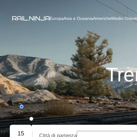
Europa
Asia e Oceania
Americhe
Medio Oriente
Tre
Solo andata
Andata e ritorno
15
Città di partenza