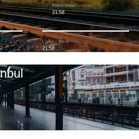
Primo treno:
21:58
L'ultimo treno:
21:58
anbul