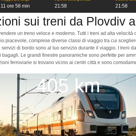
11 ore 58 min
21:58
21:58
ioni sui treni da Plovdiv a
ndere un treno veloce e moderno. Tutti i treni ad alta velocità che
o piacevole, comprese diverse classi di viaggio tra cui scegliere,
 servizi di bordo sono al tuo servizio durante il viaggio. I treni
 bagagli. Le grandi finestre panoramiche sono perfette per ammira
ioni ferroviarie si trovano vicino ai centri città e sono comodame
405 km