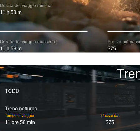
Durata del viaggio minima:
11 h 58 m
Durata del viaggio massima:
Prezzo più bass
11 h 58 m
$75
Tren
TCDD
Treno notturno
Tempo di viaggio
Prezzo da
11 ore 58 min
$75