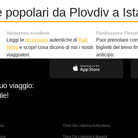
 popolari da Plovdiv a Is
Valutazione eccellente
Pianificazione Flessib
Leggi le
recensioni
autentiche di
Rail
Puoi prenotare co
i
Ninja
e scopri cosa dicono di noi i nostri
biglietti del treno f
viaggiatori.
anticipo.
uo viaggio:
le!
ona
Treni Da Lisbona A Albufeira
bona
Treni Da Lisbona A Madrid