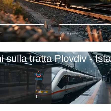
o:
Media partenze giornaliere:
1
i sulla tratta Plovdiv - Ist
Partenze
1