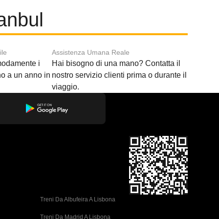
tanbul
ile
Assistenza Umana Reale
modamente i
Hai bisogno di una mano? Contatta il
ino a un anno in
nostro servizio clienti prima o durante il
viaggio.
Treni Da Albufeira A Lisbona
Treni Da Madrid A Lisbona