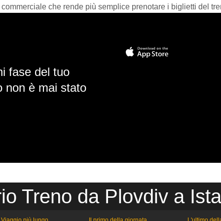
 commerciale che rende più semplice prenotare i biglietti del tre
i fase del tuo
io non è mai stato
io Treno da Plovdiv a Ist
Viaggio più lungo
Il primo della giornata
L'ultimo del