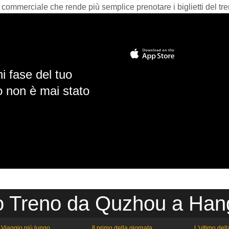
 commerciale che rende più semplice prenotare i biglietti del tre
i fase del tuo
io non è mai stato
o Treno da Quzhou a Ha
Viaggio più lungo
Il primo della giornata
L'ultimo del