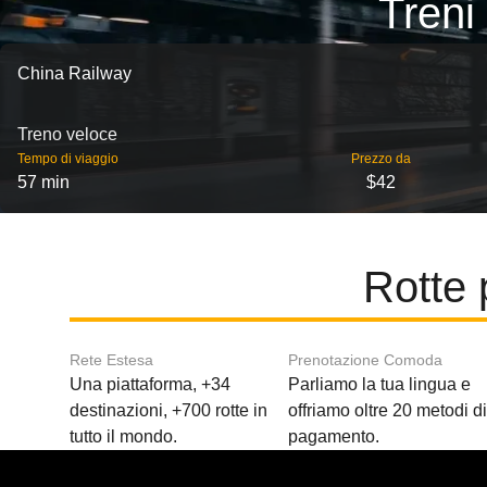
Treni
China Railway
Treno veloce
Tempo di viaggio
Prezzo da
57 min
$42
Rotte
Rete Estesa
Prenotazione Comoda
Una piattaforma, +34
Parliamo la tua lingua e
destinazioni, +700 rotte in
offriamo oltre 20 metodi d
tutto il mondo.
pagamento.