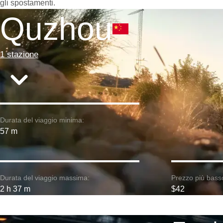
gli spostamenti.
Quzhou
1 stazione
Durata del viaggio minima:
57 m
Durata del viaggio massima:
Prezzo più bass
2 h 37 m
$42