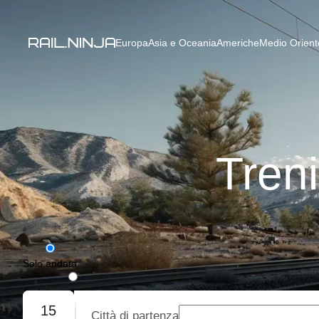
Europa
Asia e Oceania
Americhe
Medio Oriente
Tren
Solo andata
Andata e ritorno
15
Città di partenza