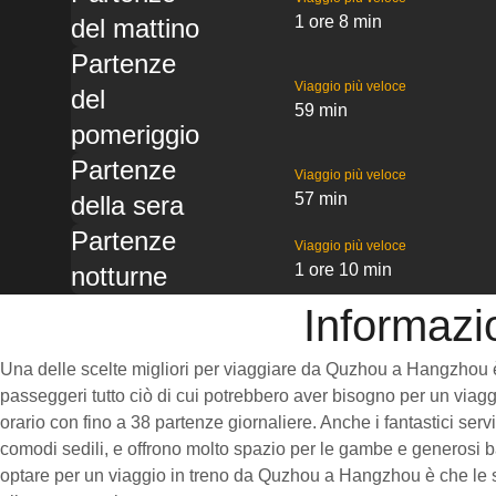
1 ore 8 min
del mattino
Partenze
Viaggio più veloce
del
59 min
pomeriggio
Partenze
Viaggio più veloce
57 min
della sera
Partenze
Viaggio più veloce
1 ore 10 min
notturne
Informazi
Una delle scelte migliori per viaggiare da Quzhou a Hangzhou è pr
passeggeri tutto ciò di cui potrebbero aver bisogno per un viaggi
orario con fino a 38 partenze giornaliere. Anche i fantastici ser
comodi sedili, e offrono molto spazio per le gambe e generosi ba
optare per un viaggio in treno da Quzhou a Hangzhou è che le sta