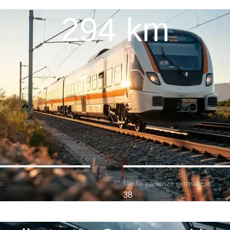
294 km
o:
Media partenze giornaliere:
38