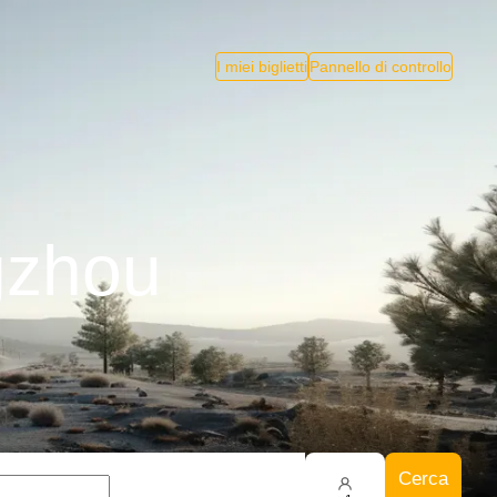
I miei biglietti
Pannello di controllo
gzhou
Cerca