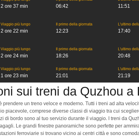
2 ore 37 min
06:42
11:51
Viaggio più lungo
Il primo della giornata
L'ultimo del
2 ore 22 min
12:23
17:40
Viaggio più lungo
Il primo della giornata
L'ultimo del
2 ore 24 min
18:26
20:48
Viaggio più lungo
Il primo della giornata
L'ultimo del
1 ore 23 min
21:01
21:19
oni sui treni da Quzhou 
endere un treno veloce e moderno. Tutti i treni ad alta velocità c
o piacevole, comprese diverse classi di viaggio tra cui scegliere
vizi di bordo sono al tuo servizio durante il viaggio. I treni da
gagli. Le grandi finestre panoramiche sono perfette per ammirare
zioni ferroviarie si trovano vicino ai centri città e sono comod