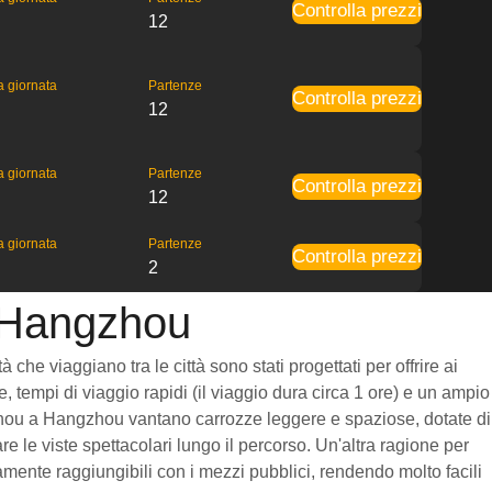
Controlla prezzi
12
la giornata
Partenze
Controlla prezzi
12
la giornata
Partenze
Controlla prezzi
12
la giornata
Partenze
Controlla prezzi
2
a Hangzhou
he viaggiano tra le città sono stati progettati per offrire ai
, tempi di viaggio rapidi (il viaggio dura circa 1 ore) e un ampio
 Quzhou a Hangzhou vantano carrozze leggere e spaziose, dotate di
 le viste spettacolari lungo il percorso. Un'altra ragione per
amente raggiungibili con i mezzi pubblici, rendendo molto facili