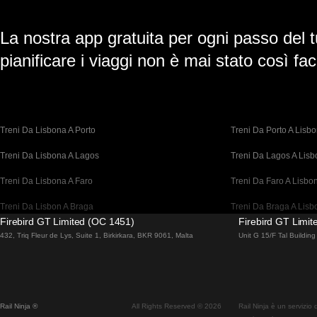
La nostra app gratuita per ogni passo del t
pianificare i viaggi non è mai stato così faci
Treni Da Lisbona A Porto
Treni Da Porto A Lisb
Treni Da Lisbona A Lagos
Treni Da Lagos A Lis
Treni Da Lisbona A Faro
Treni Da Faro A Lisbo
Treni Da Lisbon A Braga
Treni Da Braga A Lisb
Firebird GT Limited (OC 1451)
Firebird GT Limi
Treni Da Barcellona A Madrid
Treni Da Madrid A Bar
432, Triq Fleur de Lys, Suite 1, Birkirkara, BKR 9061, Malta
Unit G 15/F Tal Buildi
Treni Da Barcellona A Parigi
Treni Da Parigi A Barc
Treni Da Barcellona A San Sebastian
Treni Da San Sebastia
Rail Ninja ®
All Rights Reserved © 2026
Rail Ninja è un servizio
Treni Da Madrid A Siviglia
Treni Da Siviglia A Ma