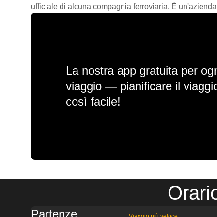
ufficiale di alcuna compagnia ferroviaria. È un'azienda
La nostra app gratuita per ogn
viaggio — pianificare il viagg
così facile!
Orari
Partenze
Viaggio più veloce