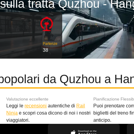
 sulla tratta Quzhou - Ha
Partenze
38
 popolari da Quzhou a Ha
Valutazione eccellente
Pianificazione Flessib
Leggi le
recensioni
autentiche di
Rail
Puoi prenotare co
i
Ninja
e scopri cosa dicono di noi i nostri
biglietti del treno f
viaggiatori.
anticipo.