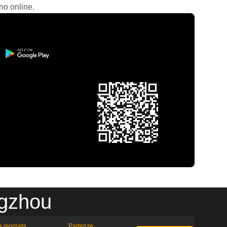
no online.
ngzhou
la giornata
Partenze