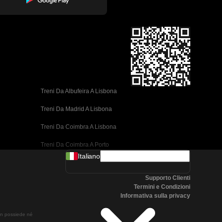
Treni Da Albufeira A Lisbona
Treni Da Madrid A Lisbona
Treni Da Coimbra A Lisbona
Treni Da Coimbra A Porto
Italiano
Treni Da Valencia A Barcellona
Supporto Clienti
Treni Da Siviglia A Barcellona
Termini e Condizioni
Informativa sulla privacy
Treni Da Malaga A Barcellona
non possiede né
Treni Da Malaga A Madrid