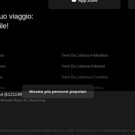
uo viaggio:
le!
ona
Treni Da Lisbona A Albufeira
bona
Treni Da Lisbona A Madrid
na
Treni Da Lisbona A Coimbra
ona
Treni Da Porto A Coimbra
Mostra più percorsi popolari
ted (61211989)
cellona
Treni Da Barcellona A Valencia
ng 49 Austin Road, KL, Hong Kong
ellona 
Treni Da Barcellona A Siviglia
n A Barcellona
Treni Da Barcellona A Malaga
 di prenotazione per acquistare biglietti del treno online. Rail Ninja non è un vettore ferroviario e 
drid
Treni Da Madrid A Malaga