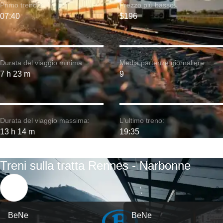
Primo treno:
Prezzo più basso:
07:40
$196
Durata del viaggio minima:
Media partenze giornaliere:
7 h 23 m
9
Durata del viaggio massima:
L'ultimo treno:
13 h 14 m
19:35
Treni sulla tratta Rennes - Narbonne
BeNe
BeNe