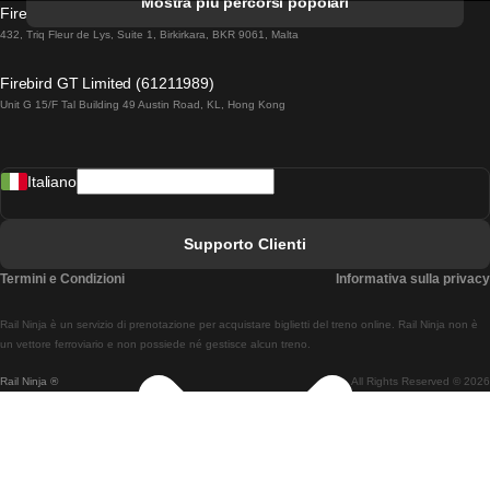
Mostra più percorsi popolari
Firebird GT Limited (OC 1451)
Treni Da Lisbona A Lagos
432, Triq Fleur de Lys, Suite 1, Birkirkara, BKR 9061, Malta
Treni Da Lagos A Lisbona
Firebird GT Limited (61211989)
Unit G 15/F Tal Building 49 Austin Road, KL, Hong Kong
Treni Da Lisbona A Madrid
Treni Da Madrid A Lisbona
Italiano
Treni Da Lisbona A Faro
Treni Da Faro A Lisbona
Supporto Clienti
Treni Da Lisbona A Coimbra
Termini e Condizioni
Informativa sulla privacy
Treni Da Coimbra A Lisbona
Rail Ninja è un servizio di prenotazione per acquistare biglietti del treno online. Rail Ninja non è
Treni Da Lisbon A Braga
un vettore ferroviario e non possiede né gestisce alcun treno.
Rail Ninja ®
All Rights Reserved © 2026
Treni Da Braga A Lisbona
Treni Da Porto A Coimbra
Treni Da Coimbra A Porto