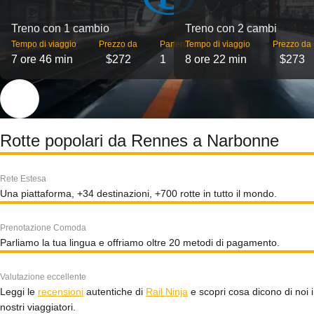
Treno con 1 cambio
Treno con 2 cambi
Tempo di viaggio
Prezzo da
Partenze
Tempo di viaggio
Prezzo da
7 ore 46 min
$272
1
8 ore 22 min
$273
Rotte popolari da Rennes a Narbonne
Rete Estesa
Una piattaforma, +34 destinazioni, +700 rotte in tutto il mondo.
Prenotazione Comoda
Parliamo la tua lingua e offriamo oltre 20 metodi di pagamento.
Valutazione eccellente
Leggi le
recensioni
autentiche di
Rail Ninja
e scopri cosa dicono di noi i
nostri viaggiatori.