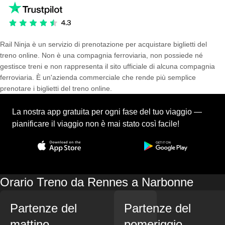
Rail Ninja è un servizio di prenotazione per acquistare biglietti del
treno online. Non è una compagnia ferroviaria, non possiede né
gestisce treni e non rappresenta il sito ufficiale di alcuna compagnia
ferroviaria. È un'azienda commerciale che rende più semplice
prenotare i biglietti del treno online.
La nostra app gratuita per ogni fase del tuo viaggio —
pianificare il viaggio non è mai stato così facile!
Orario Treno da Rennes a Narbonne
Partenze del
Partenze del
mattino
pomeriggio