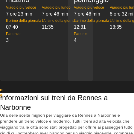
Viaggio più veloce
Viaggio più lungo
Viaggio più veloce
Viaggio più lu
7 ore 23 min
7 ore 46 min
7 ore 46 min
8 ore 32 mi
Il primo della giornata
L'ultimo della giornata
Il primo della giornata
L'ultimo della 
07:40
11:35
12:31
13:35
Partenze
Partenze
3
4
1
Informazioni sui treni da Rennes a
2
Narbonne
Una delle scelte migliori per viaggiare da Rennes a Narbonne è
prendere un treno veloce e moderno. Tutti i treni ad alta velocità che
viaggiano tra le città sono stati progettati per offrire ai passeggeri tutto
ciò di cui potrebbero aver bisogno per un viaggio piacevole, comprese