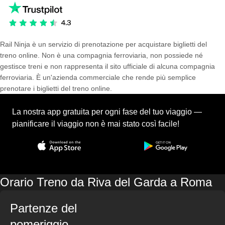
Rail Ninja è un servizio di prenotazione per acquistare biglietti del
treno online. Non è una compagnia ferroviaria, non possiede né
gestisce treni e non rappresenta il sito ufficiale di alcuna compagnia
ferroviaria. È un'azienda commerciale che rende più semplice
prenotare i biglietti del treno online.
La nostra app gratuita per ogni fase del tuo viaggio —
pianificare il viaggio non è mai stato così facile!
Orario Treno da Riva del Garda a Roma
Partenze del
pomeriggio