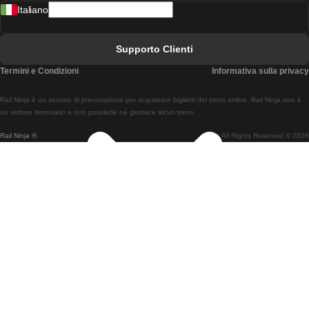
Italiano
Treni Da Lisbona A Faro
Treni Da Faro A Lisbona
Supporto Clienti
Treni Da Lisbona A Coimbra
Termini e Condizioni
Informativa sulla privacy
Treni Da Coimbra A Lisbona
Rail Ninja è un servizio di prenotazione per acquistare biglietti del treno online. Rail Ninja non è
Treni Da Lisbon A Braga
un vettore ferroviario e non possiede né gestisce alcun treno.
Rail Ninja ®
All Rights Reserved © 2026
Treni Da Braga A Lisbona
Treni Da Porto A Coimbra
Treni Da Coimbra A Porto
Treni Da Barcellona A Madrid
Treni Da Madrid A Barcellona
Treni Da Barcellona A Valencia
Treni Da Valencia A Barcellona