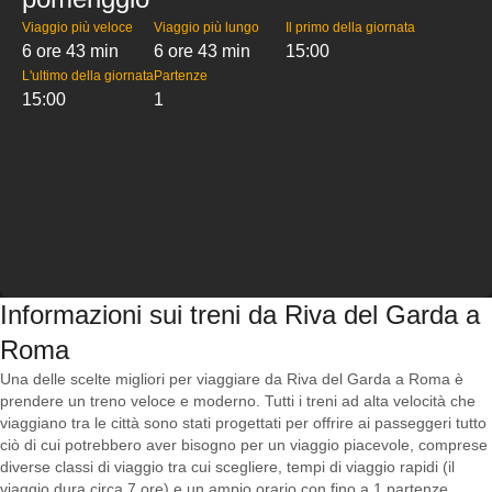
Viaggio più veloce
Viaggio più lungo
Il primo della giornata
6 ore 43 min
6 ore 43 min
15:00
L'ultimo della giornata
Partenze
15:00
1
Informazioni sui treni da Riva del Garda a
Roma
Una delle scelte migliori per viaggiare da Riva del Garda a Roma è
prendere un treno veloce e moderno. Tutti i treni ad alta velocità che
viaggiano tra le città sono stati progettati per offrire ai passeggeri tutto
ciò di cui potrebbero aver bisogno per un viaggio piacevole, comprese
diverse classi di viaggio tra cui scegliere, tempi di viaggio rapidi (il
viaggio dura circa 7 ore) e un ampio orario con fino a 1 partenze