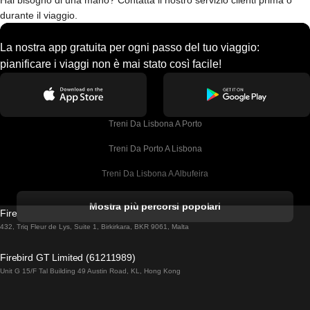
Hai bisogno di una mano? Contatta il nostro servizio clienti prima o
durante il viaggio.
La nostra app gratuita per ogni passo del tuo viaggio:
pianificare i viaggi non è mai stato così facile!
Treni Da Lisbona A Porto
Treni Da Porto A Lisbona
Treni Da Lisbona A Albufeira
Treni Da Albufeira A Lisbona
Mostra più percorsi popolari
Firebird GT Limited (OC 1451)
Treni Da Lisbona A Lagos
432, Triq Fleur de Lys, Suite 1, Birkirkara, BKR 9061, Malta
Treni Da Lagos A Lisbona
Firebird GT Limited (61211989)
Unit G 15/F Tal Building 49 Austin Road, KL, Hong Kong
Treni Da Lisbona A Madrid
Treni Da Madrid A Lisbona