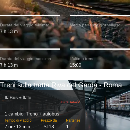
Durata del viaggio minima:
Media partenze giornaliere:
7 h 13 m
1
Durata del viaggio massima:
L'ultimo treno:
7 h 13 m
15:00
Treni sulla tratta Riva del Garda - Roma
ItaBus + Italo
1 cambio. Treno + autobus
Tempo di viaggio
Prezzo da
Partenze
7 ore 13 min
$118
1