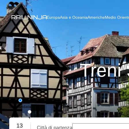
Europa
Asia e Oceania
Americhe
Medio Oriente
Treni 
Solo andata
Andata e ritorno
13
Città di partenza