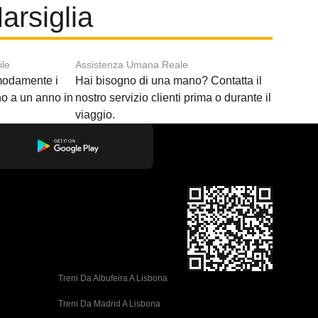
arsiglia
ile
Assistenza Umana Reale
modamente i
Hai bisogno di una mano? Contatta il
ino a un anno in
nostro servizio clienti prima o durante il
viaggio.
Treni Da Albufeira A Lisbona
Treni Da Madrid A Lisbona