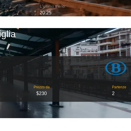
L'ultimo treno:
20:25
glia
Prezzo da
Partenze
$230
2