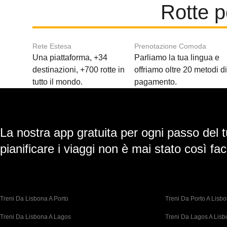
Rotte p
Rete Estesa
Prenotazione Comoda
Una piattaforma, +34
Parliamo la tua lingua e
destinazioni, +700 rotte in
offriamo oltre 20 metodi d
tutto il mondo.
pagamento.
La nostra app gratuita per ogni passo del t
pianificare i viaggi non è mai stato così faci
Treni Da Lisbona A Porto
Treni Da Porto A Lisb
Treni Da Lisbona A Lagos
Treni Da Lagos A Lis