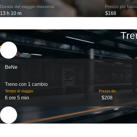
Durata del viaggio massima:
Prezzo più bass
13 h 10 m
$168
Tre
BeNe
Treno con 1 cambio
Tempo di viaggio
Prezzo da
6 ore 5 min
$208