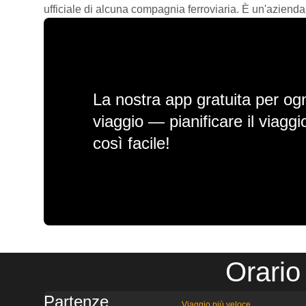
ufficiale di alcuna compagnia ferroviaria. È un'azienda
La nostra app gratuita per ogn
viaggio — pianificare il viagg
così facile!
Orario
Partenze
Viaggio più veloce