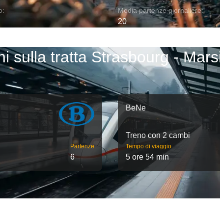
o:
Media partenze giornaliere:
20
ni sulla tratta Strasbourg - Marsi
BeNe
Treno con 2 cambi
Partenze
Tempo di viaggio
6
5 ore 54 min