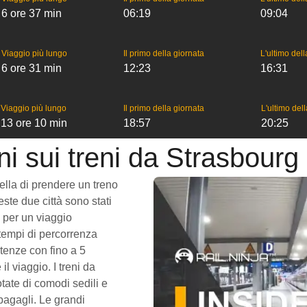
6 ore 37 min
06:19
09:04
Viaggio più lungo
Il primo della giornata
L'ultimo del
6 ore 31 min
12:23
16:31
Viaggio più lungo
Il primo della giornata
L'ultimo del
13 ore 10 min
18:57
20:25
i sui treni da Strasbourg
uella di prendere un treno
este due città sono stati
o per un viaggio
 tempi di percorrenza
rtenze con fino a 5
il viaggio. I treni da
tate di comodi sedili e
bagagli. Le grandi