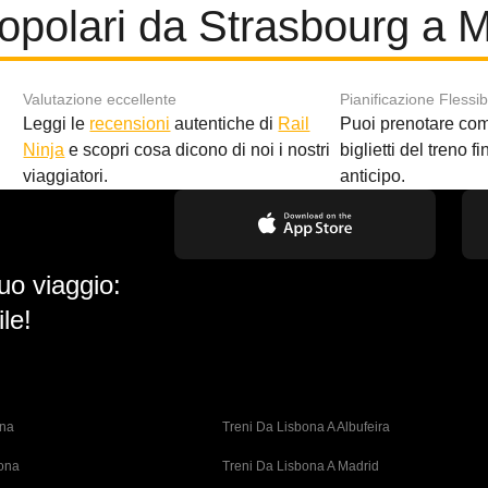
opolari da Strasbourg a M
Valutazione eccellente
Pianificazione Flessib
Leggi le
recensioni
autentiche di
Rail
Puoi prenotare co
i
Ninja
e scopri cosa dicono di noi i nostri
biglietti del treno f
viaggiatori.
anticipo.
uo viaggio:
le!
ona
Treni Da Lisbona A Albufeira
bona
Treni Da Lisbona A Madrid