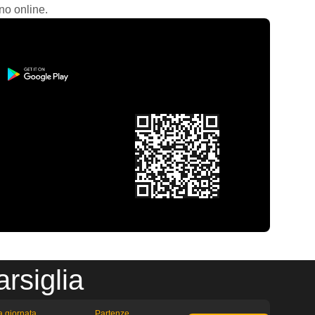
no online.
rsiglia
la giornata
Partenze