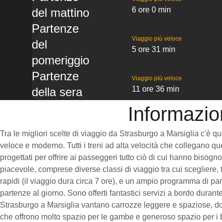
6 ore 0 min
del mattino
Partenze
Viaggio più veloce
del
5 ore 31 min
pomeriggio
Partenze
Viaggio più veloce
11 ore 36 min
della sera
Informazion
Tra le migliori scelte di viaggio da Strasburgo a Marsiglia c'è q
veloce e moderno. Tutti i treni ad alta velocità che collegano qu
progettati per offrire ai passeggeri tutto ciò di cui hanno bisogn
piacevole, comprese diverse classi di viaggio tra cui scegliere,
rapidi (il viaggio dura circa 7 ore), e un ampio programma di pa
partenze al giorno. Sono offerti fantastici servizi a bordo durante 
Strasburgo a Marsiglia vantano carrozze leggere e spaziose, do
che offrono molto spazio per le gambe e generoso spazio per i 