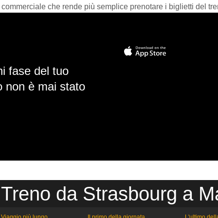
 commerciale che rende più semplice prenotare i biglietti del tre
i fase del tuo
io non è mai stato
 Treno da Strasbourg a Ma
Viaggio più lungo
Il primo della giornata
L'ultimo del