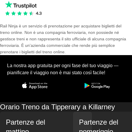
Rail Ninja è un servizio di prenotazione per acquistare biglietti del
treno online. Non è una compagnia ferroviaria, non possiede né
gestisce treni e non rappresenta il sito ufficiale di alcuna compagnia
ferroviaria. È un'azienda commerciale che rende più semplice
prenotare i biglietti del treno online.
La nostra app gratuita per ogni fase del tuo viaggio —
pianificare il viaggio non è mai stato così facile!
Orario Treno da Tipperary a Killarney
Partenze del
Partenze del
mattino
pomeriggio