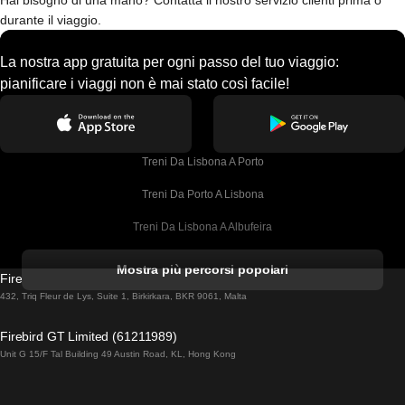
Hai bisogno di una mano? Contatta il nostro servizio clienti prima o
durante il viaggio.
La nostra app gratuita per ogni passo del tuo viaggio:
pianificare i viaggi non è mai stato così facile!
Treni Da Lisbona A Porto
Treni Da Porto A Lisbona
Treni Da Lisbona A Albufeira
Treni Da Albufeira A Lisbona
Mostra più percorsi popolari
Firebird GT Limited (OC 1451)
Treni Da Lisbona A Lagos
432, Triq Fleur de Lys, Suite 1, Birkirkara, BKR 9061, Malta
Treni Da Lagos A Lisbona
Firebird GT Limited (61211989)
Unit G 15/F Tal Building 49 Austin Road, KL, Hong Kong
Treni Da Lisbona A Madrid
Treni Da Madrid A Lisbona