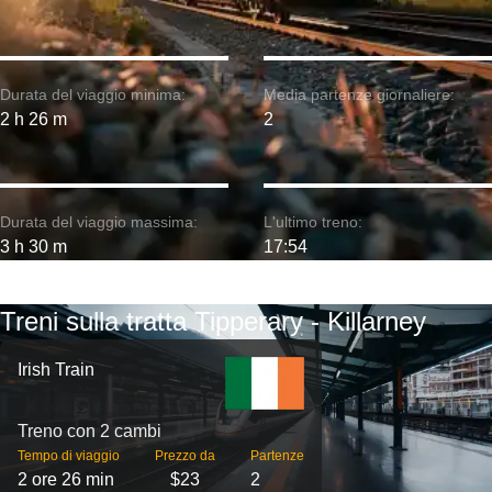
Durata del viaggio minima:
Media partenze giornaliere:
2 h 26 m
2
Durata del viaggio massima:
L'ultimo treno:
3 h 30 m
17:54
Treni sulla tratta Tipperary - Killarney
Irish Train
Treno con 2 cambi
Tempo di viaggio
Prezzo da
Partenze
2 ore 26 min
$23
2