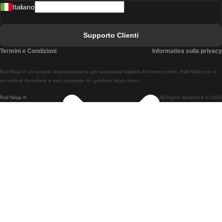
Italiano
Treni Da Lisbona A Faro
Treni Da Faro A Lisbona
Supporto Clienti
Treni Da Lisbona A Coimbra
Termini e Condizioni
Informativa sulla privacy
Treni Da Coimbra A Lisbona
Rail Ninja è un servizio di prenotazione per acquistare biglietti del treno online. Rail Ninja non è
Treni Da Lisbon A Braga
un vettore ferroviario e non possiede né gestisce alcun treno.
Rail Ninja ®
All Rights Reserved © 2026
Treni Da Braga A Lisbona
Treni Da Porto A Coimbra
Treni Da Coimbra A Porto
Treni Da Barcellona A Madrid
Treni Da Madrid A Barcellona
Treni Da Barcellona A Valencia
Treni Da Valencia A Barcellona