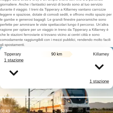
giornaliere. Anche i fantastici servizi di bordo sono al tuo servizio
durante il viaggio. I treni da Tipperary a Killarney vantano carrozze
leggere e spaziose, dotate di comodi sedili, e offrono molto spazio per
le gambe e generosi bagagli. Le grandi finestre panoramiche sono
perfette per ammirare le viste spettacolari lungo il percorso. Un'altra
ragione per optare per un viaggio in treno da Tipperary a Killarney è
che le stazioni ferroviarie si trovano vicino ai centri città e sono
comodamente raggiungibili con i mezzi pubblici, rendendo molto facili
gli spostamenti.
Tipperary
90 km
Killarney
1 stazione
1 stazione
Primo treno:
Prezzo più basso:
08:49
$23