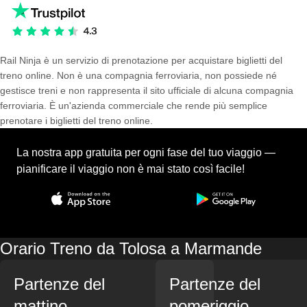
Rail Ninja è un servizio di prenotazione per acquistare biglietti del
treno online. Non è una compagnia ferroviaria, non possiede né
gestisce treni e non rappresenta il sito ufficiale di alcuna compagnia
ferroviaria. È un'azienda commerciale che rende più semplice
prenotare i biglietti del treno online.
La nostra app gratuita per ogni fase del tuo viaggio —
pianificare il viaggio non è mai stato così facile!
Orario Treno da Tolosa a Marmande
Partenze del
Partenze del
mattino
pomeriggio