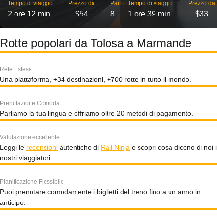
Tempo di viaggio
Prezzo da
Partenze
Tempo di viaggio
Prezzo da
2 ore 12 min
$54
8
1 ore 39 min
$33
Rotte popolari da Tolosa a Marmande
Rete Estesa
Una piattaforma, +34 destinazioni, +700 rotte in tutto il mondo.
Prenotazione Comoda
Parliamo la tua lingua e offriamo oltre 20 metodi di pagamento.
Valutazione eccellente
Leggi le
recensioni
autentiche di
Rail Ninja
e scopri cosa dicono di noi i
nostri viaggiatori.
Pianificazione Flessibile
Puoi prenotare comodamente i biglietti del treno fino a un anno in
anticipo.