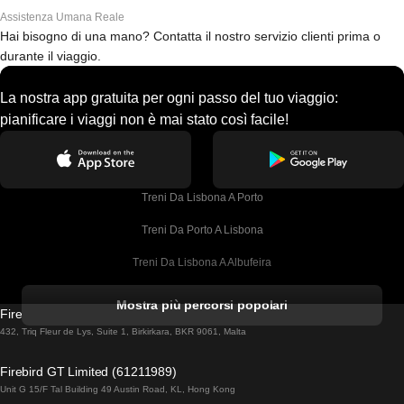
Assistenza Umana Reale
Hai bisogno di una mano? Contatta il nostro servizio clienti prima o
durante il viaggio.
La nostra app gratuita per ogni passo del tuo viaggio:
pianificare i viaggi non è mai stato così facile!
Treni Da Lisbona A Porto
Treni Da Porto A Lisbona
Treni Da Lisbona A Albufeira
Treni Da Albufeira A Lisbona
Mostra più percorsi popolari
Firebird GT Limited (OC 1451)
Treni Da Lisbona A Lagos
432, Triq Fleur de Lys, Suite 1, Birkirkara, BKR 9061, Malta
Treni Da Lagos A Lisbona
Firebird GT Limited (61211989)
Unit G 15/F Tal Building 49 Austin Road, KL, Hong Kong
Treni Da Lisbona A Madrid