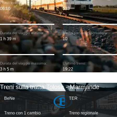
Primo treno:
Prezzo più basso:
06:10
$33
Durata del viaggio minima:
Media partenze giornaliere:
1 h 39 m
10
Durata del viaggio massima:
L'ultimo treno:
3 h 5 m
19:22
Treni sulla tratta Tolosa - Marmande
BeNe
TER
Treno con 1 cambio
Treno regionale