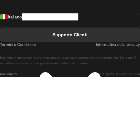
Treni Da Madrid A Lisbona
Italiano
Treni Da Lisbona A Faro
Treni Da Faro A Lisbona
Supporto Clienti
Treni Da Lisbona A Coimbra
Termini e Condizioni
Informativa sulla privacy
Treni Da Coimbra A Lisbona
Rail Ninja è un servizio di prenotazione per acquistare biglietti del treno online. Rail Ninja non è
Treni Da Lisbon A Braga
un vettore ferroviario e non possiede né gestisce alcun treno.
Rail Ninja ®
All Rights Reserved © 2026
Treni Da Braga A Lisbona
Treni Da Porto A Coimbra
Treni Da Coimbra A Porto
Treni Da Barcellona A Madrid
Treni Da Madrid A Barcellona
Treni Da Barcellona A Valencia