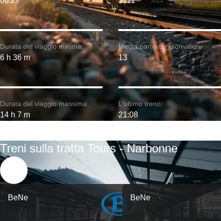
06:27
$111
Durata del viaggio minima:
Media partenze giornaliere:
6 h 36 m
13
Durata del viaggio massima:
L'ultimo treno:
14 h 7 m
21:08
Treni sulla tratta Tours - Narbonne
BeNe
BeNe