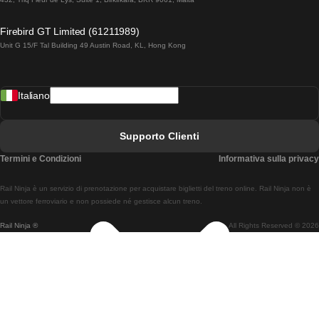
Treni Da Lagos A Lisbona
Firebird GT Limited (61211989)
Unit G 15/F Tal Building 49 Austin Road, KL, Hong Kong
Treni Da Lisbona A Madrid
Treni Da Madrid A Lisbona
Italiano
Treni Da Lisbona A Faro
Treni Da Faro A Lisbona
Supporto Clienti
Treni Da Lisbona A Coimbra
Termini e Condizioni
Informativa sulla privacy
Treni Da Coimbra A Lisbona
Rail Ninja è un servizio di prenotazione per acquistare biglietti del treno online. Rail Ninja non è
Treni Da Lisbon A Braga
un vettore ferroviario e non possiede né gestisce alcun treno.
Rail Ninja ®
All Rights Reserved © 2026
Treni Da Braga A Lisbona
Treni Da Porto A Coimbra
Treni Da Coimbra A Porto
Treni Da Barcellona A Madrid