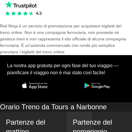
Rail Ninja è un servizio di prenotazione per acquistare biglietti del
treno online. Non è una compagnia ferroviaria, non possiede né
gestisce treni e non rappresenta il sito ufficiale di alcuna compagnia
ferroviaria. È un'azienda commerciale che rende più semplice
prenotare i biglietti del treno online.
La nostra app gratuita per ogni fase del tuo viaggio —
pianificare il viaggio non è mai stato così facile!
Orario Treno da Tours a Narbonne
Partenze del
Partenze del
mattino
pomeriggio