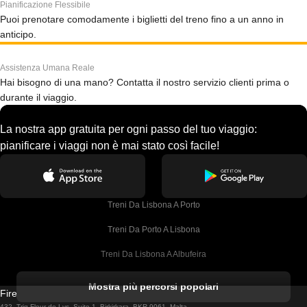
Pianificazione Flessibile
Puoi prenotare comodamente i biglietti del treno fino a un anno in
anticipo.
Assistenza Umana Reale
Hai bisogno di una mano? Contatta il nostro servizio clienti prima o
durante il viaggio.
La nostra app gratuita per ogni passo del tuo viaggio:
pianificare i viaggi non è mai stato così facile!
Treni Da Lisbona A Porto
Treni Da Porto A Lisbona
Treni Da Lisbona A Albufeira
Treni Da Albufeira A Lisbona
Mostra più percorsi popolari
Firebird GT Limited (OC 1451)
Treni Da Lisbona A Lagos
432, Triq Fleur de Lys, Suite 1, Birkirkara, BKR 9061, Malta