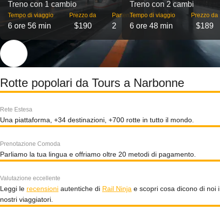
Treno con 1 cambio
Treno con 2 cambi
Tempo di viaggio
Prezzo da
Partenze
Tempo di viaggio
Prezzo da
6 ore 56 min
$190
2
6 ore 48 min
$189
Rotte popolari da Tours a Narbonne
Rete Estesa
Una piattaforma, +34 destinazioni, +700 rotte in tutto il mondo.
Prenotazione Comoda
Parliamo la tua lingua e offriamo oltre 20 metodi di pagamento.
Valutazione eccellente
Leggi le
recensioni
autentiche di
Rail Ninja
e scopri cosa dicono di noi i
nostri viaggiatori.