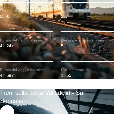
Primo treno:
Prezzo più basso:
08:01
$57
Durata del viaggio minima:
Media partenze giornaliere:
4 h 24 m
5
Durata del viaggio massima:
L'ultimo treno:
4 h 58 m
18:55
Treni sulla tratta Valladolid - San
Sebastian