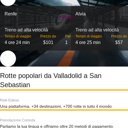
Renfe
Alvia
Treno ad alta velocità
Treno ad alta velocità
Tempo di viaggio
Prezzo da
Partenze
Tempo di viaggio
Prezzo da
4 ore 24 min
$101
1
4 ore 25 min
$57
Rotte popolari da Valladolid a San
Sebastian
Rete Estesa
Una piattaforma, +34 destinazioni, +700 rotte in tutto il mondo.
Prenotazione Comoda
Parliamo la tua lingua e offriamo oltre 20 metodi di pagamento.