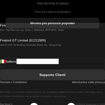
Treni Da Porto A Lisbona
Treni Da Lisbona A Albufeira
Treni Da Albufeira A Lisbona
Mostra più percorsi popolari
Firebird GT Limited (OC 1451)
Treni Da Lisbona A Lagos
432, Triq Fleur de Lys, Suite 1, Birkirkara, BKR 9061, Malta
Treni Da Lagos A Lisbona
Firebird GT Limited (61211989)
Unit G 15/F Tal Building 49 Austin Road, KL, Hong Kong
Treni Da Lisbona A Madrid
Treni Da Madrid A Lisbona
Italiano
Treni Da Lisbona A Faro
Treni Da Faro A Lisbona
Supporto Clienti
Treni Da Lisbona A Coimbra
Termini e Condizioni
Informativa sulla privacy
Treni Da Coimbra A Lisbona
Rail Ninja è un servizio di prenotazione per acquistare biglietti del treno online. Rail Ninja non è
Treni Da Lisbon A Braga
un vettore ferroviario e non possiede né gestisce alcun treno.
Rail Ninja ®
All Rights Reserved © 2026
Treni Da Braga A Lisbona