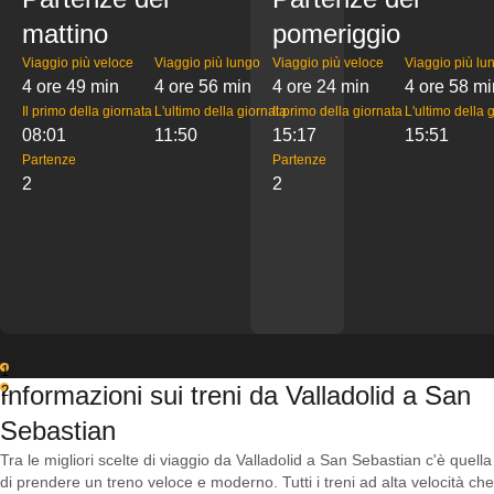
mattino
pomeriggio
Viaggio più veloce
Viaggio più lungo
Viaggio più veloce
Viaggio più lu
4 ore 49 min
4 ore 56 min
4 ore 24 min
4 ore 58 mi
Il primo della giornata
L'ultimo della giornata
Il primo della giornata
L'ultimo della 
08:01
11:50
15:17
15:51
Partenze
Partenze
2
2
1
Informazioni sui treni da Valladolid a San
2
Sebastian
Tra le migliori scelte di viaggio da Valladolid a San Sebastian c'è quella
di prendere un treno veloce e moderno. Tutti i treni ad alta velocità che