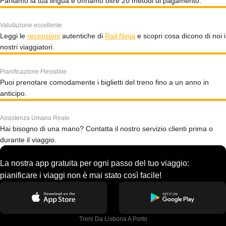
Parliamo la tua lingua e offriamo oltre 20 metodi di pagamento.
Valutazione eccellente
Leggi le
recensioni
autentiche di
Rail Ninja
e scopri cosa dicono di noi i
nostri viaggiatori.
Pianificazione Flessibile
Puoi prenotare comodamente i biglietti del treno fino a un anno in
anticipo.
Assistenza Umana Reale
Hai bisogno di una mano? Contatta il nostro servizio clienti prima o
durante il viaggio.
La nostra app gratuita per ogni passo del tuo viaggio:
pianificare i viaggi non è mai stato così facile!
Treni Da Lisbona A Porto