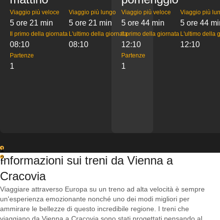
Viaggio più veloce
Viaggio più lungo
Viaggio più veloce
Viaggio più lu
5 ore 21 min
5 ore 21 min
5 ore 44 min
5 ore 44 mi
Il primo della giornata
L'ultimo della giornata
Il primo della giornata
L'ultimo della 
08:10
08:10
12:10
12:10
Partenze
Partenze
1
1
1
Informazioni sui treni da Vienna a
2
Cracovia
Viaggiare attraverso Europa su un treno ad alta velocità è sempre
un'esperienza emozionante nonché uno dei modi migliori per
ammirare le bellezze di questo incredibile regione. I treni che
viaggiano da Vienna a Cracovia sono stati progettati pensando al