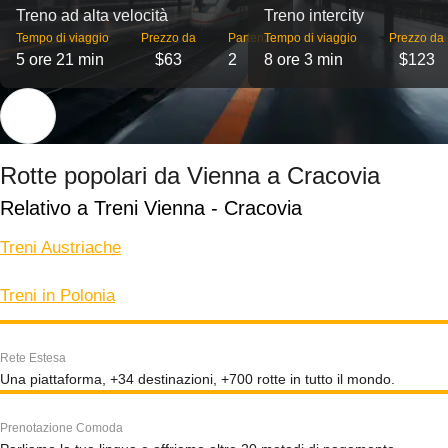
Treno ad alta velocità
Treno intercity
Tempo di viaggio
Prezzo da
Partenze
Tempo di viaggio
Prezzo da
5 ore 21 min
$63
2
8 ore 3 min
$123
Rotte popolari da Vienna a Cracovia
Relativo a Treni Vienna - Cracovia
Treni Austriache
Treni in Polonia
Rete Estesa
Una piattaforma, +34 destinazioni, +700 rotte in tutto il mondo.
Prenotazione Comoda