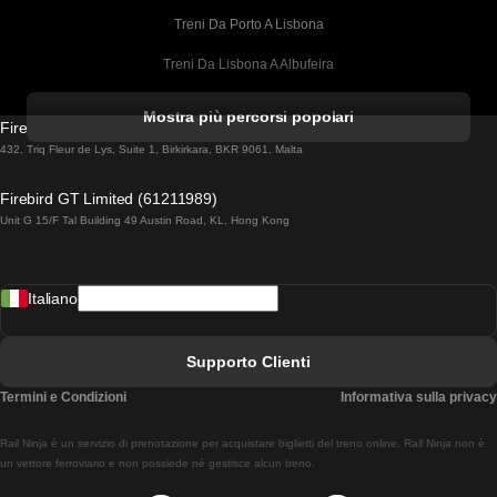
Treni Da Porto A Lisbona
Treni Da Lisbona A Albufeira
Treni Da Albufeira A Lisbona
Mostra più percorsi popolari
Firebird GT Limited (OC 1451)
Treni Da Lisbona A Lagos
432, Triq Fleur de Lys, Suite 1, Birkirkara, BKR 9061, Malta
Treni Da Lagos A Lisbona
Firebird GT Limited (61211989)
Unit G 15/F Tal Building 49 Austin Road, KL, Hong Kong
Treni Da Lisbona A Madrid
Treni Da Madrid A Lisbona
Italiano
Treni Da Lisbona A Faro
Treni Da Faro A Lisbona
Supporto Clienti
Treni Da Lisbona A Coimbra
Termini e Condizioni
Informativa sulla privacy
Treni Da Coimbra A Lisbona
Rail Ninja è un servizio di prenotazione per acquistare biglietti del treno online. Rail Ninja non è
Treni Da Lisbon A Braga
un vettore ferroviario e non possiede né gestisce alcun treno.