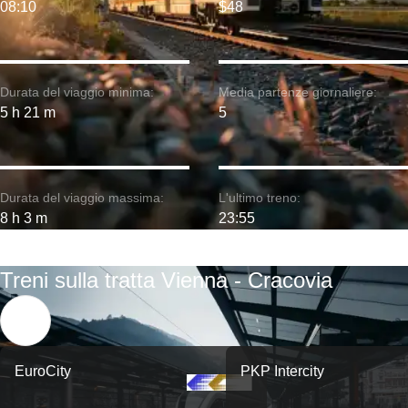
08:10
$48
Durata del viaggio minima:
Media partenze giornaliere:
5 h 21 m
5
Durata del viaggio massima:
L'ultimo treno:
8 h 3 m
23:55
Treni sulla tratta Vienna - Cracovia
EuroCity
PKP Intercity