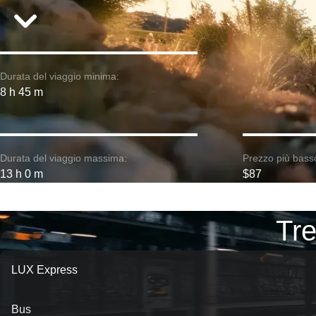
Durata del viaggio minima:
8 h 45 m
Durata del viaggio massima:
Prezzo più bass
13 h 0 m
$87
Tre
LUX Express
Bus