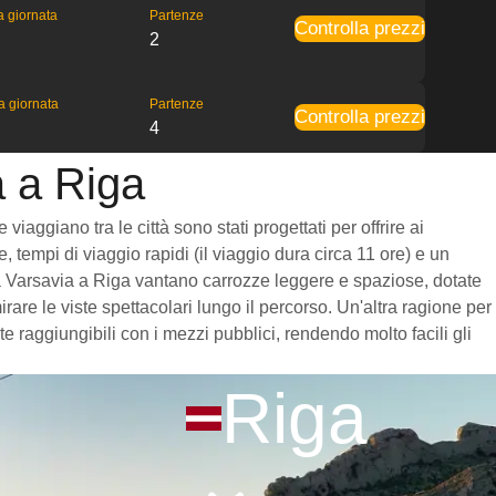
la giornata
Partenze
Controlla prezzi
2
la giornata
Partenze
Controlla prezzi
4
a a Riga
iaggiano tra le città sono stati progettati per offrire ai
 tempi di viaggio rapidi (il viaggio dura circa 11 ore) e un
i da Varsavia a Riga vantano carrozze leggere e spaziose, dotate
re le viste spettacolari lungo il percorso. Un'altra ragione per
e raggiungibili con i mezzi pubblici, rendendo molto facili gli
Riga