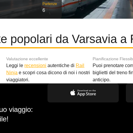
Partenze
6
te popolari da Varsavia a 
Valutazione eccellente
Pianificazione Flessib
Leggi le
recensioni
autentiche di
Rail
Puoi prenotare co
i
Ninja
e scopri cosa dicono di noi i nostri
biglietti del treno f
viaggiatori.
anticipo.
uo viaggio:
le!