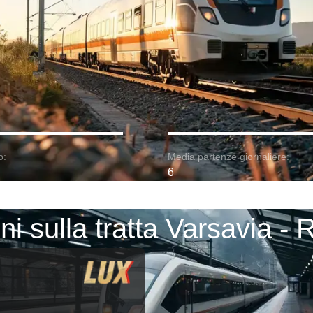
o:
Media partenze giornaliere:
6
ni sulla tratta Varsavia - 