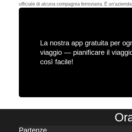
ufficiale di alcuna compagnia ferroviaria. È un'azienda
La nostra app gratuita per ogn
viaggio — pianificare il viagg
così facile!
Ora
Partenze