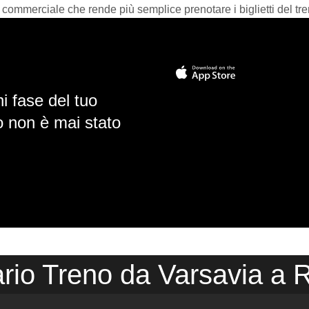
 commerciale che rende più semplice prenotare i biglietti del tre
i fase del tuo
io non è mai stato
rio Treno da Varsavia a 