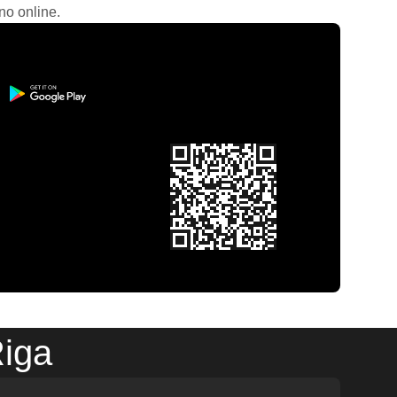
no online.
Riga