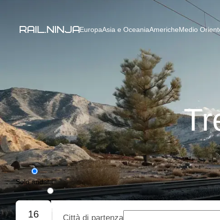
Europa
Asia e Oceania
Americhe
Medio Oriente
Tr
Solo andata
Andata e ritorno
16
Città di partenza