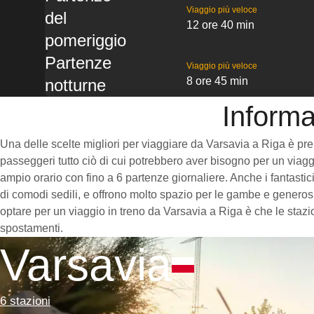
Viaggio più veloce
del
12 ore 40 min
pomeriggio
Partenze
Viaggio più veloce
8 ore 45 min
notturne
Informa
Una delle scelte migliori per viaggiare da Varsavia a Riga è prend
passeggeri tutto ciò di cui potrebbero aver bisogno per un viaggi
ampio orario con fino a 6 partenze giornaliere. Anche i fantastic
di comodi sedili, e offrono molto spazio per le gambe e generosi
optare per un viaggio in treno da Varsavia a Riga è che le stazio
spostamenti.
Varsavia
6 stazioni