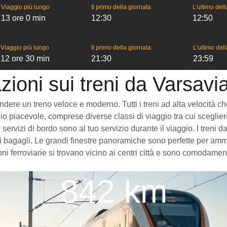
Viaggio più lungo
Il primo della giornata
L'ultimo del
13 ore 0 min
12:30
12:50
Viaggio più lungo
Il primo della giornata
L'ultimo del
12 ore 30 min
21:30
23:59
zioni sui treni da Varsavi
ere un treno veloce e moderno. Tutti i treni ad alta velocità che v
o piacevole, comprese diverse classi di viaggio tra cui scegliere,
i servizi di bordo sono al tuo servizio durante il viaggio. I tren
 bagagli. Le grandi finestre panoramiche sono perfette per ammira
ni ferroviarie si trovano vicino ai centri città e sono comodament
842 km