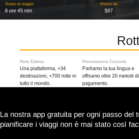
Tempo di viaggio
Prezzo da
8 ore 45 min
$87
Rot
Rete Estesa
Prenotazione Comoda
Una piattaforma, +34
Parliamo la tua lingua e
destinazioni, +700 rotte in
offriamo oltre 20 metodi d
tutto il mondo.
pagamento.
La nostra app gratuita per ogni passo del t
pianificare i viaggi non è mai stato così faci