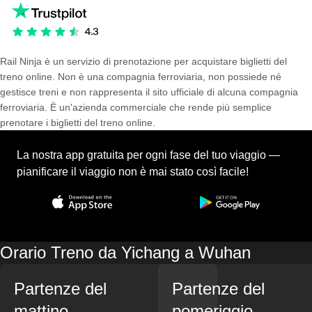
Rail Ninja è un servizio di prenotazione per acquistare biglietti del
treno online. Non è una compagnia ferroviaria, non possiede né
gestisce treni e non rappresenta il sito ufficiale di alcuna compagnia
ferroviaria. È un'azienda commerciale che rende più semplice
prenotare i biglietti del treno online.
La nostra app gratuita per ogni fase del tuo viaggio —
pianificare il viaggio non è mai stato così facile!
Orario Treno da Yichang a Wuhan
Partenze del
Partenze del
mattino
pomeriggio