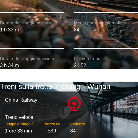
Durata del viaggio minima:
Media partenze giornaliere:
1 h 33 m
84
Durata del viaggio massima:
L'ultimo treno:
3 h 34 m
21:52
Treni sulla tratta Yichang - Wuhan
China Railway
Treno veloce
Tempo di viaggio
Prezzo da
Partenze
1 ore 33 min
$39
84