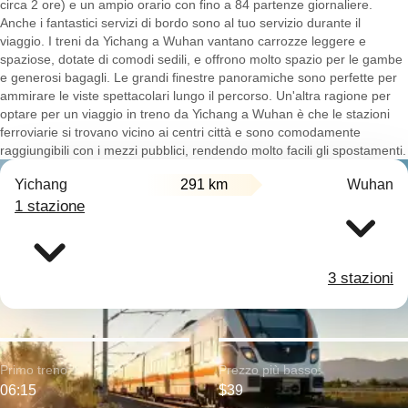
circa 2 ore) e un ampio orario con fino a 84 partenze giornaliere.
Anche i fantastici servizi di bordo sono al tuo servizio durante il
viaggio. I treni da Yichang a Wuhan vantano carrozze leggere e
spaziose, dotate di comodi sedili, e offrono molto spazio per le gambe
e generosi bagagli. Le grandi finestre panoramiche sono perfette per
ammirare le viste spettacolari lungo il percorso. Un'altra ragione per
optare per un viaggio in treno da Yichang a Wuhan è che le stazioni
ferroviarie si trovano vicino ai centri città e sono comodamente
raggiungibili con i mezzi pubblici, rendendo molto facili gli spostamenti.
Yichang
291 km
Wuhan
1 stazione
3 stazioni
Primo treno:
Prezzo più basso:
06:15
$39