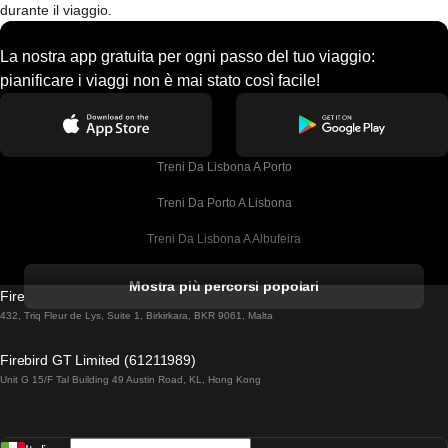
durante il viaggio.
La nostra app gratuita per ogni passo del tuo viaggio:
pianificare i viaggi non è mai stato così facile!
Treni Da Lisbona A Porto
Treni Da Porto A Lisbona
Treni Da Lisbona A Albufeira
Treni Da Albufeira A Lisbona
Mostra più percorsi popolari
Firebird GT Limited (OC 1451)
Treni Da Lisbona A Lagos
432, Triq Fleur de Lys, Suite 1, Birkirkara, BKR 9061, Malta
Treni Da Lagos A Lisbona
Firebird GT Limited (61211989)
Unit G 15/F Tal Building 49 Austin Road, KL, Hong Kong
Treni Da Lisbona A Madrid
Treni Da Madrid A Lisbona