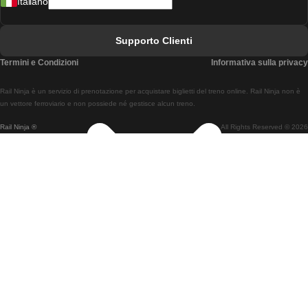
Italiano
Treni Da Lisbona A Faro
Treni Da Faro A Lisbona
Supporto Clienti
Treni Da Lisbona A Coimbra
Termini e Condizioni
Informativa sulla privacy
Treni Da Coimbra A Lisbona
Rail Ninja è un servizio di prenotazione per acquistare biglietti del treno online. Rail Ninja non è
Treni Da Lisbon A Braga
un vettore ferroviario e non possiede né gestisce alcun treno.
Rail Ninja ®
All Rights Reserved © 2026
Treni Da Braga A Lisbona
Treni Da Porto A Coimbra
Treni Da Coimbra A Porto
Treni Da Barcellona A Madrid
Treni Da Madrid A Barcellona
Treni Da Barcellona A Valencia
Treni Da Valencia A Barcellona
Treni Da Barcellona A Parigi