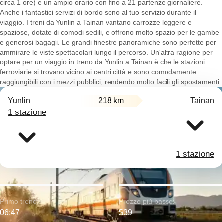
circa 1 ore) e un ampio orario con fino a 21 partenze giornaliere.
Anche i fantastici servizi di bordo sono al tuo servizio durante il
viaggio. I treni da Yunlin a Tainan vantano carrozze leggere e
spaziose, dotate di comodi sedili, e offrono molto spazio per le gambe
e generosi bagagli. Le grandi finestre panoramiche sono perfette per
ammirare le viste spettacolari lungo il percorso. Un'altra ragione per
optare per un viaggio in treno da Yunlin a Tainan è che le stazioni
ferroviarie si trovano vicino ai centri città e sono comodamente
raggiungibili con i mezzi pubblici, rendendo molto facili gli spostamenti.
Yunlin
218 km
Tainan
1 stazione
1 stazione
Primo treno:
Prezzo più basso:
06:47
$39