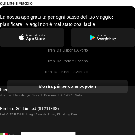
durante il viaggio.
La nostra app gratuita per ogni passo del tuo viaggio:
pianificare i viaggi non è mai stato così facile!
Treni Da Lisbona A Porto
Treni Da Porto A Lisbona
Treni Da Lisbona A Albufeira
Treni Da Albufeira A Lisbona
Mostra più percorsi popolari
Firebird GT Limited (OC 1451)
Treni Da Lisbona A Lagos
432, Triq Fleur de Lys, Suite 1, Birkirkara, BKR 9061, Malta
Treni Da Lagos A Lisbona
Firebird GT Limited (61211989)
Unit G 15/F Tal Building 49 Austin Road, KL, Hong Kong
Treni Da Lisbona A Madrid
Treni Da Madrid A Lisbona