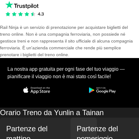
Rail Ninja è un servizio di prenotazione per acquistare biglietti del
treno online. Non è una compagnia ferroviaria, non possiede né
gestisce treni e non rappresenta il sito ufficiale di alcuna compagnia
ferroviaria. È un'azienda commerciale che rende più semplice
prenotare i biglietti del treno online.
La nostra app gratuita per ogni fase del tuo viaggio —
pianificare il viaggio non è mai stato così facile!
Orario Treno da Yunlin a Tainan
Partenze del
Partenze del
mattino
pomeriggio