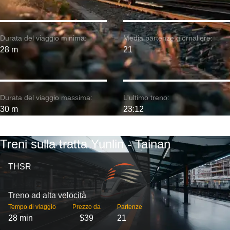
Durata del viaggio minima:
Media partenze giornaliere:
28 m
21
Durata del viaggio massima:
L'ultimo treno:
30 m
23:12
Treni sulla tratta Yunlin - Tainan
THSR
Treno ad alta velocità
Tempo di viaggio
Prezzo da
Partenze
28 min
$39
21