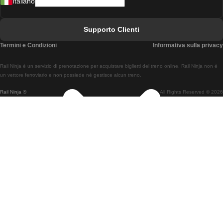
Italiano
Treni Da Lisbona A Faro
Treni Da Faro A Lisbona
Supporto Clienti
Treni Da Lisbona A Coimbra
Termini e Condizioni
Informativa sulla privacy
Treni Da Coimbra A Lisbona
Rail Ninja è un servizio di prenotazione per acquistare biglietti del treno online. Rail Ninja non è
Treni Da Lisbon A Braga
un vettore ferroviario e non possiede né gestisce alcun treno.
Rail Ninja ®
All Rights Reserved © 2026
Treni Da Braga A Lisbona
Treni Da Porto A Coimbra
Treni Da Coimbra A Porto
Treni Da Barcellona A Madrid
Treni Da Madrid A Barcellona
Treni Da Barcellona A Valencia
Treni Da Valencia A Barcellona
Treni Da Barcellona A Parigi