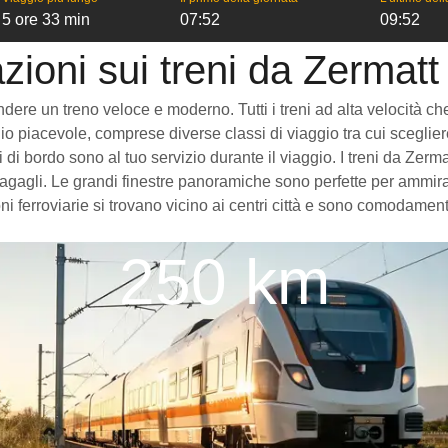
5 ore 33 min
07:52
09:52
zioni sui treni da Zermatt
re un treno veloce e moderno. Tutti i treni ad alta velocità che vi
o piacevole, comprese diverse classi di viaggio tra cui scegliere
zi di bordo sono al tuo servizio durante il viaggio. I treni da Ze
gagli. Le grandi finestre panoramiche sono perfette per ammirare
ni ferroviarie si trovano vicino ai centri città e sono comodament
250 km