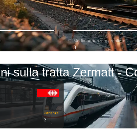
o:
Media partenze giornaliere:
3
ni sulla tratta Zermatt - C
Partenze
3