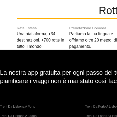
Rot
Rete Estesa
Prenotazione Comoda
Una piattaforma, +34
Parliamo la tua lingua e
destinazioni, +700 rotte in
offriamo oltre 20 metodi d
tutto il mondo.
pagamento.
La nostra app gratuita per ogni passo del t
pianificare i viaggi non è mai stato così faci
Treni Da Lisbona A Porto
Treni Da Porto A Lisb
Treni Da Lisbona A Lagos
Treni Da Lagos A Lis