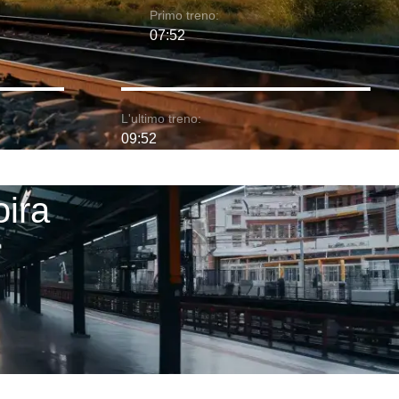
Primo treno:
07:52
L'ultimo treno:
09:52
oira