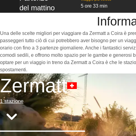
5 ore 33 min
del mattino
Informa
Una delle scelte migliori per viaggiare da Zermatt a Coira è prende
passeggeri tutto ciò di cui potrebbero aver bisogno per un viaggi
orario con fino a 3 partenze giornaliere. Anche i fantastici servi
comodi sedili, e offrono molto spazio per le gambe e generosi ba
optare per un viaggio in treno da Zermatt a Coira è che le stazio
spostamenti.
Zermatt
1 stazione