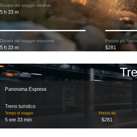
Durata del viaggio minima:
5 h 33 m
Durata del viaggio massima:
Prezzo più bass
5 h 33 m
$281
Tre
Panorama Express
Treno turistico
Tempo di viaggio
Prezzo da
5 ore 33 min
$281