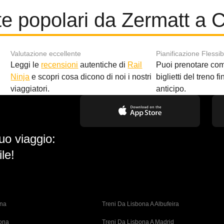
te popolari da Zermatt a C
Valutazione eccellente
Pianificazione Flessib
Leggi le
recensioni
autentiche di
Rail
Puoi prenotare co
i
Ninja
e scopri cosa dicono di noi i nostri
biglietti del treno f
viaggiatori.
anticipo.
uo viaggio:
le!
ona
Treni Da Lisbona A Albufeira
bona
Treni Da Lisbona A Madrid