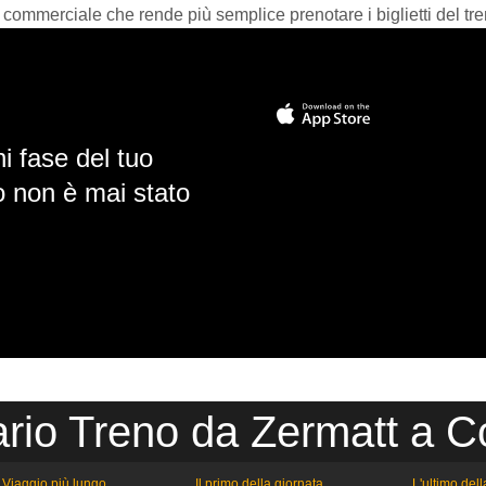
 commerciale che rende più semplice prenotare i biglietti del tre
i fase del tuo
io non è mai stato
rio Treno da Zermatt a C
Viaggio più lungo
Il primo della giornata
L'ultimo del