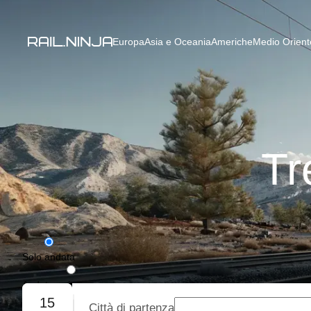
Europa
Asia e Oceania
Americhe
Medio Oriente
Tr
Solo andata
Andata e ritorno
15
Città di partenza