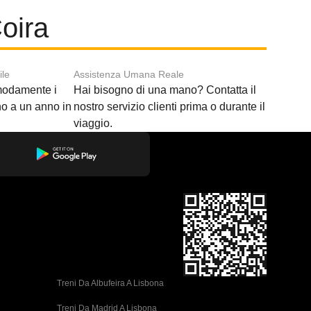
oira
ile
Assistenza Umana Reale
modamente i
Hai bisogno di una mano? Contatta il
ino a un anno in
nostro servizio clienti prima o durante il
viaggio.
Treni Da Albufeira A Lisbona
Treni Da Madrid A Lisbona