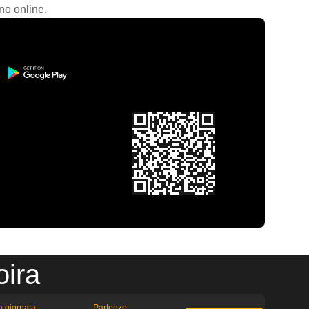
no online.
oira
la giornata
Partenze