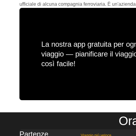
ufficiale di alcuna compagnia ferroviaria. È un'azienda
La nostra app gratuita per ogn
viaggio — pianificare il viagg
così facile!
Ora
Partenze
Viaggio più veloce