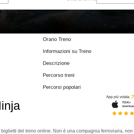
9.8 / 10 basato su 
Orario Treno
Informazioni su Treno
Descrizione
Percorso treni
Percorsi popolari
App più votata
inja
 biglietti del treno online. Non è una compagnia ferroviaria, non