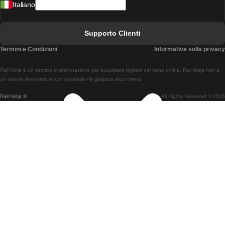
Italiano
Treni Da Lisbona A Faro
Treni Da Faro A Lisbona
Supporto Clienti
Treni Da Lisbona A Coimbra
Termini e Condizioni
Informativa sulla privacy
Treni Da Coimbra A Lisbona
Rail Ninja è un servizio di prenotazione per acquistare biglietti del treno online. Rail Ninja non è
Treni Da Lisbon A Braga
un vettore ferroviario e non possiede né gestisce alcun treno.
Rail Ninja ®
All Rights Reserved © 2026
Treni Da Braga A Lisbona
Treni Da Porto A Coimbra
Treni Da Coimbra A Porto
Treni Da Barcellona A Madrid
Treni Da Madrid A Barcellona
Treni Da Barcellona A Valencia
Treni Da Valencia A Barcellona
Treni Da Barcellona A Parigi