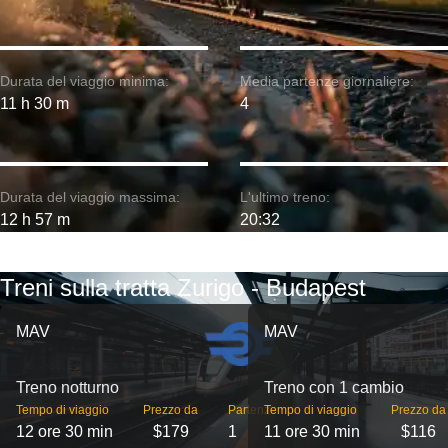
Durata del viaggio minima:
Media partenze giornaliere:
11 h 30 m
4
Durata del viaggio massima:
L'ultimo treno:
12 h 57 m
20:32
Treni sulla tratta Zurigo - Budapest
MAV
MAV
Treno notturno
Treno con 1 cambio
Tempo di viaggio
Prezzo da
Partenze
Tempo di viaggio
Prezzo da
12 ore 30 min
$179
1
11 ore 30 min
$116