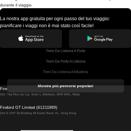
durante il viaggio.
La nostra app gratuita per ogni passo del tuo viaggio:
pianificare i viaggi non è mai stato così facile!
Treni Da Lisbona A Porto
Treni Da Porto A Lisbona
Treni Da Lisbona A Albufeira
Treni Da Albufeira A Lisbona
Mostra più percorsi popolari
Firebird GT Limited (OC 1451)
Treni Da Lisbona A Lagos
432, Triq Fleur de Lys, Suite 1, Birkirkara, BKR 9061, Malta
Treni Da Lagos A Lisbona
Firebird GT Limited (61211989)
Unit G 15/F Tal Building 49 Austin Road, KL, Hong Kong
Treni Da Lisbona A Madrid
Treni Da Madrid A Lisbona