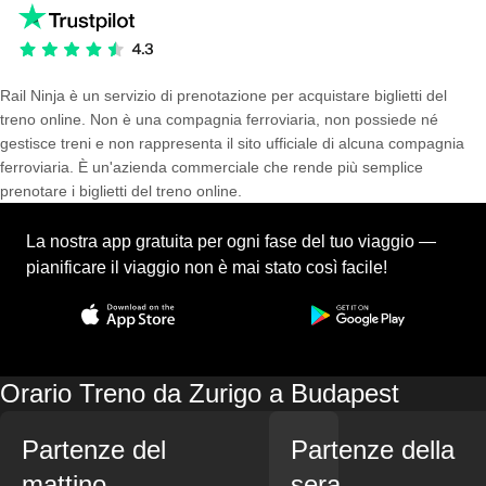
Rail Ninja è un servizio di prenotazione per acquistare biglietti del
treno online. Non è una compagnia ferroviaria, non possiede né
gestisce treni e non rappresenta il sito ufficiale di alcuna compagnia
ferroviaria. È un'azienda commerciale che rende più semplice
prenotare i biglietti del treno online.
La nostra app gratuita per ogni fase del tuo viaggio —
pianificare il viaggio non è mai stato così facile!
Orario Treno da Zurigo a Budapest
Partenze del
Partenze della
mattino
sera