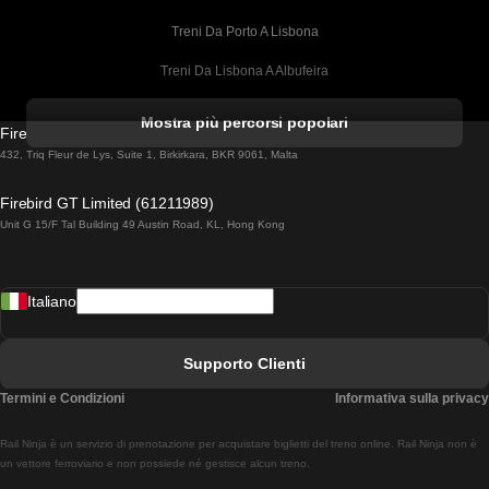
Treni Da Porto A Lisbona
Treni Da Lisbona A Albufeira
Treni Da Albufeira A Lisbona
Mostra più percorsi popolari
Firebird GT Limited (OC 1451)
Treni Da Lisbona A Lagos
432, Triq Fleur de Lys, Suite 1, Birkirkara, BKR 9061, Malta
Treni Da Lagos A Lisbona
Firebird GT Limited (61211989)
Unit G 15/F Tal Building 49 Austin Road, KL, Hong Kong
Treni Da Lisbona A Madrid
Treni Da Madrid A Lisbona
Italiano
Treni Da Lisbona A Faro
Treni Da Faro A Lisbona
Supporto Clienti
Treni Da Lisbona A Coimbra
Termini e Condizioni
Informativa sulla privacy
Treni Da Coimbra A Lisbona
Rail Ninja è un servizio di prenotazione per acquistare biglietti del treno online. Rail Ninja non è
Treni Da Lisbon A Braga
un vettore ferroviario e non possiede né gestisce alcun treno.