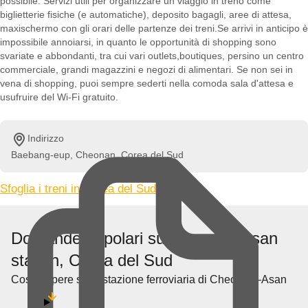
possibile. Servizi utili per organizzare un viaggio in treno come
biglietterie fisiche (e automatiche), deposito bagagli, aree di attesa,
maxischermo con gli orari delle partenze dei treni.Se arrivi in anticipo è
impossibile annoiarsi, in quanto le opportunità di shopping sono
svariate e abbondanti, tra cui vari outlets,boutiques, persino un centro
commerciale, grandi magazzini e negozi di alimentari. Se non sei in
vena di shopping, puoi sempre sederti nella comoda sala d'attesa e
usufruire del Wi-Fi gratuito.
Indirizzo
Baebang-eup, Cheonan, Corea del Sud
Sfoglia i treni in Corea del Sud »
Domande popolari su Cheonan-Asan
station, Corea del Sud
Cosa sapere sulla stazione ferroviaria di Cheonan–Asan