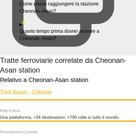
Come posso raggiungere la stazione
Cheonan–Asan?
Quanto tempo prima dovrei arrivare a
Cheonan–Asan?
Tratte ferroviarie correlate da Cheonan-
Asan station
Relativo a Cheonan-Asan station
Treni Busan - Cheonan
Rete Estesa
Una piattaforma, +34 destinazioni, +700 rotte in tutto il mondo.
Prenotazione Comoda