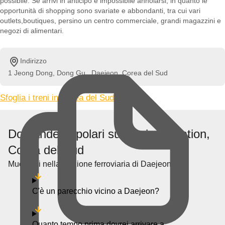
possibile. Se arrivi in anticipo è impossibile annoiarsi, in quanto le
opportunità di shopping sono svariate e abbondanti, tra cui vari
outlets,boutiques, persino un centro commerciale, grandi magazzini e
negozi di alimentari.
Indirizzo
1 Jeong Dong, Dong Gu,, Daejeon, Corea del Sud
Sfoglia i treni in Corea del Sud »
Domande popolari su Daejeon station,
Corea del Sud
Muoversi nella stazione ferroviaria di Daejeon
C'è un parecchio vicino a Daejeon?
Quanto tempo prima dovrei arrivare a