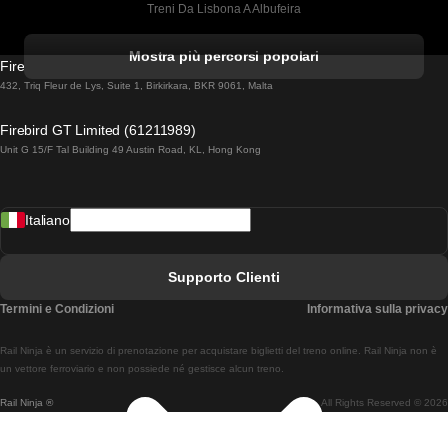
Treni Da Lisbona A Albufeira
Treni Da Albufeira A Lisbona
Mostra più percorsi popolari
Firebird GT Limited (OC 1451)
Treni Da Lisbona A Lagos
432, Triq Fleur de Lys, Suite 1, Birkirkara, BKR 9061, Malta
Treni Da Lagos A Lisbona
Firebird GT Limited (61211989)
Unit G 15/F Tal Building 49 Austin Road, KL, Hong Kong
Treni Da Lisbona A Madrid
Treni Da Madrid A Lisbona
Italiano
Treni Da Lisbona A Faro
Treni Da Faro A Lisbona
Supporto Clienti
Treni Da Lisbona A Coimbra
Termini e Condizioni
Informativa sulla privacy
Treni Da Coimbra A Lisbona
Rail Ninja è un servizio di prenotazione per acquistare biglietti del treno online. Rail Ninja non è
Treni Da Lisbon A Braga
un vettore ferroviario e non possiede né gestisce alcun treno.
Rail Ninja ®
All Rights Reserved © 2026
Treni Da Braga A Lisbona
Treni Da Porto A Coimbra