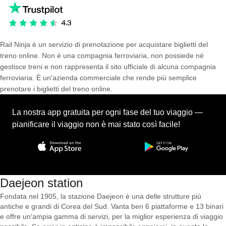
Rail Ninja è un servizio di prenotazione per acquistare biglietti del
treno online. Non è una compagnia ferroviaria, non possiede né
gestisce treni e non rappresenta il sito ufficiale di alcuna compagnia
ferroviaria. È un'azienda commerciale che rende più semplice
prenotare i biglietti del treno online.
La nostra app gratuita per ogni fase del tuo viaggio —
pianificare il viaggio non è mai stato così facile!
Daejeon station
Fondata nel 1905, la stazione Daejeon è una delle strutture più
antiche e grandi di Corea del Sud. Vanta ben 6 piattaforme e 13 binari
e offre un'ampia gamma di servizi, per la miglior esperienza di viaggio