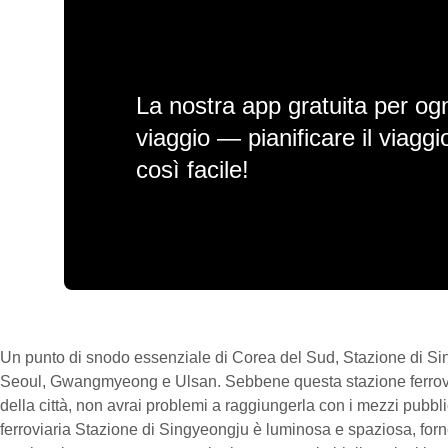
La nostra app gratuita per ogn
viaggio — pianificare il viagg
così facile!
Un punto di snodo essenziale di Corea del Sud, Stazione di Sin
Seoul, Gwangmyeong e Ulsan. Sebbene questa stazione ferroviari
della città, non avrai problemi a raggiungerla con i mezzi pubblic
ferroviaria Stazione di Singyeongju è luminosa e spaziosa, forn