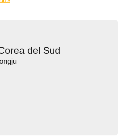
Sud »
Corea del Sud
eongju