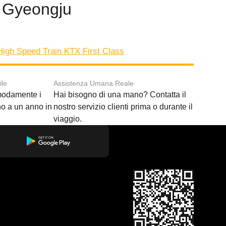
di Gyeongju
igh Speed Train KTX First Class
ile
Assistenza Umana Reale
modamente i
Hai bisogno di una mano? Contatta il
ino a un anno in
nostro servizio clienti prima o durante il
viaggio.