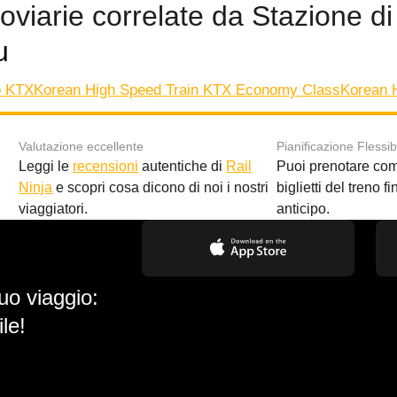
roviarie correlate da Stazione 
u
no KTX
Korean High Speed Train KTX Economy Class
Korean H
Valutazione eccellente
Pianificazione Flessib
Leggi le
recensioni
autentiche di
Rail
Puoi prenotare co
i
Ninja
e scopri cosa dicono di noi i nostri
biglietti del treno f
viaggiatori.
anticipo.
uo viaggio:
le!