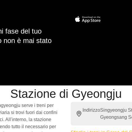
i fase del tuo
io non è mai stato
Stazione di Gyeongju
gyeongju serve i treni per
Indirizzo
Singyeongju St
a si trovi fuori dai confini
Gyeongsang So
i. All'interno, la stazione
endo tutto il necessario per