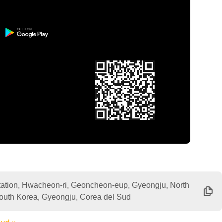
ation, Hwacheon-ri, Geoncheon-eup, Gyeongju, North
uth Korea, Gyeongju, Corea del Sud