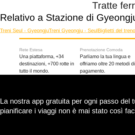
Tratte fer
Relativo a Stazione di Gyeongj
Treni Seul - Gyeongju
Treni Gyeongju - Seul
Biglietti del tre
Rete Estesa
Prenotazione Comoda
Una piattaforma, +34
Parliamo la tua lingua e
destinazioni, +700 rotte in
offriamo oltre 20 metodi d
tutto il mondo.
pagamento.
La nostra app gratuita per ogni passo del t
pianificare i viaggi non è mai stato così faci