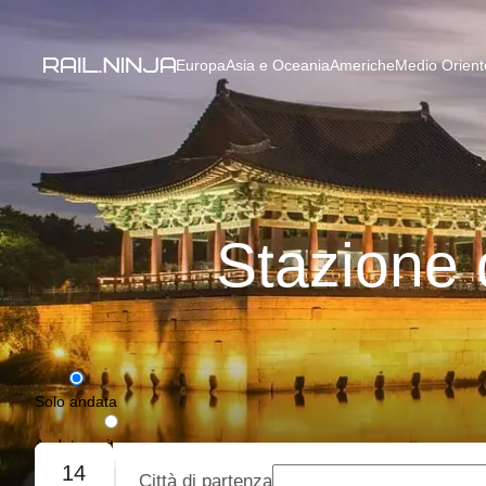
Europa
Asia e Oceania
Americhe
Medio Oriente
Stazione 
Solo andata
Andata e ritorno
14
Città di partenza