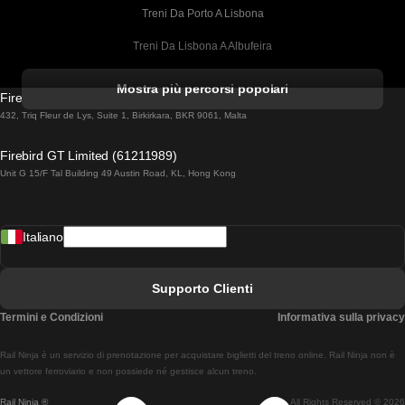
Treni Da Porto A Lisbona
Treni Da Lisbona A Albufeira
Treni Da Albufeira A Lisbona
Mostra più percorsi popolari
Firebird GT Limited (OC 1451)
Treni Da Lisbona A Lagos
432, Triq Fleur de Lys, Suite 1, Birkirkara, BKR 9061, Malta
Treni Da Lagos A Lisbona
Firebird GT Limited (61211989)
Unit G 15/F Tal Building 49 Austin Road, KL, Hong Kong
Treni Da Lisbona A Madrid
Treni Da Madrid A Lisbona
Italiano
Treni Da Lisbona A Faro
Treni Da Faro A Lisbona
Supporto Clienti
Treni Da Lisbona A Coimbra
Termini e Condizioni
Informativa sulla privacy
Treni Da Coimbra A Lisbona
Rail Ninja è un servizio di prenotazione per acquistare biglietti del treno online. Rail Ninja non è
Treni Da Lisbon A Braga
un vettore ferroviario e non possiede né gestisce alcun treno.
Rail Ninja ®
All Rights Reserved © 2026
Treni Da Braga A Lisbona