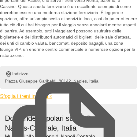
importanti del Paese, che serve i treni verso Roma, Salerno, e
Cassino. Questo snodo ferroviario è un eccellente esempio di come
dovrebbe essere una moderna stazione ferroviaria. È leggero e
spazioso, offre un'ampia scelta di servizi in loco, così da poter ottenere
tutto ciò di cui hai bisogno per il viaggio senza annoiarti mentre aspetti
di partire. Ad esempio, tutti i viaggiatori possono usufruire delle
biglietterie e dei distributori automatici di biglietti, delle sale d'attesa,
dei unti di cambio valuta, bancomat, deposito bagagli, una zona
lounge VIP, un enorme centro commerciale e numerose opzioni per la
ristorazione.
Indirizzo
Piazza Giuseppe Garibaldi, 80142, Naples, Italia
Sfoglia i treni in Italia »
Domande popolari su La Gare de
Naples-Centrale, Italia
Muoversi alla Stazione di Napoli Centrale