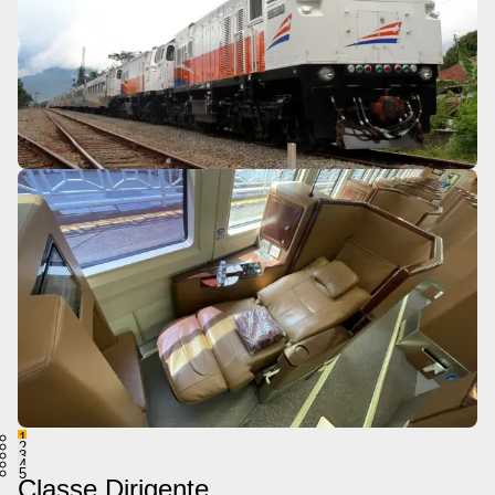
1
2
3
4
5
Classe Dirigente