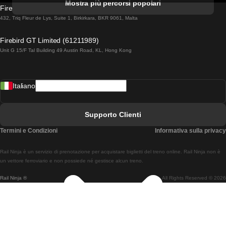
Mostra più percorsi popolari
Firebird GT Limited (OC 1451)
Treni Da Lisbona A Lagos
432, Triq Fleur de Lys, Suite 1, Birkirkara, BKR 9061, Malta
Treni Da Lagos A Lisbona
Firebird GT Limited (61211989)
Unit G 15/F Tal Building 49 Austin Road, KL, Hong Kong
Treni Da Lisbona A Madrid
Treni Da Madrid A Lisbona
Italiano
Treni Da Lisbona A Faro
Treni Da Faro A Lisbona
Supporto Clienti
Treni Da Lisbona A Coimbra
Termini e Condizioni
Informativa sulla privacy
Treni Da Coimbra A Lisbona
Rail Ninja è un servizio di prenotazione per acquistare biglietti del treno online. Rail Ninja non è
Treni Da Lisbon A Braga
un vettore ferroviario e non possiede né gestisce alcun treno.
Rail Ninja ®
All Rights Reserved © 2026
Treni Da Braga A Lisbona
Treni Da Porto A Coimbra
Treni Da Coimbra A Porto