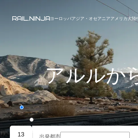
ヨーロッパ
アジア・オセアニア
アメリカ大陸
アルルか
片道
往復旅行
13
出発都市