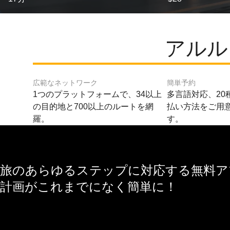
アルル
広範なネットワーク
簡単予約
1つのプラットフォームで、34以上
多言語対応、20
の目的地と700以上のルートを網
払い方法をご用
羅。
す。
旅のあらゆるステップに対応する無料アプ
計画がこれまでになく簡単に！