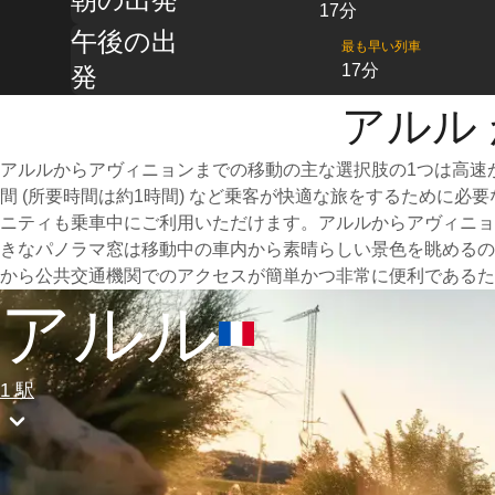
17分
午後の出
最も早い列車
17分
発
アルル
アルルからアヴィニョンまでの移動の主な選択肢の1つは高速
間 (所要時間は約1時間) など乗客が快適な旅をするために
ニティも乗車中にご利用いただけます。アルルからアヴィニョ
きなパノラマ窓は移動中の車内から素晴らしい景色を眺めるの
から公共交通機関でのアクセスが簡単かつ非常に便利であるた
アルル
1 駅