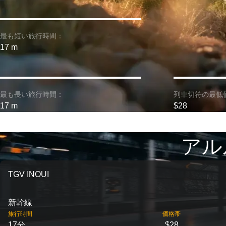
最も短い旅行時間：
17 m
最も長い旅行時間：
列車切符の最低
17 m
$28
アル
TGV INOUI
新幹線
旅行時間
価格帯
17分
$28