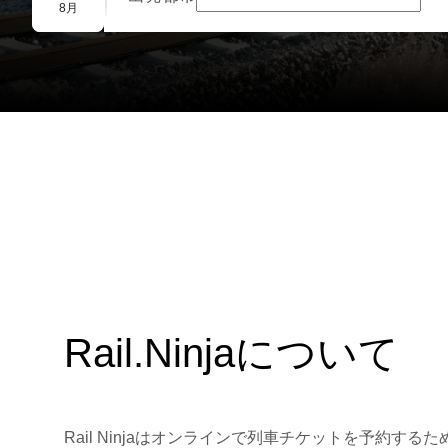
団体予約
8月
Rail.Ninjaについて
Rail Ninjaはオンラインで列車チケットを予