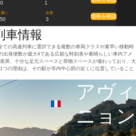
50
1
も遅い
出発
価格を確認
:50
3
列車情報
全ての高速列車に選択できる複数の車両クラスや素早い移動時
日の出発便数が最大4である広範な時刻表や素晴らしい車内アメ
座席、十分な足元スペースと荷物スペースが備わっており、大
1つの理由は、その駅が市内中心部の近くに位置していること
アヴィ
ニョン