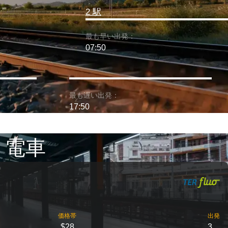
2 駅
最も早い出発：
07:50
最も遅い出発：
17:50
 電車
価格帯
出発
$28
3