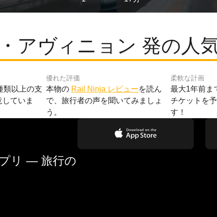
・アヴィニョン 発の人
優れた評価
柔軟な計画
種類以上の支
本物の
Rail Ninja レビュー
を読ん
最大1年前ま
意していま
で、旅行者の声を聞いてみましょ
チケットを
う。
す！
リ — 旅行の