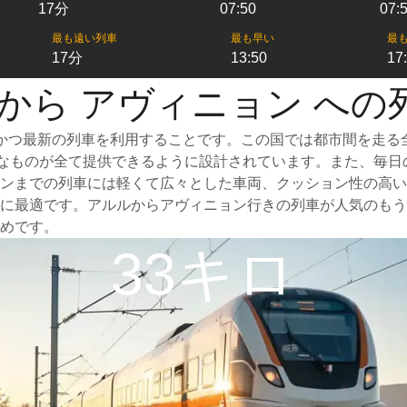
17分
07:50
07:
最も遠い列車
最も早い
最
17分
13:50
17
 から アヴィニョン への
かつ最新の列車を利用することです。この国では都市間を走る
必要なものが全て提供できるように設計されています。また、毎
ンまでの列車には軽くて広々とした車両、クッション性の高い
に最適です。アルルからアヴィニョン行きの列車が人気のもう
めです。
33キロ