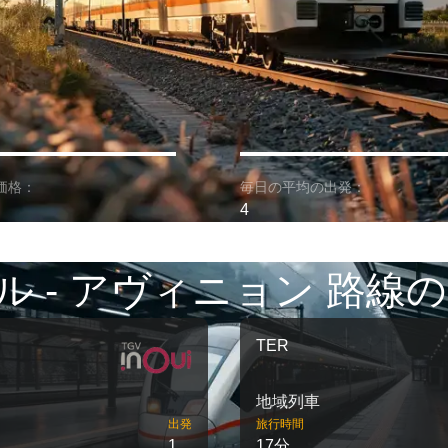
価格：
毎日の平均の出発：
4
ル - アヴィニョン 路線の
TER
地域列車
出発
旅行時間
1
17分