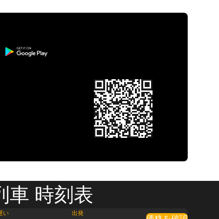
列車 時刻表
遅い
出発
価格を確認