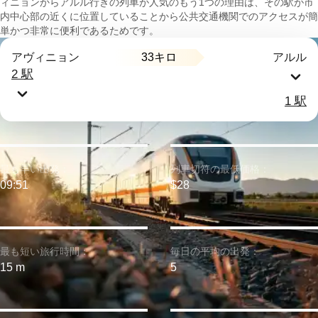
ィニョンからアルル行きの列車が人気のもう1つの理由は、その駅が市
内中心部の近くに位置していることから公共交通機関でのアクセスが簡
単かつ非常に便利であるためです。
33キロ
アヴィニョン
アルル
2 駅
1 駅
最も早い出発：
列車切符の最低価格：
09:51
$28
最も短い旅行時間：
毎日の平均の出発：
15 m
5