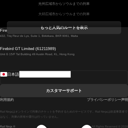
光州広域市からソウルまでの列車
大邱広域市からソウルまでの列車
コークからダブリンまでの列車
もっと人気のルートを表示
Firebird GT Limited (OC 1451)
ダブリンからゴールウェイまでの列車
432, Triq Fleur de Lys, Suite 1, Birkirkara, BKR 9061, Malta
ロンドンからエディンバラまでの列車
Firebird GT Limited (61211989)
Unit G 15/F Tal Building 49 Austin Road, KL, Hong Kong
ローマからナポリまでの列車
リスボンからラゴスまでの列車
日本語
リスボンからコインブラまでの列車
マドリードからマラガまでの列車
カスタマーサポート
マドリードからリスボンまでの列車
利用規約
プライバシーポリシー声明
マドリードからバルセロナまでの列車
Rail Ninjaはオンラインで列車のチケットを予約するためのサービスです。Rail Ninjaは鉄道事業者で
マドリードからセビリアまでの列車
はなく、列車の所有や運行は行っていません。
Rail Ninja ®
All Rights Reserved © 2026
マドリードからアリカンテまでの列車