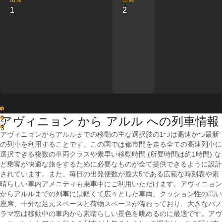
1
2
1
アヴィニョン から アルル への列車情報
2
3
アヴィニョンからアルルまでの移動の主な選択肢の1つは高速かつ最新
の列車を利用することです。この国では都市間を走る全ての高速列車に
選択できる複数の車両クラスや素早い移動時間 (所要時間は約1時間) な
ど乗客が快適な旅をするために必要なものが全て提供できるように設計
されています。また、毎日の出発便数が最大5である広範な時刻表や素
晴らしい車内アメニティも乗車中にご利用いただけます。アヴィニョン
からアルルまでの列車には軽くて広々とした車両、クッション性の高い
座席、十分な足元スペースと荷物スペースが備わっており、大きなパノ
ラマ窓は移動中の車内から素晴らしい景色を眺めるのに最適です。アヴ