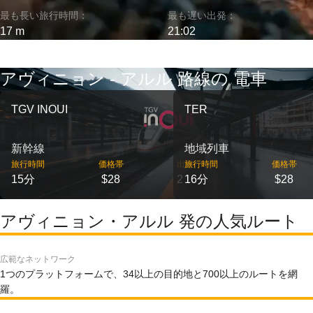
最も長い旅行時間：
最も遅い出発：
17 m
21:02
アヴィニョン - アルル 路線の 電車
TGV INOUI
TER
新幹線
地域列車
旅行時間
価格帯
出発
旅行時間
価格帯
15分
$28
2
16分
$28
アヴィニョン・アルル 発の人気ルート
広範なネットワーク
1つのプラットフォームで、34以上の目的地と700以上のルートを網
羅。