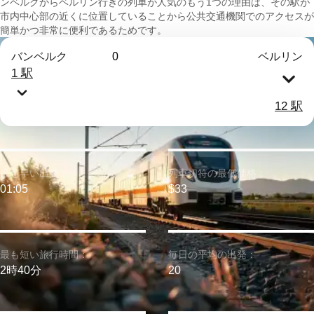
ンベルクからベルリン行きの列車が人気のもう1つの理由は、その駅が
市内中心部の近くに位置していることから公共交通機関でのアクセスが
簡単かつ非常に便利であるためです。
バンベルク
0
ベルリン
1 駅
12 駅
最も早い出発：
列車切符の最低価格：
01:05
$33
最も短い旅行時間：
毎日の平均の出発：
2時40分
20