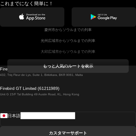
これまでになく簡単に！
慶州市からソウルまでの列車
光州広域市からソウルまでの列車
大邱広域市からソウルまでの列車
コークからダブリンまでの列車
もっと人気のルートを表示
Firebird GT Limited (OC 1451)
ダブリンからゴールウェイまでの列車
432, Triq Fleur de Lys, Suite 1, Birkirkara, BKR 9061, Malta
ロンドンからエディンバラまでの列車
Firebird GT Limited (61211989)
Unit G 15/F Tal Building 49 Austin Road, KL, Hong Kong
ローマからナポリまでの列車
リスボンからラゴスまでの列車
日本語
リスボンからコインブラまでの列車
マドリードからマラガまでの列車
カスタマーサポート