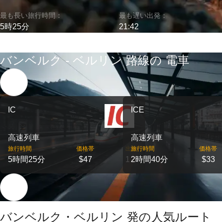
最も長い旅行時間：
最も遅い出発：
5時25分
21:42
バンベルク - ベルリン 路線の 電車
IC
ICE
高速列車
高速列車
旅行時間
価格帯
出発
旅行時間
価格帯
5時間25分
$47
1
2時間40分
$33
バンベルク・ベルリン 発の人気ルート