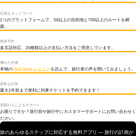
広範なネットワーク
1つのプラットフォームで、34以上の目的地と700以上のルートを網
羅。
簡単予約
多言語対応、20種類以上の支払い方法をご用意しています。
優れた評価
本物の
Rail Ninja レビュー
を読んで、旅行者の声を聞いてみましょう。
柔軟な計画
最大1年前まで便利に列車チケットを予約できます！
実際の人によるサポート
お困りですか？旅行前や旅行中にカスタマーサポートにお問い合わせく
ださい。
旅のあらゆるステップに対応する無料アプリ — 旅行の計画が