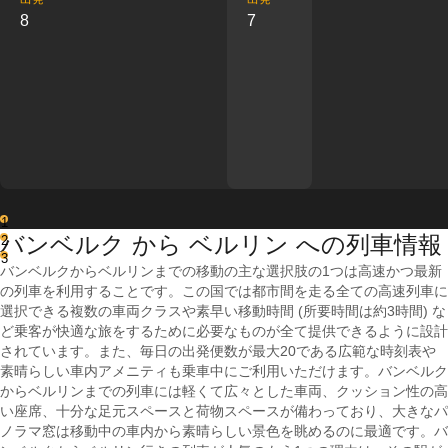
8
7
1
バンベルク から ベルリン への列車情報
2
3
バンベルクからベルリンまでの移動の主な選択肢の1つは高速かつ最新
の列車を利用することです。この国では都市間を走る全ての高速列車に
選択できる複数の車両クラスや素早い移動時間 (所要時間は約3時間) な
ど乗客が快適な旅をするために必要なものが全て提供できるように設計
されています。また、毎日の出発便数が最大20である広範な時刻表や
素晴らしい車内アメニティも乗車中にご利用いただけます。バンベルク
からベルリンまでの列車には軽くて広々とした車両、クッション性の高
い座席、十分な足元スペースと荷物スペースが備わっており、大きなパ
ノラマ窓は移動中の車内から素晴らしい景色を眺めるのに最適です。バ