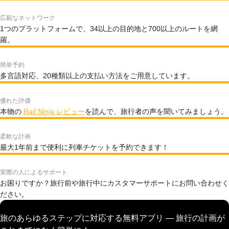
広範なネットワーク
1つのプラットフォームで、34以上の目的地と700以上のルートを網
羅。
簡単予約
多言語対応、20種類以上の支払い方法をご用意しています。
優れた評価
本物の
Rail Ninja レビュー
を読んで、旅行者の声を聞いてみましょう。
柔軟な計画
最大1年前まで便利に列車チケットを予約できます！
実際の人によるサポート
お困りですか？旅行前や旅行中にカスタマーサポートにお問い合わせく
ださい。
旅のあらゆるステップに対応する無料アプリ — 旅行の計画が