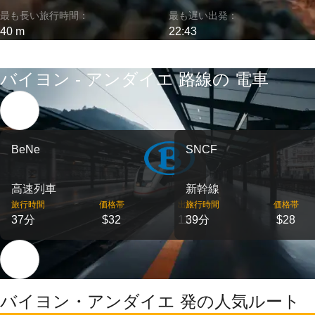
最も長い旅行時間：
最も遅い出発：
40 m
22:43
バイヨン - アンダイエ 路線の 電車
BeNe
SNCF
高速列車
新幹線
旅行時間
価格帯
出発
旅行時間
価格帯
37分
$32
11
39分
$28
バイヨン・アンダイエ 発の人気ルート