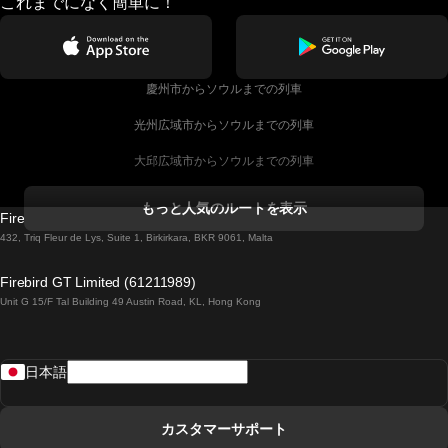
これまでになく簡単に！
慶州市からソウルまでの列車
光州広域市からソウルまでの列車
大邱広域市からソウルまでの列車
コークからダブリンまでの列車
もっと人気のルートを表示
Firebird GT Limited (OC 1451)
ダブリンからゴールウェイまでの列車
432, Triq Fleur de Lys, Suite 1, Birkirkara, BKR 9061, Malta
ロンドンからエディンバラまでの列車
Firebird GT Limited (61211989)
Unit G 15/F Tal Building 49 Austin Road, KL, Hong Kong
ローマからナポリまでの列車
リスボンからラゴスまでの列車
日本語
リスボンからコインブラまでの列車
マドリードからマラガまでの列車
カスタマーサポート