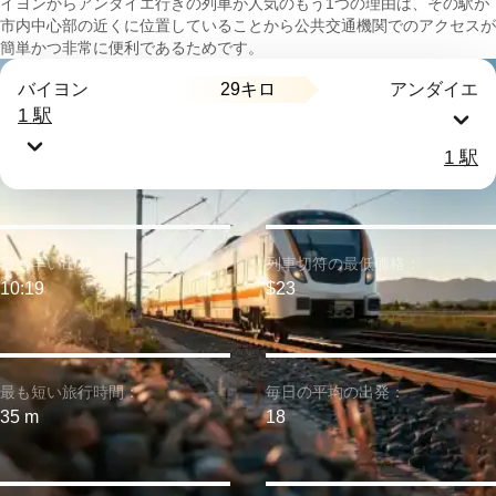
イヨンからアンダイエ行きの列車が人気のもう1つの理由は、その駅が
市内中心部の近くに位置していることから公共交通機関でのアクセスが
簡単かつ非常に便利であるためです。
29キロ
バイヨン
アンダイエ
1 駅
1 駅
最も早い出発：
列車切符の最低価格：
10:19
$23
最も短い旅行時間：
毎日の平均の出発：
35 m
18