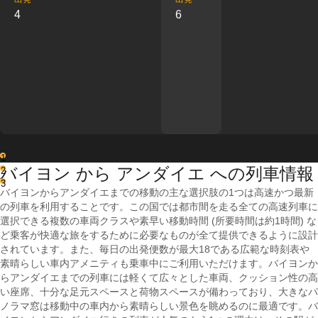
4
6
1
バイヨン から アンダイエ への列車情報
2
3
バイヨンからアンダイエまでの移動の主な選択肢の1つは高速かつ最新
の列車を利用することです。この国では都市間を走る全ての高速列車に
選択できる複数の車両クラスや素早い移動時間 (所要時間は約1時間) な
ど乗客が快適な旅をするために必要なものが全て提供できるように設計
されています。また、毎日の出発便数が最大18である広範な時刻表や
素晴らしい車内アメニティも乗車中にご利用いただけます。バイヨンか
らアンダイエまでの列車には軽くて広々とした車両、クッション性の高
い座席、十分な足元スペースと荷物スペースが備わっており、大きなパ
ノラマ窓は移動中の車内から素晴らしい景色を眺めるのに最適です。バ