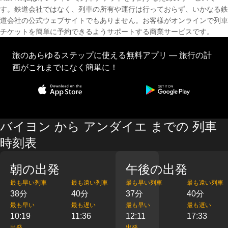
す。鉄道会社ではなく、列車の所有や運行は行っておらず、いかなる鉄
道会社の公式ウェブサイトでもありません。お客様がオンラインで列車
チケットを簡単に予約できるようサポートする商業サービスです。
旅のあらゆるステップに使える無料アプリ — 旅行の計
画がこれまでになく簡単に！
バイヨン から アンダイエ までの 列車
時刻表
朝の出発
午後の出発
最も早い列車
最も遠い列車
最も早い列車
最も遠い列車
38分
40分
37分
40分
最も早い
最も遅い
最も早い
最も遅い
10:19
11:36
12:11
17:33
出発
出発