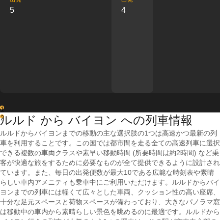
5
4
1
ルルド から バイヨン への列車情報
2
ルルドからバイヨンまでの移動の主な選択肢の1つは高速かつ最新の列
車を利用することです。この国では都市間を走る全ての高速列車に選択
できる複数の車両クラスや素早い移動時間 (所要時間は約2時間) など乗
客が快適な旅をするために必要なものが全て提供できるように設計され
ています。また、毎日の出発便数が最大10である広範な時刻表や素晴
らしい車内アメニティも乗車中にご利用いただけます。ルルドからバイ
ヨンまでの列車には軽くて広々とした車両、クッション性の高い座席、
十分な足元スペースと荷物スペースが備わっており、大きなパノラマ窓
は移動中の車内から素晴らしい景色を眺めるのに最適です。ルルドから