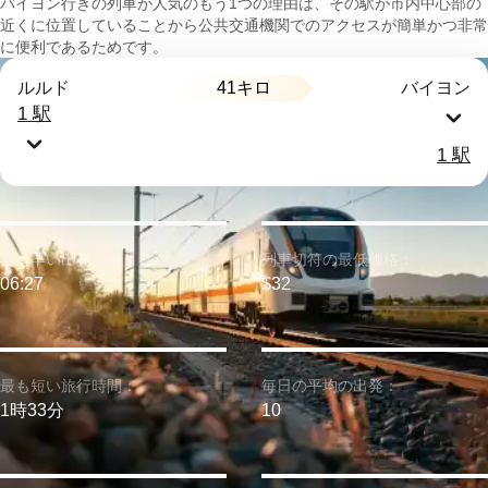
バイヨン行きの列車が人気のもう1つの理由は、その駅が市内中心部の
近くに位置していることから公共交通機関でのアクセスが簡単かつ非常
に便利であるためです。
41キロ
ルルド
バイヨン
1 駅
1 駅
最も早い出発：
列車切符の最低価格：
06:27
$32
最も短い旅行時間：
毎日の平均の出発：
1時33分
10