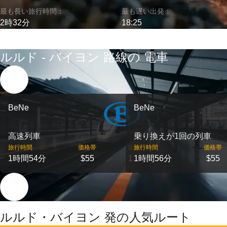
最も長い旅行時間：
最も遅い出発：
2時32分
18:25
ルルド - バイヨン 路線の 電車
BeNe
BeNe
高速列車
乗り換えが1回の列車
旅行時間
価格帯
出発
旅行時間
価格帯
1時間54分
$55
1
1時間56分
$55
ルルド・バイヨン 発の人気ルート