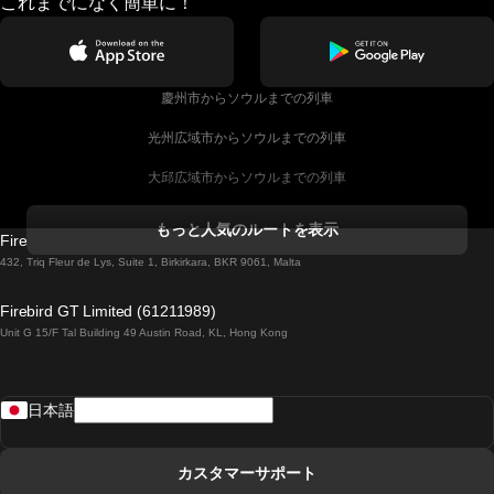
これまでになく簡単に！
慶州市からソウルまでの列車
光州広域市からソウルまでの列車
大邱広域市からソウルまでの列車
コークからダブリンまでの列車
もっと人気のルートを表示
Firebird GT Limited (OC 1451)
ダブリンからゴールウェイまでの列車
432, Triq Fleur de Lys, Suite 1, Birkirkara, BKR 9061, Malta
ロンドンからエディンバラまでの列車
Firebird GT Limited (61211989)
Unit G 15/F Tal Building 49 Austin Road, KL, Hong Kong
ローマからナポリまでの列車
リスボンからラゴスまでの列車
日本語
リスボンからコインブラまでの列車
マドリードからマラガまでの列車
カスタマーサポート