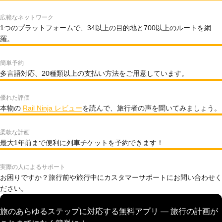
広範なネットワーク
1つのプラットフォームで、34以上の目的地と700以上のルートを網
羅。
簡単予約
多言語対応、20種類以上の支払い方法をご用意しています。
優れた評価
本物の
Rail Ninja レビュー
を読んで、旅行者の声を聞いてみましょう。
柔軟な計画
最大1年前まで便利に列車チケットを予約できます！
実際の人によるサポート
お困りですか？旅行前や旅行中にカスタマーサポートにお問い合わせく
ださい。
旅のあらゆるステップに対応する無料アプリ — 旅行の計画が