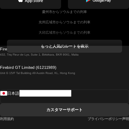
慶州市からソウルまでの列車
光州広域市からソウルまでの列車
大邱広域市からソウルまでの列車
コークからダブリンまでの列車
もっと人気のルートを表示
Firebird GT Limited (OC 1451)
ダブリンからゴールウェイまでの列車
432, Triq Fleur de Lys, Suite 1, Birkirkara, BKR 9061, Malta
ロンドンからエディンバラまでの列車
Firebird GT Limited (61211989)
Unit G 15/F Tal Building 49 Austin Road, KL, Hong Kong
ローマからナポリまでの列車
リスボンからラゴスまでの列車
日本語
リスボンからコインブラまでの列車
マドリードからマラガまでの列車
カスタマーサポート
マドリードからリスボンまでの列車
利用規約
プライバシーポリシー声明
マドリードからバルセロナまでの列車