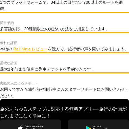
1つのプラットフォームで、34以上の目的地と700以上のルートを網
羅。
簡単予約
多言語対応、20種類以上の支払い方法をご用意しています。
優れた評価
本物の
Rail Ninja レビュー
を読んで、旅行者の声を聞いてみましょう。
柔軟な計画
最大1年前まで便利に列車チケットを予約できます！
実際の人によるサポート
お困りですか？旅行前や旅行中にカスタマーサポートにお問い合わせく
ださい。
旅のあらゆるステップに対応する無料アプリ — 旅行の計画が
これまでになく簡単に！