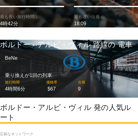
最も長い旅行時間：
最も遅い出発：
4時42分
18:09
ボルドー - アルビ・ヴィル 路線の 電車
BeNe
乗り換えが1回の列車
旅行時間
価格帯
出発
4時間6分
$67
9
ボルドー・アルビ・ヴィル 発の人気ル
ート
広範なネットワーク