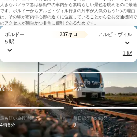
大きなパノラマ窓は移動中の車内から素晴らしい景色を眺めるのに最適
です。ボルドーからアルビ・ヴィル行きの列車が人気のもう1つの理由
は、その駅が市内中心部の近くに位置していることから公共交通機関で
のアクセスが簡単かつ非常に便利であるためです。
237キロ
ボルドー
アルビ・ヴィル
5 駅
1 駅
最も早い出発：
列車切符の最低価格：
06:10
$67
最も短い旅行時間：
毎日の平均の出発：
4時6分
9