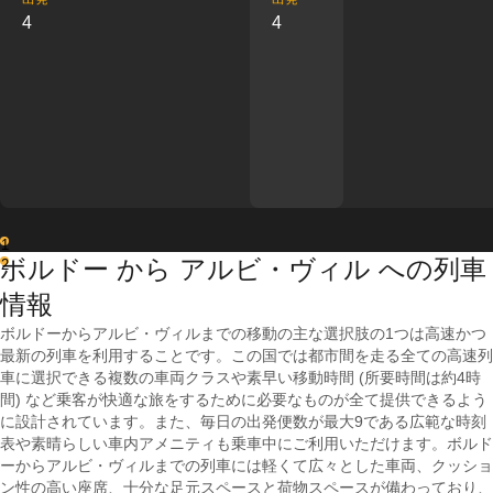
4
4
1
ボルドー から アルビ・ヴィル への列車
2
情報
ボルドーからアルビ・ヴィルまでの移動の主な選択肢の1つは高速かつ
最新の列車を利用することです。この国では都市間を走る全ての高速列
車に選択できる複数の車両クラスや素早い移動時間 (所要時間は約4時
間) など乗客が快適な旅をするために必要なものが全て提供できるよう
に設計されています。また、毎日の出発便数が最大9である広範な時刻
表や素晴らしい車内アメニティも乗車中にご利用いただけます。ボルド
ーからアルビ・ヴィルまでの列車には軽くて広々とした車両、クッショ
ン性の高い座席、十分な足元スペースと荷物スペースが備わっており、