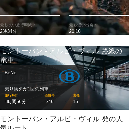
最も長い旅行時間：
最も遅い出発：
2時34分
20:10
モントーバン - アルビ・ヴィル 路線の
電車
BeNe
乗り換えが1回の列車
旅行時間
価格帯
出発
1時間56分
$46
15
モントーバン・アルビ・ヴィル 発の人
気ルート