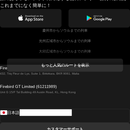
これまでになく簡単に！
慶州市からソウルまでの列車
光州広域市からソウルまでの列車
大邱広域市からソウルまでの列車
コークからダブリンまでの列車
もっと人気のルートを表示
Firebird GT Limited (OC 1451)
ダブリンからゴールウェイまでの列車
432, Triq Fleur de Lys, Suite 1, Birkirkara, BKR 9061, Malta
ロンドンからエディンバラまでの列車
Firebird GT Limited (61211989)
Unit G 15/F Tal Building 49 Austin Road, KL, Hong Kong
ローマからナポリまでの列車
リスボンからラゴスまでの列車
日本語
リスボンからコインブラまでの列車
マドリードからマラガまでの列車
カスタマーサポート