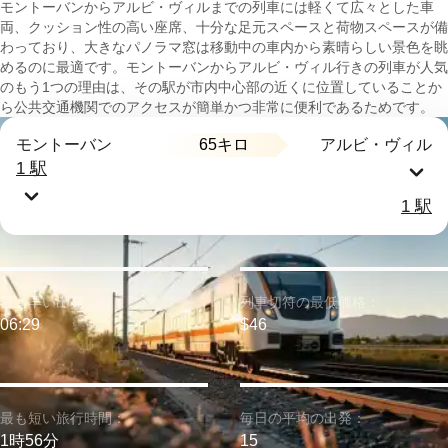
モントーバンからアルビ・ヴィルまでの列車には軽くて広々とした車
両、クッション性の高い座席、十分な足元スペースと荷物スペースが備
わっており、大きなパノラマ窓は移動中の車内から素晴らしい景色を眺
めるのに最適です。モントーバンからアルビ・ヴィル行きの列車が人気
のもう1つの理由は、その駅が市内中心部の近くに位置していることか
ら公共交通機関でのアクセスが簡単かつ非常に便利であるためです。
65キロ
モントーバン
アルビ・ヴィル
1 駅
1 駅
最も早い出発：
列車切符の最低価格：
06:29
$46
最も短い旅行時間：
毎日の平均の出発：
1時56分
15