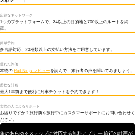
広範なネットワーク
1つのプラットフォームで、34以上の目的地と700以上のルートを網
羅。
簡単予約
多言語対応、20種類以上の支払い方法をご用意しています。
優れた評価
本物の
Rail Ninja レビュー
を読んで、旅行者の声を聞いてみましょう。
柔軟な計画
最大1年前まで便利に列車チケットを予約できます！
実際の人によるサポート
お困りですか？旅行前や旅行中にカスタマーサポートにお問い合わせく
ださい。
旅のあらゆるステップに対応する無料アプリ — 旅行の計画が