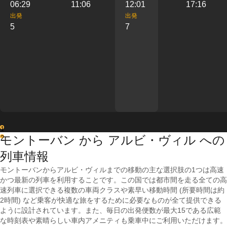
06:29
11:06
12:01
17:16
出発
出発
5
7
1
モントーバン から アルビ・ヴィル への
2
列車情報
モントーバンからアルビ・ヴィルまでの移動の主な選択肢の1つは高速
かつ最新の列車を利用することです。この国では都市間を走る全ての高
速列車に選択できる複数の車両クラスや素早い移動時間 (所要時間は約
2時間) など乗客が快適な旅をするために必要なものが全て提供できる
ように設計されています。また、毎日の出発便数が最大15である広範
な時刻表や素晴らしい車内アメニティも乗車中にご利用いただけます。