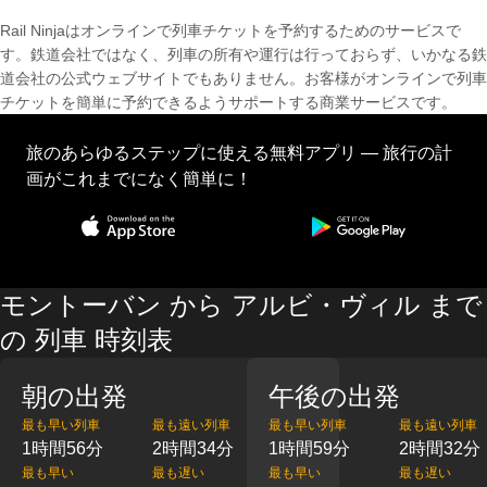
Rail Ninjaはオンラインで列車チケットを予約するためのサービスで
す。鉄道会社ではなく、列車の所有や運行は行っておらず、いかなる鉄
道会社の公式ウェブサイトでもありません。お客様がオンラインで列車
チケットを簡単に予約できるようサポートする商業サービスです。
旅のあらゆるステップに使える無料アプリ — 旅行の計
画がこれまでになく簡単に！
モントーバン から アルビ・ヴィル まで
の 列車 時刻表
朝の出発
午後の出発
最も早い列車
最も遠い列車
最も早い列車
最も遠い列車
1時間56分
2時間34分
1時間59分
2時間32分
最も早い
最も遅い
最も早い
最も遅い