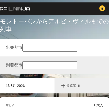
モントーバンからアルビ・ヴィルまでの
列車
出発都市
到着都市
13 8月 2026
復路追加
1
大人
旅行者