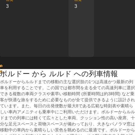
3
3
1
ボルドー から ルルド への列車情報
2
ボルドーからルルドまでの移動の主な選択肢の1つは高速かつ最新の列
車を利用することです。この国では都市間を走る全ての高速列車に選択
できる複数の車両クラスや素早い移動時間 (所要時間は約3時間) など乗
客が快適な旅をするために必要なものが全て提供できるように設計され
ています。また、毎日の出発便数が最大8である広範な時刻表や素晴ら
しい車内アメニティも乗車中にご利用いただけます。ボルドーからルル
ドまでの列車には軽くて広々とした車両、クッション性の高い座席、十
分な足元スペースと荷物スペースが備わっており、大きなパノラマ窓は
移動中の車内から素晴らしい景色を眺めるのに最適です。ボルドーから