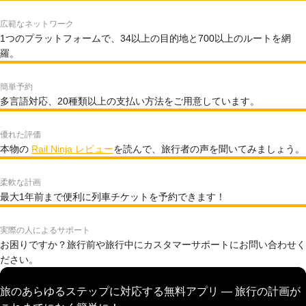
広範なネットワーク
1つのプラットフォームで、34以上の目的地と700以上のルートを網
羅。
簡単予約
多言語対応、20種類以上の支払い方法をご用意しています。
優れた評価
本物の
Rail Ninja レビュー
を読んで、旅行者の声を聞いてみましょう。
柔軟な計画
最大1年前まで便利に列車チケットを予約できます！
実際の人によるサポート
お困りですか？旅行前や旅行中にカスタマーサポートにお問い合わせく
ださい。
旅のあらゆるステップに対応する無料アプリ — 旅行の計画が