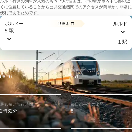
ルルド行きの列車が人気のもう1つの理由は、その駅が市内中心部の近
くに位置していることから公共交通機関でのアクセスが簡単かつ非常に
便利であるためです。
198キロ
ボルドー
ルルド
5 駅
1 駅
最も早い出発：
列車切符の最低価格：
06:10
$51
最も短い旅行時間：
毎日の平均の出発：
2時32分
8