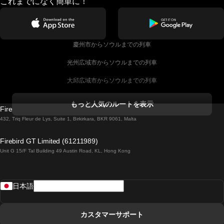
これまでになく簡単に！
慶州市からソウルまでの列車
光州広域市からソウルまでの列車
大邱広域市からソウルまでの列車
コークからダブリンまでの列車
もっと人気のルートを表示
Firebird GT Limited (OC 1451)
ダブリンからゴールウェイまでの列車
432, Triq Fleur de Lys, Suite 1, Birkirkara, BKR 9061, Malta
ロンドンからエディンバラまでの列車
Firebird GT Limited (61211989)
Unit G 15/F Tal Building 49 Austin Road, KL, Hong Kong
ローマからナポリまでの列車
リスボンからラゴスまでの列車
日本語
リスボンからコインブラまでの列車
マドリードからマラガまでの列車
カスタマーサポート