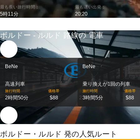
最も長い旅行時間：
最も遅い出発：
5時11分
20:20
ボルドー - ルルド 路線の 電車
BeNe
BeNe
高速列車
乗り換えが1回の列車
旅行時間
価格帯
出発
旅行時間
価格帯
2時間50分
$88
2
3時間5分
$88
ボルドー・ルルド 発の人気ルート