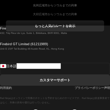
光州広域市からソウルまでの列車
大邱広域市からソウルまでの列車
コークからダブリンまでの列車
もっと人気のルートを表示
Firebird GT Limited (OC 1451)
ダブリンからゴールウェイまでの列車
432, Triq Fleur de Lys, Suite 1, Birkirkara, BKR 9061, Malta
ロンドンからエディンバラまでの列車
Firebird GT Limited (61211989)
Unit G 15/F Tal Building 49 Austin Road, KL, Hong Kong
ローマからナポリまでの列車
リスボンからラゴスまでの列車
日本語
リスボンからコインブラまでの列車
マドリードからマラガまでの列車
カスタマーサポート
マドリードからリスボンまでの列車
利用規約
プライバシーポリシー声明
マドリードからバルセロナまでの列車
Rail Ninjaはオンラインで列車のチケットを予約するためのサービスです。Rail Ninjaは鉄道事業者で
マドリードからセビリアまでの列車
はなく、列車の所有や運行は行っていません。