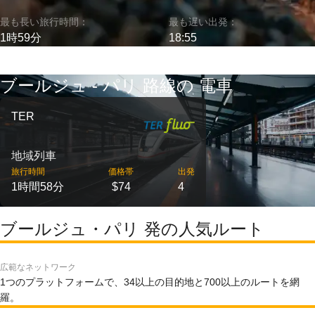
最も長い旅行時間：
最も遅い出発：
1時59分
18:55
ブールジュ - パリ 路線の 電車
TER
地域列車
旅行時間
価格帯
出発
1時間58分
$74
4
ブールジュ・パリ 発の人気ルート
広範なネットワーク
1つのプラットフォームで、34以上の目的地と700以上のルートを網
羅。