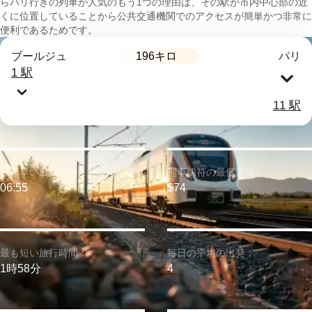
らパリ行きの列車が人気のもう1つの理由は、その駅が市内中心部の近
くに位置していることから公共交通機関でのアクセスが簡単かつ非常に
便利であるためです。
196キロ
ブールジュ
パリ
1 駅
11 駅
最も早い出発：
列車切符の最低価格：
06:55
$74
最も短い旅行時間：
毎日の平均の出発：
1時58分
4