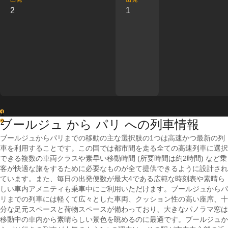
2
1
1
ブールジュ から パリ への列車情報
2
ブールジュからパリまでの移動の主な選択肢の1つは高速かつ最新の列
車を利用することです。この国では都市間を走る全ての高速列車に選択
できる複数の車両クラスや素早い移動時間 (所要時間は約2時間) など乗
客が快適な旅をするために必要なものが全て提供できるように設計され
ています。また、毎日の出発便数が最大4である広範な時刻表や素晴ら
しい車内アメニティも乗車中にご利用いただけます。ブールジュからパ
リまでの列車には軽くて広々とした車両、クッション性の高い座席、十
分な足元スペースと荷物スペースが備わっており、大きなパノラマ窓は
移動中の車内から素晴らしい景色を眺めるのに最適です。ブールジュか