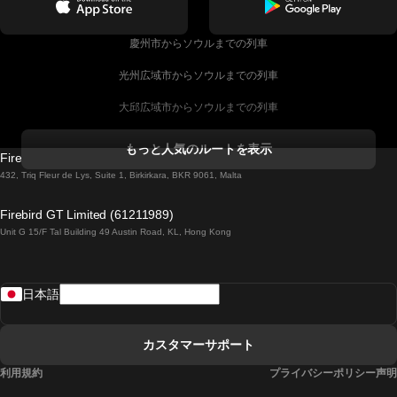
慶州市からソウルまでの列車
光州広域市からソウルまでの列車
大邱広域市からソウルまでの列車
コークからダブリンまでの列車
もっと人気のルートを表示
Firebird GT Limited (OC 1451)
ダブリンからゴールウェイまでの列車
432, Triq Fleur de Lys, Suite 1, Birkirkara, BKR 9061, Malta
ロンドンからエディンバラまでの列車
Firebird GT Limited (61211989)
Unit G 15/F Tal Building 49 Austin Road, KL, Hong Kong
ローマからナポリまでの列車
リスボンからラゴスまでの列車
日本語
リスボンからコインブラまでの列車
マドリードからマラガまでの列車
カスタマーサポート
マドリードからリスボンまでの列車
利用規約
プライバシーポリシー声明
マドリードからバルセロナまでの列車