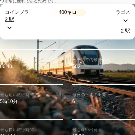
つ非常に便利であるためです。
400キロ
コインブラ
ラゴス
2 駅
2 駅
最も早い出発：
列車切符の最低価格：
06:43
$82
最も短い旅行時間：
毎日の平均の出発：
5時10分
6
最も長い旅行時間：
最も遅い出発：