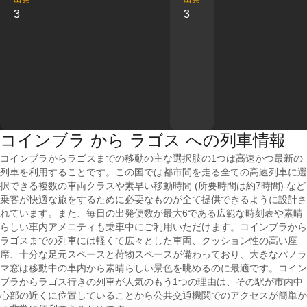
3
3
コインブラ から ラゴス への列車情報
コインブラからラゴスまでの移動の主な選択肢の1つは高速かつ最新の
列車を利用することです。この国では都市間を走る全ての高速列車に選
択できる複数の車両クラスや素早い移動時間 (所要時間は約7時間) など
乗客が快適な旅をするために必要なものが全て提供できるように設計さ
れています。また、毎日の出発便数が最大6である広範な時刻表や素晴
らしい車内アメニティも乗車中にご利用いただけます。コインブラから
ラゴスまでの列車には軽くて広々とした車両、クッション性の高い座
席、十分な足元スペースと荷物スペースが備わっており、大きなパノラ
マ窓は移動中の車内から素晴らしい景色を眺めるのに最適です。コイン
ブラからラゴス行きの列車が人気のもう1つの理由は、その駅が市内中
心部の近くに位置していることから公共交通機関でのアクセスが簡単か