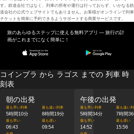
す。鉄道会社ではなく、列車の所有や運行は行っておらず、いかなる鉄
道会社の公式ウェブサイトでもありません。お客様がオンラインで列車
チケットを簡単に予約できるようサポートする商業サービスです。
旅のあらゆるステップに使える無料アプリ — 旅行の計
画がこれまでになく簡単に！
コインブラ から ラゴス までの 列車 時
刻表
朝の出発
午後の出発
最も早い列車
最も遠い列車
最も早い列車
最も遠い列
5時間10分
8時間19分
5時間34分
7時間3
最も早い
最も遅い
最も早い
最も遅い
06:43
09:54
14:52
15:56
出発
出発