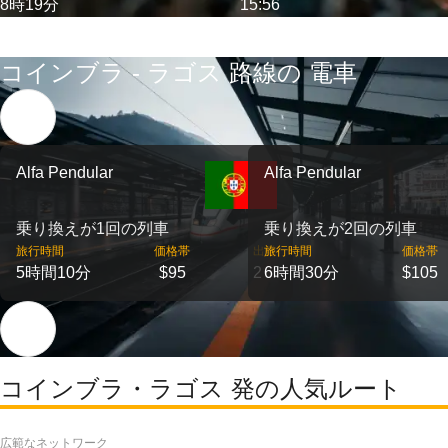
8時19分
15:56
コインブラ - ラゴス 路線の 電車
Alfa Pendular
Alfa Pendular
乗り換えが1回の列車
乗り換えが2回の列車
旅行時間
価格帯
出発
旅行時間
価格帯
5時間10分
$95
2
6時間30分
$105
コインブラ・ラゴス 発の人気ルート
広範なネットワーク