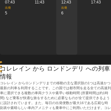
07:43
11:43
12:43
17:43
出発
出発
5
6
1
コレレイン から ロンドンデリ への列車
2
3
情報
コレレイン からロンドンデリまでの移動の主な選択肢の1つは高速かつ
最新の列車を利用することです。この国では都市間を走る全ての高速列
車に選択できる複数の車両クラスや素早い移動時間 (所要時間は約1時
間) など乗客が快適な旅をするために必要なものが全て提供できるよう
に設計されています。また、毎日の出発便数が最大16である広範な時
刻表や素晴らしい車内アメニティも乗車中にご利用いただけます。コレ