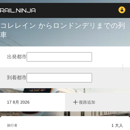
コレレイン からロンドンデリまでの列
車
出発都市
到着都市
17 8月 2026
復路追加
1
大人
旅行者