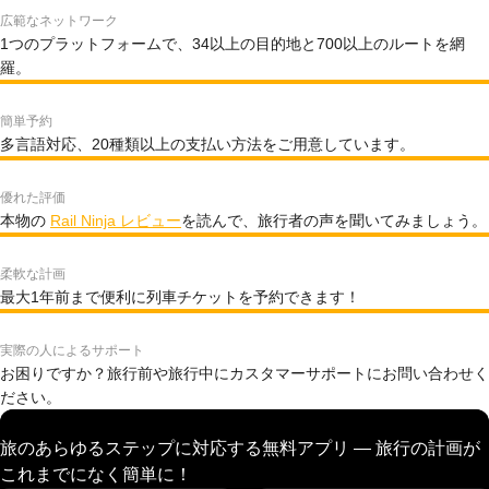
広範なネットワーク
1つのプラットフォームで、34以上の目的地と700以上のルートを網
羅。
簡単予約
多言語対応、20種類以上の支払い方法をご用意しています。
優れた評価
本物の
Rail Ninja レビュー
を読んで、旅行者の声を聞いてみましょう。
柔軟な計画
最大1年前まで便利に列車チケットを予約できます！
実際の人によるサポート
お困りですか？旅行前や旅行中にカスタマーサポートにお問い合わせく
ださい。
旅のあらゆるステップに対応する無料アプリ — 旅行の計画が
これまでになく簡単に！