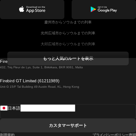
慶州市からソウルまでの列車
光州広域市からソウルまでの列車
大邱広域市からソウルまでの列車
コークからダブリンまでの列車
もっと人気のルートを表示
Firebird GT Limited (OC 1451)
ダブリンからゴールウェイまでの列車
432, Triq Fleur de Lys, Suite 1, Birkirkara, BKR 9061, Malta
ロンドンからエディンバラまでの列車
Firebird GT Limited (61211989)
Unit G 15/F Tal Building 49 Austin Road, KL, Hong Kong
ローマからナポリまでの列車
リスボンからラゴスまでの列車
日本語
リスボンからコインブラまでの列車
マドリードからマラガまでの列車
カスタマーサポート
マドリードからリスボンまでの列車
利用規約
プライバシーポリシー声明