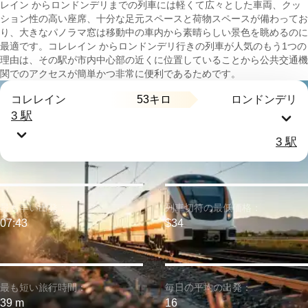
レイン からロンドンデリまでの列車には軽くて広々とした車両、クッ
ション性の高い座席、十分な足元スペースと荷物スペースが備わってお
り、大きなパノラマ窓は移動中の車内から素晴らしい景色を眺めるのに
最適です。コレレイン からロンドンデリ行きの列車が人気のもう1つの
理由は、その駅が市内中心部の近くに位置していることから公共交通機
関でのアクセスが簡単かつ非常に便利であるためです。
53キロ
コレレイン
ロンドンデリ
3 駅
3 駅
最も早い出発：
列車切符の最低価格：
07:43
$34
最も短い旅行時間：
毎日の平均の出発：
39 m
16