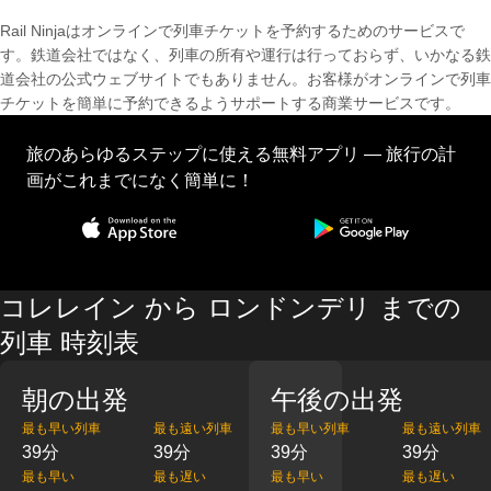
Rail Ninjaはオンラインで列車チケットを予約するためのサービスで
す。鉄道会社ではなく、列車の所有や運行は行っておらず、いかなる鉄
道会社の公式ウェブサイトでもありません。お客様がオンラインで列車
チケットを簡単に予約できるようサポートする商業サービスです。
旅のあらゆるステップに使える無料アプリ — 旅行の計
画がこれまでになく簡単に！
コレレイン から ロンドンデリ までの
列車 時刻表
朝の出発
午後の出発
最も早い列車
最も遠い列車
最も早い列車
最も遠い列車
39分
39分
39分
39分
最も早い
最も遅い
最も早い
最も遅い