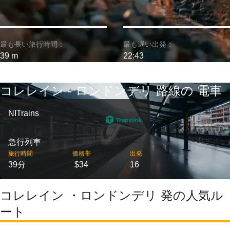
最も長い旅行時間：
最も遅い出発：
39 m
22:43
コレレイン - ロンドンデリ 路線の 電車
NITrains
急行列車
旅行時間
価格帯
出発
39分
$34
16
コレレイン ・ロンドンデリ 発の人気ル
ート