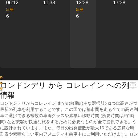
06:12
11:38
12:38
17:38
出発
出発
6
6
1
ロンドンデリ から コレレイン への列車
2
3
情報
ロンドンデリからコレレイン までの移動の主な選択肢の1つは高速かつ
最新の列車を利用することです。この国では都市間を走る全ての高速列
車に選択できる複数の車両クラスや素早い移動時間 (所要時間は約1時
間) など乗客が快適な旅をするために必要なものが全て提供できるよう
に設計されています。また、毎日の出発便数が最大16である広範な時
刻表や素晴らしい車内アメニティも乗車中にご利用いただけます。ロン