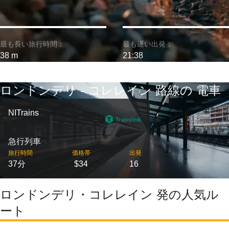
最も長い旅行時間：
最も遅い出発：
38 m
21:38
ロンドンデリ - コレレイン 路線の 電車
NITrains
急行列車
旅行時間
価格帯
出発
37分
$34
16
ロンドンデリ・コレレイン 発の人気ル
ート