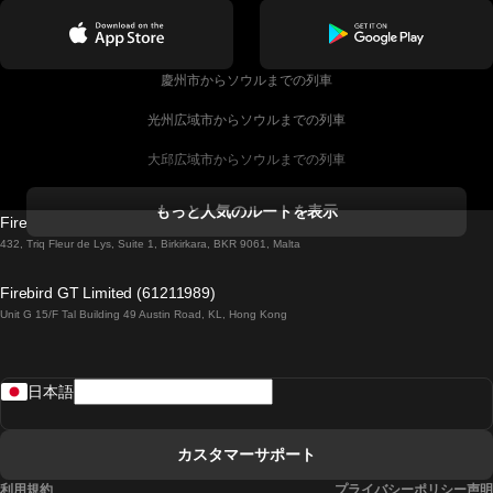
慶州市からソウルまでの列車
光州広域市からソウルまでの列車
大邱広域市からソウルまでの列車
コークからダブリンまでの列車
もっと人気のルートを表示
Firebird GT Limited (OC 1451)
ダブリンからゴールウェイまでの列車
432, Triq Fleur de Lys, Suite 1, Birkirkara, BKR 9061, Malta
ロンドンからエディンバラまでの列車
Firebird GT Limited (61211989)
Unit G 15/F Tal Building 49 Austin Road, KL, Hong Kong
ローマからナポリまでの列車
リスボンからラゴスまでの列車
日本語
リスボンからコインブラまでの列車
マドリードからマラガまでの列車
カスタマーサポート
マドリードからリスボンまでの列車
利用規約
プライバシーポリシー声明