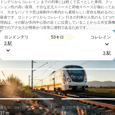
ドンデリからコレレイン までの列車には軽くて広々とした車両、クッ
ション性の高い座席、十分な足元スペースと荷物スペースが備わってお
り、大きなパノラマ窓は移動中の車内から素晴らしい景色を眺めるのに
最適です。ロンドンデリからコレレイン 行きの列車が人気のもう1つの
理由は、その駅が市内中心部の近くに位置していることから公共交通機
関でのアクセスが簡単かつ非常に便利であるためです。
53キロ
ロンドンデリ
コレレイン
3 駅
3 駅
最も早い出発：
列車切符の最低価格：
06:12
$34
最も短い旅行時間：
毎日の平均の出発：
37 m
16