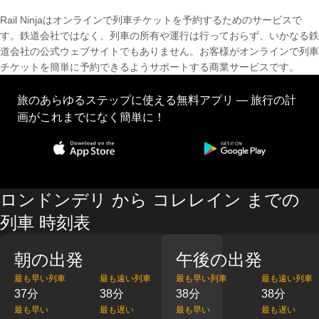
Rail Ninjaはオンラインで列車チケットを予約するためのサービスで
す。鉄道会社ではなく、列車の所有や運行は行っておらず、いかなる鉄
道会社の公式ウェブサイトでもありません。お客様がオンラインで列車
チケットを簡単に予約できるようサポートする商業サービスです。
旅のあらゆるステップに使える無料アプリ — 旅行の計
画がこれまでになく簡単に！
ロンドンデリ から コレレイン までの
列車 時刻表
朝の出発
午後の出発
最も早い列車
最も遠い列車
最も早い列車
最も遠い列車
37分
38分
38分
38分
最も早い
最も遅い
最も早い
最も遅い