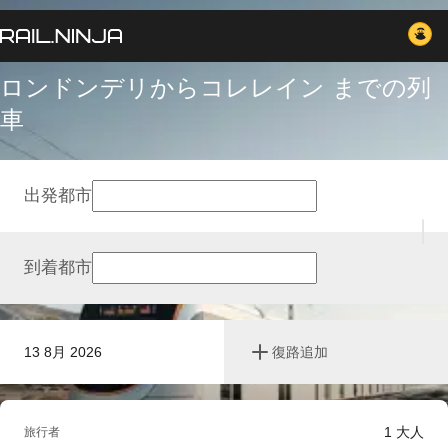
ロンドンデリからコレレイン までの列
車
出発都市
到着都市
13 8月 2026
復路追加
1
大人
旅行者