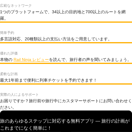
広範なネットワーク
1つのプラットフォームで、34以上の目的地と700以上のルートを網
羅。
簡単予約
多言語対応、20種類以上の支払い方法をご用意しています。
優れた評価
本物の
Rail Ninja レビュー
を読んで、旅行者の声を聞いてみましょう。
柔軟な計画
最大1年前まで便利に列車チケットを予約できます！
実際の人によるサポート
お困りですか？旅行前や旅行中にカスタマーサポートにお問い合わせく
ださい。
旅のあらゆるステップに対応する無料アプリ — 旅行の計画が
これまでになく簡単に！