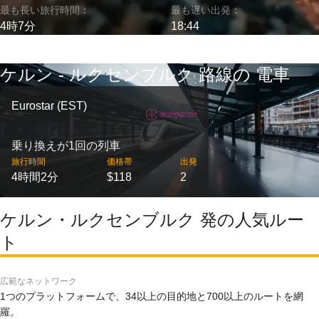
最も長い旅行時間：
最も遅い出発：
4時7分
18:44
ケルン - ルクセンブルク 路線の 電車
Eurostar (EST)
乗り換えが1回の列車
旅行時間
価格帯
出発
4時間2分
$118
2
ケルン・ルクセンブルク 発の人気ルー
ト
広範なネットワーク
1つのプラットフォームで、34以上の目的地と700以上のルートを網
羅。