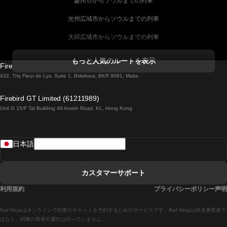
慶州市からソウルまでの列車
光州広域市からソウルまでの列車
大邱広域市からソウルまでの列車
コークからダブリンまでの列車
もっと人気のルートを表示
Firebird GT Limited (OC 1451)
ダブリンからゴールウェイまでの列車
432, Triq Fleur de Lys, Suite 1, Birkirkara, BKR 9061, Malta
ロンドンからエディンバラまでの列車
Firebird GT Limited (61211989)
Unit G 15/F Tal Building 49 Austin Road, KL, Hong Kong
ローマからナポリまでの列車
リスボンからラゴスまでの列車
日本語
リスボンからコインブラまでの列車
マドリードからマラガまでの列車
カスタマーサポート
マドリードからリスボンまでの列車
利用規約
プライバシーポリシー声明
マドリードからバルセロナまでの列車
Rail Ninjaはオンラインで列車のチケットを予約するためのサービスです。Rail Ninjaは鉄道事業者で
マドリードからセビリアまでの列車
はなく、列車の所有や運行は行っていません。