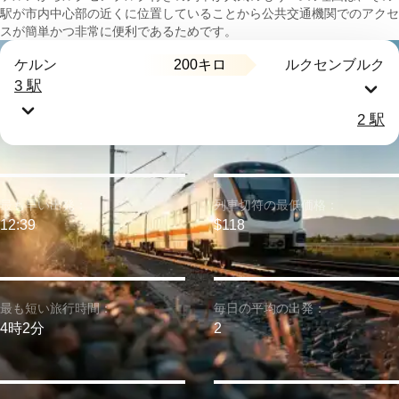
駅が市内中心部の近くに位置していることから公共交通機関でのアクセ
スが簡単かつ非常に便利であるためです。
200キロ
ケルン
ルクセンブルク
3 駅
2 駅
最も早い出発：
列車切符の最低価格：
12:39
$118
最も短い旅行時間：
毎日の平均の出発：
4時2分
2