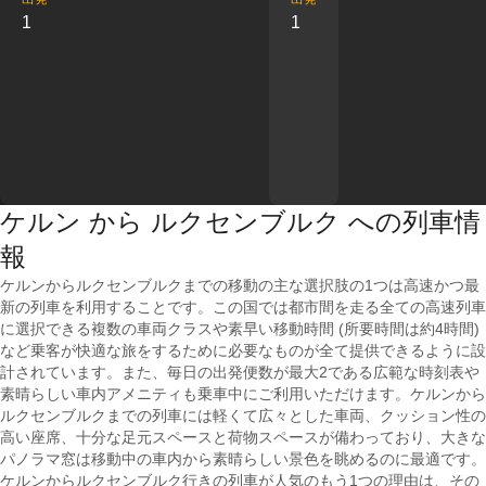
1
1
ケルン から ルクセンブルク への列車情
報
ケルンからルクセンブルクまでの移動の主な選択肢の1つは高速かつ最
新の列車を利用することです。この国では都市間を走る全ての高速列車
に選択できる複数の車両クラスや素早い移動時間 (所要時間は約4時間)
など乗客が快適な旅をするために必要なものが全て提供できるように設
計されています。また、毎日の出発便数が最大2である広範な時刻表や
素晴らしい車内アメニティも乗車中にご利用いただけます。ケルンから
ルクセンブルクまでの列車には軽くて広々とした車両、クッション性の
高い座席、十分な足元スペースと荷物スペースが備わっており、大きな
パノラマ窓は移動中の車内から素晴らしい景色を眺めるのに最適です。
ケルンからルクセンブルク行きの列車が人気のもう1つの理由は、その