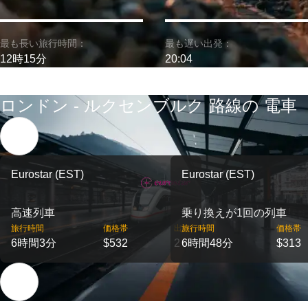
最も長い旅行時間：
最も遅い出発：
12時15分
20:04
ロンドン - ルクセンブルク 路線の 電車
Eurostar (EST)
Eurostar (EST)
高速列車
乗り換えが1回の列車
旅行時間
価格帯
出発
旅行時間
価格帯
6時間3分
$532
2
6時間48分
$313