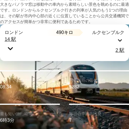
大きなパノラマ窓は移動中の車内から素晴らしい景色を眺めるのに最適
です。ロンドンからルクセンブルク行きの列車が人気のもう1つの理由
は、その駅が市内中心部の近くに位置していることから公共交通機関で
のアクセスが簡単かつ非常に便利であるためです。
490キロ
ロンドン
ルクセンブルク
14 駅
2 駅
最も早い出発：
列車切符の最低価格：
08:34
$282
最も短い旅行時間：
毎日の平均の出発：
6時3分
7