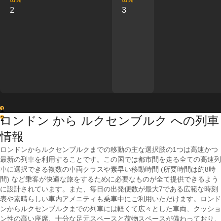
2
3
1
ロンドン から ルクセンブルク への列車
2
情報
ロンドンからルクセンブルクまでの移動の主な選択肢の1つは高速かつ
最新の列車を利用することです。この国では都市間を走る全ての高速列
車に選択できる複数の車両クラスや素早い移動時間 (所要時間は約8時
間) など乗客が快適な旅をするために必要なものが全て提供できるよう
に設計されています。また、毎日の出発便数が最大7である広範な時刻
表や素晴らしい車内アメニティも乗車中にご利用いただけます。ロンド
ンからルクセンブルクまでの列車には軽くて広々とした車両、クッショ
ン性の高い座席、十分な足元スペースと荷物スペースが備わっており、