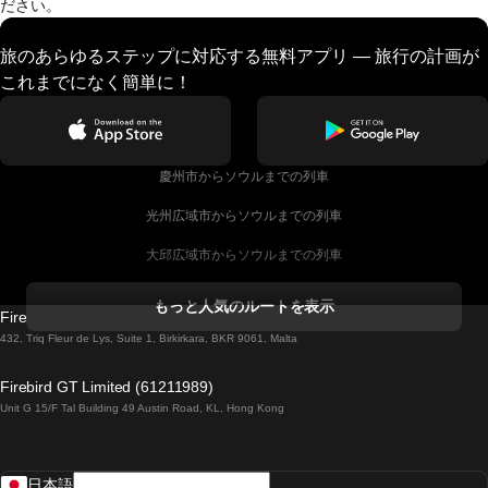
ださい。
旅のあらゆるステップに対応する無料アプリ — 旅行の計画が
これまでになく簡単に！
慶州市からソウルまでの列車
光州広域市からソウルまでの列車
大邱広域市からソウルまでの列車
コークからダブリンまでの列車
もっと人気のルートを表示
Firebird GT Limited (OC 1451)
ダブリンからゴールウェイまでの列車
432, Triq Fleur de Lys, Suite 1, Birkirkara, BKR 9061, Malta
ロンドンからエディンバラまでの列車
Firebird GT Limited (61211989)
Unit G 15/F Tal Building 49 Austin Road, KL, Hong Kong
ローマからナポリまでの列車
リスボンからラゴスまでの列車
日本語