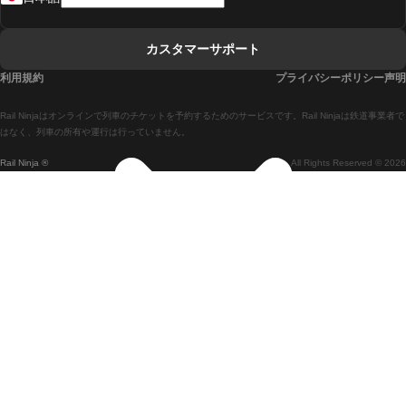
リスボンからコインブラまでの列車
マドリードからマラガまでの列車
カスタマーサポート
マドリードからリスボンまでの列車
利用規約
プライバシーポリシー声明
マドリードからバルセロナまでの列車
Rail Ninjaはオンラインで列車のチケットを予約するためのサービスです。Rail Ninjaは鉄道事業者で
マドリードからセビリアまでの列車
はなく、列車の所有や運行は行っていません。
Rail Ninja ®
All Rights Reserved © 2026
マドリードからアリカンテまでの列車
マラガからマドリードまでの列車
バルセロナからマドリードまでの列車
バルセロナからセビリアまでの列車
バルセロナからマラガまでの列車
ヴェネツィアからフィレンツェまでの列車
ヴェネツィアからローマまでの列車
釜山からソウルまでの列車