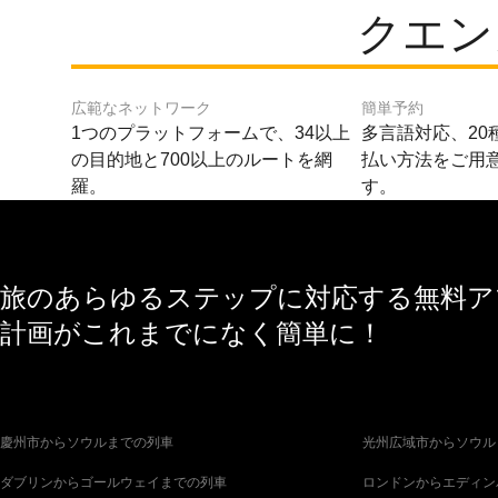
クエン
広範なネットワーク
簡単予約
1つのプラットフォームで、34以上
多言語対応、20
の目的地と700以上のルートを網
払い方法をご用
羅。
す。
旅のあらゆるステップに対応する無料アプ
計画がこれまでになく簡単に！
慶州市からソウルまでの列車
光州広域市からソウル
ダブリンからゴールウェイまでの列車
ロンドンからエディン