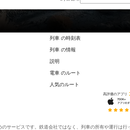
9.8 / 10 点（1件
列車 の時刻表
列車 の情報
説明
電車 のルート
人気のルート
高評価のアプリ
約するためのサービスです。鉄道会社ではなく、列車の所有や運行