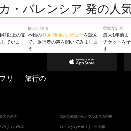
カ・バレンシア 発の人
優れた評価
柔軟な計画
種類以上の支
本物の
Rail Ninja レビュー
を読ん
最大1年前ま
意していま
で、旅行者の声を聞いてみましょ
チケットを
う。
す！
リ — 旅行の
までの列車
大邱広域市からソウルまでの列車
バラまでの列車
ローマからナポリまでの列車