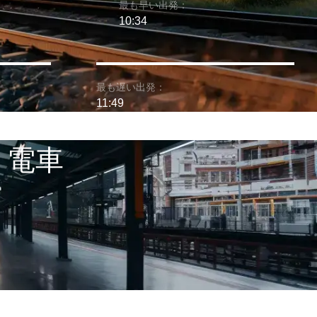
最も早い出発：
10:34
最も遅い出発：
11:49
 電車