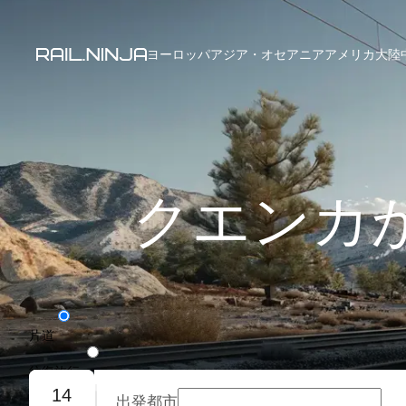
ヨーロッパ
アジア・オセアニア
アメリカ大陸
クエンカ
片道
往復旅行
14
出発都市