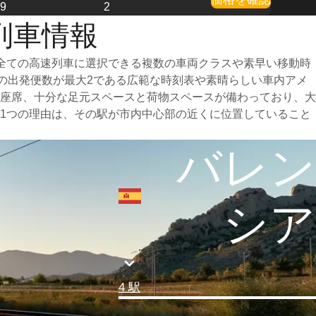
49
2
列車情報
全ての高速列車に選択できる複数の車両クラスや素早い移動時
日の出発便数が最大2である広範な時刻表や素晴らしい車内アメ
座席、十分な足元スペースと荷物スペースが備わっており、大
1つの理由は、その駅が市内中心部の近くに位置していること
バレン
シア
4 駅