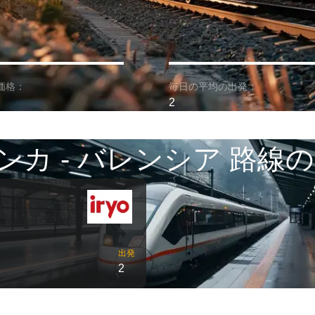
価格：
毎日の平均の出発：
2
ンカ - バレンシア 路線の
出発
2