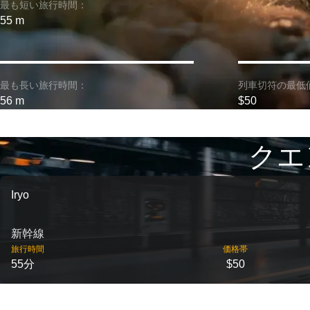
最も短い旅行時間：
55 m
最も長い旅行時間：
列車切符の最低
56 m
$50
クエ
Iryo
新幹線
旅行時間
価格帯
55分
$50