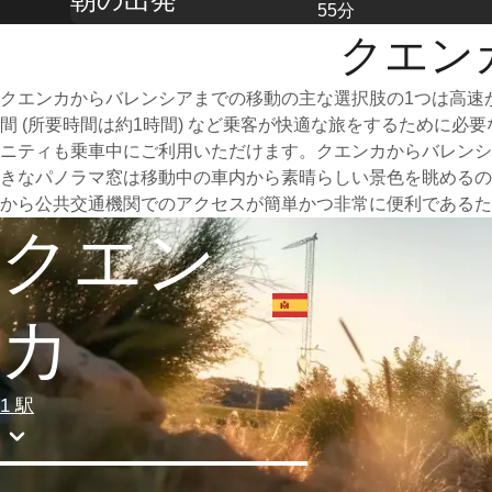
55分
クエン
クエンカからバレンシアまでの移動の主な選択肢の1つは高速
間 (所要時間は約1時間) など乗客が快適な旅をするために
ニティも乗車中にご利用いただけます。クエンカからバレンシ
きなパノラマ窓は移動中の車内から素晴らしい景色を眺めるの
から公共交通機関でのアクセスが簡単かつ非常に便利であるた
クエン
カ
1 駅