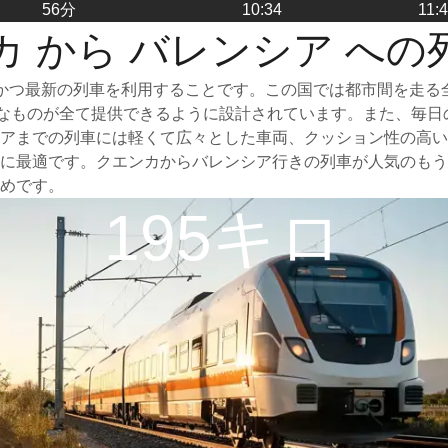
56分
10:34
11:
カ から バレンシア への
かつ最新の列車を利用することです。この国では都市間を走る
必要なものが全て提供できるように設計されています。また、毎
アまでの列車には軽くて広々とした車両、クッション性の高い
に最適です。クエンカからバレンシア行きの列車が人気のもう
めです。
195キロ