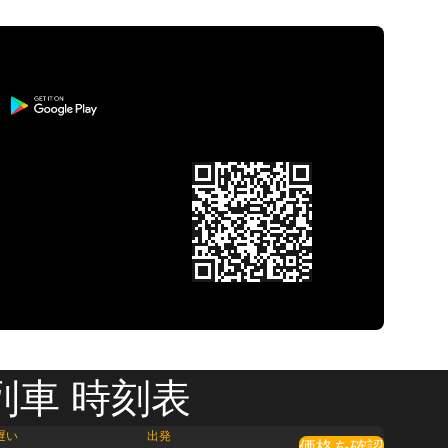
列車 時刻表
遅い
出発
価格を確認