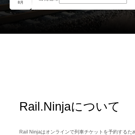
団体予約
8月
Rail.Ninjaについて
Rail Ninjaはオンラインで列車チケットを予