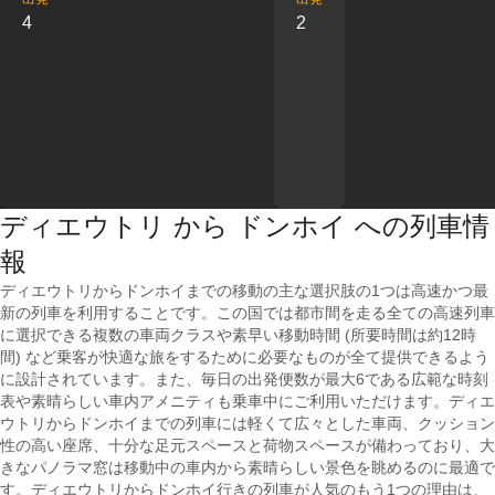
4
2
ディエウトリ から ドンホイ への列車情
報
ディエウトリからドンホイまでの移動の主な選択肢の1つは高速かつ最
新の列車を利用することです。この国では都市間を走る全ての高速列車
に選択できる複数の車両クラスや素早い移動時間 (所要時間は約12時
間) など乗客が快適な旅をするために必要なものが全て提供できるよう
に設計されています。また、毎日の出発便数が最大6である広範な時刻
表や素晴らしい車内アメニティも乗車中にご利用いただけます。ディエ
ウトリからドンホイまでの列車には軽くて広々とした車両、クッション
性の高い座席、十分な足元スペースと荷物スペースが備わっており、大
きなパノラマ窓は移動中の車内から素晴らしい景色を眺めるのに最適で
す。ディエウトリからドンホイ行きの列車が人気のもう1つの理由は、