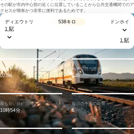
その駅が市内中心部の近くに位置していることから公共交通機関でのア
クセスが簡単かつ非常に便利であるためです。
538キロ
ディエウトリ
ドンホイ
1 駅
1 駅
最も早い出発：
列車切符の最低価格：
02:04
$46
最も短い旅行時間：
毎日の平均の出発：
10時54分
6