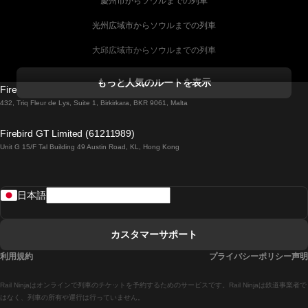
慶州市からソウルまでの列車
光州広域市からソウルまでの列車
大邱広域市からソウルまでの列車
コークからダブリンまでの列車
もっと人気のルートを表示
Firebird GT Limited (OC 1451)
ダブリンからゴールウェイまでの列車
432, Triq Fleur de Lys, Suite 1, Birkirkara, BKR 9061, Malta
ロンドンからエディンバラまでの列車
Firebird GT Limited (61211989)
Unit G 15/F Tal Building 49 Austin Road, KL, Hong Kong
ローマからナポリまでの列車
リスボンからラゴスまでの列車
日本語
リスボンからコインブラまでの列車
マドリードからマラガまでの列車
カスタマーサポート
マドリードからリスボンまでの列車
利用規約
プライバシーポリシー声明
マドリードからバルセロナまでの列車
Rail Ninjaはオンラインで列車のチケットを予約するためのサービスです。Rail Ninjaは鉄道事業者で
マドリードからセビリアまでの列車
はなく、列車の所有や運行は行っていません。