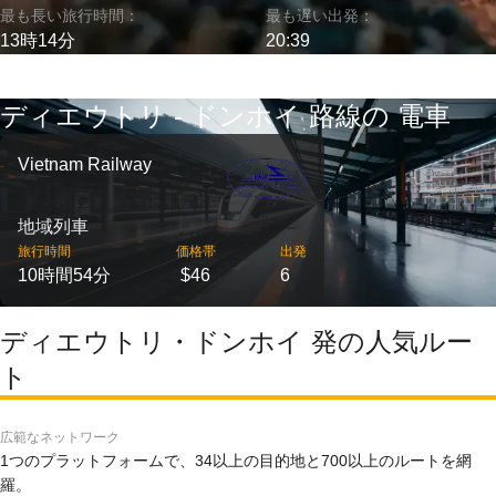
最も長い旅行時間：
最も遅い出発：
13時14分
20:39
ディエウトリ - ドンホイ 路線の 電車
Vietnam Railway
地域列車
旅行時間
価格帯
出発
10時間54分
$46
6
ディエウトリ・ドンホイ 発の人気ルー
ト
広範なネットワーク
1つのプラットフォームで、34以上の目的地と700以上のルートを網
羅。