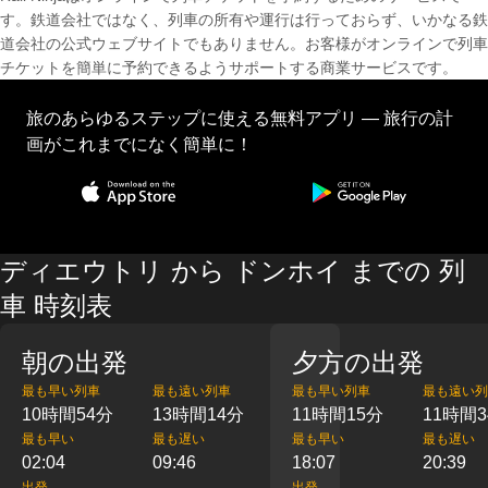
す。鉄道会社ではなく、列車の所有や運行は行っておらず、いかなる鉄
道会社の公式ウェブサイトでもありません。お客様がオンラインで列車
チケットを簡単に予約できるようサポートする商業サービスです。
旅のあらゆるステップに使える無料アプリ — 旅行の計
画がこれまでになく簡単に！
ディエウトリ から ドンホイ までの 列
車 時刻表
朝の出発
夕方の出発
最も早い列車
最も遠い列車
最も早い列車
最も遠い列
10時間54分
13時間14分
11時間15分
11時間3
最も早い
最も遅い
最も早い
最も遅い
02:04
09:46
18:07
20:39
出発
出発