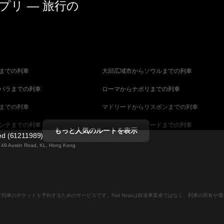
リ — 旅行の
までの列車
大邱広域市からソウルまでの列車
バラまでの列車
ローマからナポリまでの列車
までの列車
マドリードからリスボンまでの列車
ンテまでの列車
マラガからマドリードまでの列車
もっと人気のルートを表示
ted (61211989)
までの列車
ヴェネツィアからフィレンツェまでの列車
ng 49 Austin Road, KL, Hong Kong
ダペストまでの列車
ウィーンからブダペストまでの列車
列車
ストックホルムからコペンハーゲンまでの列
ンラインで列車のチケットを予約するためのサービスです。Rail Ninjaは鉄道事業者ではなく、列車の所有
ーンまでの列車
キャンベラからシドニーまでの列車
ストまでの列車
マラガからバルセロナまでの列車