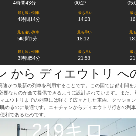
4時間43分
00:27
05:
最も遠い列車
最も早い
最
4時間14分
14:03
16
最も遠い列車
最も早い
最
5時間1分
18:12
18
最も遠い列車
最も早い
最
3時間54分
21:58
21
ン から ディエウトリ へ
高速かつ最新の列車を利用することです。この国では都市間を
めに必要なものが全て提供できるように設計されています。また
ィエウトリまでの列車には軽くて広々とした車両、クッション
眺めるのに最適です。ニャチャンからディエウトリ行きの列車
便利であるためです。
219キロ