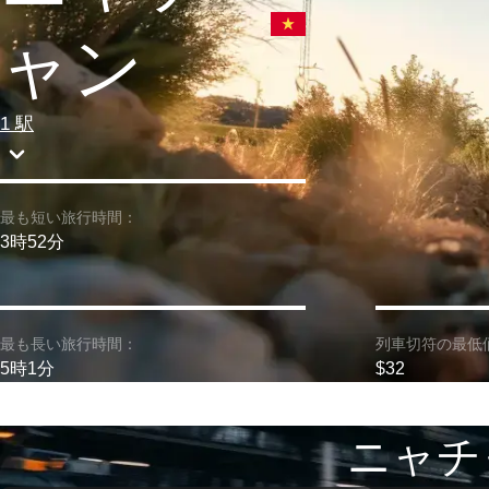
ャン
1 駅
最も短い旅行時間：
3時52分
最も長い旅行時間：
列車切符の最低
5時1分
$32
ニャチ