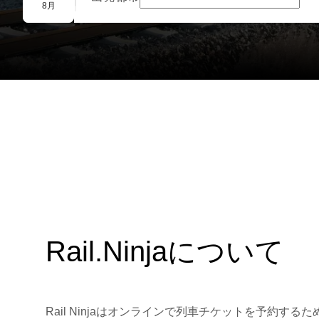
団体予約
8月
Rail.Ninjaについて
Rail Ninjaはオンラインで列車チケットを予