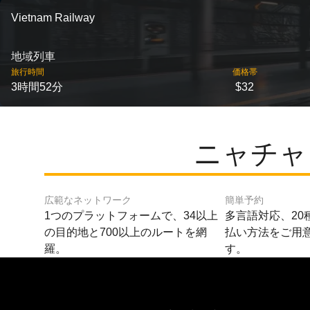
Vietnam Railway
地域列車
旅行時間
価格帯
3時間52分
$32
ニャチャ
広範なネットワーク
簡単予約
1つのプラットフォームで、34以上
多言語対応、20
の目的地と700以上のルートを網
払い方法をご用
羅。
す。