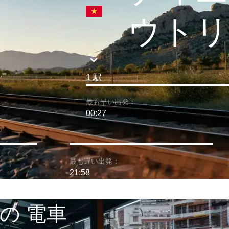
ウトリ
1 駅
最も早い出発：
00:27
最も遅い出発：
21:58
の 電車