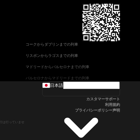
コークからダブリンまでの列車
リスボンからラゴスまでの列車
マドリードからバルセロナまでの列車
バルセロナからマドリードまでの列車
日本語
ヴェネツィアからローマまでの列車
カスタマーサポート
ウィーンからザルツブルクまでの列車
利用規約
プライバシーポリシー声明
車
アリカンテからマドリードまでの列車
や運行は行っていませ
フィレンツェからヴェネツィアまでの列車
ローマからフィレンツェまでの列車