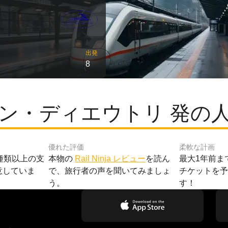
出発
8
ン・ディエウトリ 発の
優れた評価
柔軟な計画
種類以上の支
本物の
Rail Ninja レビュー
を読ん
最大1年前ま
意していま
で、旅行者の声を聞いてみましょ
チケットを
う。
す！