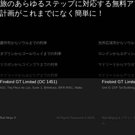
旅のあらゆるステップに対応する無料アプ
計画がこれまでになく簡単に！
慶州市からソウルまでの列車
光州広域市からソウル
ダブリンからゴールウェイまでの列車
ロンドンからエディン
リスボンからコインブラまでの列車
マドリードからマラガ
マドリードからセビリアまでの列車
マドリードからアリカ
Firebird GT Limited (OC 1451)
Firebird GT Limi
バルセロナからセビリアまでの列車
バルセロナからマラガ
432, Triq Fleur de Lys, Suite 1, Birkirkara, BKR 9061, Malta
Unit G 15/F Tal Buildi
釜山からソウルまでの列車
ブラチスラヴァからブ
ウィーンからプラハまでの列車
ソウルから釜山までの
Rail Ninja ®
All Rights Reserved © 2026
Rail Ninjaはオ
エディンバラからロンドンまでの列車
ザルツブルクからウィ
ん。
フィレンツェからローマまでの列車
ダブリンからベルファ