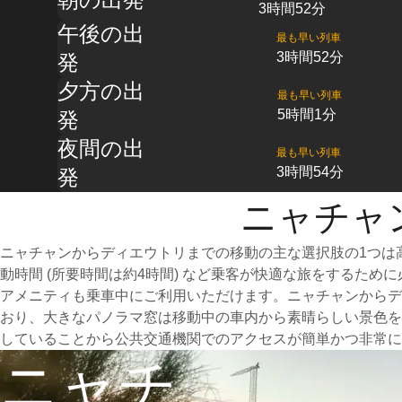
3時間52分
午後の出
最も早い列車
3時間52分
発
夕方の出
最も早い列車
5時間1分
発
夜間の出
最も早い列車
3時間54分
発
ニャチャ
ニャチャンからディエウトリまでの移動の主な選択肢の1つは
動時間 (所要時間は約4時間) など乗客が快適な旅をするた
アメニティも乗車中にご利用いただけます。ニャチャンからデ
おり、大きなパノラマ窓は移動中の車内から素晴らしい景色を
していることから公共交通機関でのアクセスが簡単かつ非常に
ニャチ