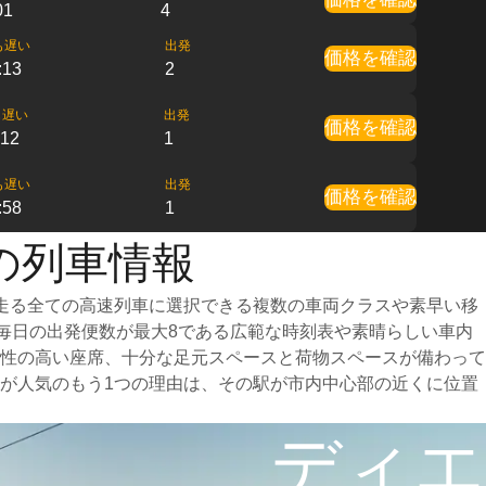
01
4
も遅い
出発
価格を確認
:13
2
も遅い
出発
価格を確認
:12
1
も遅い
出発
価格を確認
:58
1
の列車情報
走る全ての高速列車に選択できる複数の車両クラスや素早い移
、毎日の出発便数が最大8である広範な時刻表や素晴らしい車内
性の高い座席、十分な足元スペースと荷物スペースが備わって
が人気のもう1つの理由は、その駅が市内中心部の近くに位置
ディエ