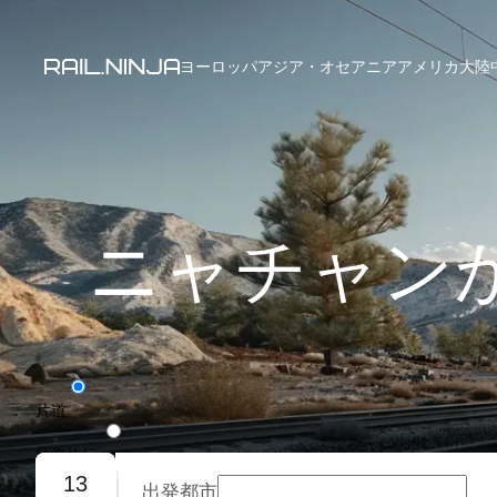
ヨーロッパ
アジア・オセアニア
アメリカ大陸
ニャチャン
片道
往復旅行
13
出発都市