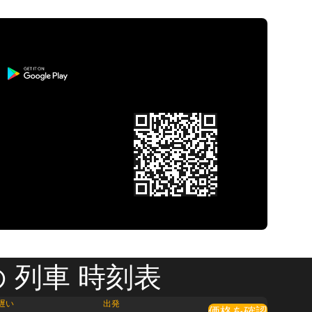
 列車 時刻表
遅い
出発
価格を確認