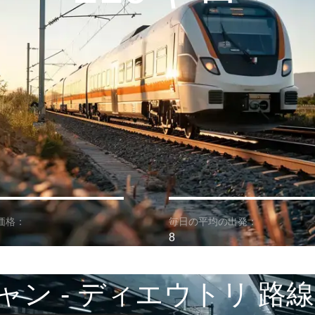
価格：
毎日の平均の出発：
8
ャン - ディエウトリ 路線