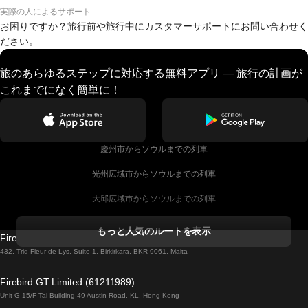
実際の人によるサポート
お困りですか？旅行前や旅行中にカスタマーサポートにお問い合わせく
ださい。
旅のあらゆるステップに対応する無料アプリ — 旅行の計画が
これまでになく簡単に！
慶州市からソウルまでの列車
光州広域市からソウルまでの列車
大邱広域市からソウルまでの列車
コークからダブリンまでの列車
もっと人気のルートを表示
Firebird GT Limited (OC 1451)
ダブリンからゴールウェイまでの列車
432, Triq Fleur de Lys, Suite 1, Birkirkara, BKR 9061, Malta
ロンドンからエディンバラまでの列車
Firebird GT Limited (61211989)
Unit G 15/F Tal Building 49 Austin Road, KL, Hong Kong
ローマからナポリまでの列車