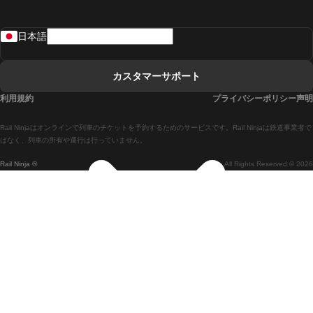
リスボンからラゴスまでの列車
日本語
リスボンからコインブラまでの列車
マドリードからマラガまでの列車
カスタマーサポート
マドリードからリスボンまでの列車
利用規約
プライバシーポリシー声明
マドリードからバルセロナまでの列車
Rail Ninjaはオンラインで列車のチケットを予約するためのサービスです。Rail Ninjaは鉄道事業者で
マドリードからセビリアまでの列車
はなく、列車の所有や運行は行っていません。
Rail Ninja ®
All Rights Reserved © 2026
マドリードからアリカンテまでの列車
マラガからマドリードまでの列車
バルセロナからマドリードまでの列車
バルセロナからセビリアまでの列車
バルセロナからマラガまでの列車
ヴェネツィアからフィレンツェまでの列車