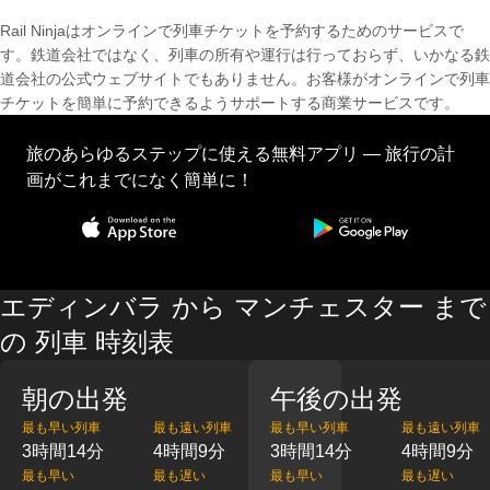
Rail Ninjaはオンラインで列車チケットを予約するためのサービスで
す。鉄道会社ではなく、列車の所有や運行は行っておらず、いかなる鉄
道会社の公式ウェブサイトでもありません。お客様がオンラインで列車
チケットを簡単に予約できるようサポートする商業サービスです。
旅のあらゆるステップに使える無料アプリ — 旅行の計
画がこれまでになく簡単に！
エディンバラ から マンチェスター まで
の 列車 時刻表
朝の出発
午後の出発
最も早い列車
最も遠い列車
最も早い列車
最も遠い列車
3時間14分
4時間9分
3時間14分
4時間9分
最も早い
最も遅い
最も早い
最も遅い