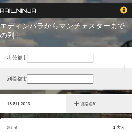
エディンバラからマンチェスターまで
の列車
出発都市
到着都市
13 8月 2026
復路追加
1
大人
旅行者