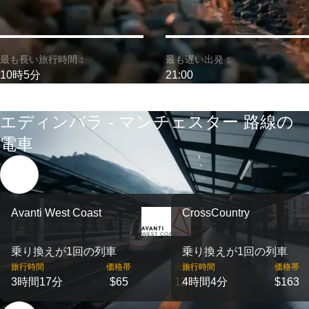
最も長い旅行時間：
最も遅い出発：
10時5分
21:00
エディンバラ - マンチェスター 路線の
電車
Avanti West Coast
CrossCountry
乗り換えが1回の列車
乗り換えが1回の列車
旅行時間
価格帯
出発
旅行時間
価格帯
3時間17分
$65
12
4時間4分
$163