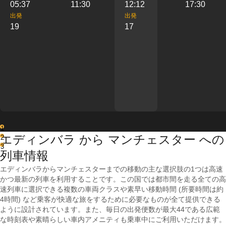
05:37
11:30
12:12
17:30
出発
出発
19
17
1
エディンバラ から マンチェスター への
2
3
列車情報
エディンバラからマンチェスターまでの移動の主な選択肢の1つは高速
かつ最新の列車を利用することです。この国では都市間を走る全ての高
速列車に選択できる複数の車両クラスや素早い移動時間 (所要時間は約
4時間) など乗客が快適な旅をするために必要なものが全て提供できる
ように設計されています。また、毎日の出発便数が最大44である広範
な時刻表や素晴らしい車内アメニティも乗車中にご利用いただけます。