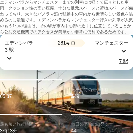
エディンバラからマンチェスターまでの列車には軽くて広々とした車
両、クッション性の高い座席、十分な足元スペースと荷物スペースが備
わっており、大きなパノラマ窓は移動中の車内から素晴らしい景色を眺
めるのに最適です。エディンバラからマンチェスター行きの列車が人気
のもう1つの理由は、その駅が市内中心部の近くに位置していることか
ら公共交通機関でのアクセスが簡単かつ非常に便利であるためです。
281キロ
エディンバラ
マンチェスター
3 駅
7 駅
最も早い出発：
列車切符の最低価格：
05:37
$49
最も短い旅行時間：
毎日の平均の出発：
3時13分
44