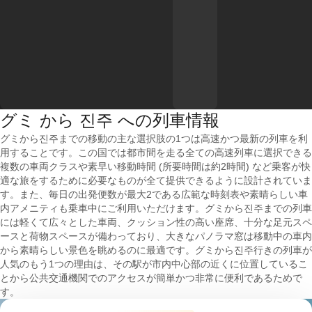
グミ から 진주 への列車情報
グミから진주までの移動の主な選択肢の1つは高速かつ最新の列車を利
用することです。この国では都市間を走る全ての高速列車に選択できる
複数の車両クラスや素早い移動時間 (所要時間は約2時間) など乗客が快
適な旅をするために必要なものが全て提供できるように設計されていま
す。また、毎日の出発便数が最大2である広範な時刻表や素晴らしい車
内アメニティも乗車中にご利用いただけます。グミから진주までの列車
には軽くて広々とした車両、クッション性の高い座席、十分な足元スペ
ースと荷物スペースが備わっており、大きなパノラマ窓は移動中の車内
から素晴らしい景色を眺めるのに最適です。グミから진주行きの列車が
人気のもう1つの理由は、その駅が市内中心部の近くに位置しているこ
とから公共交通機関でのアクセスが簡単かつ非常に便利であるためで
す。