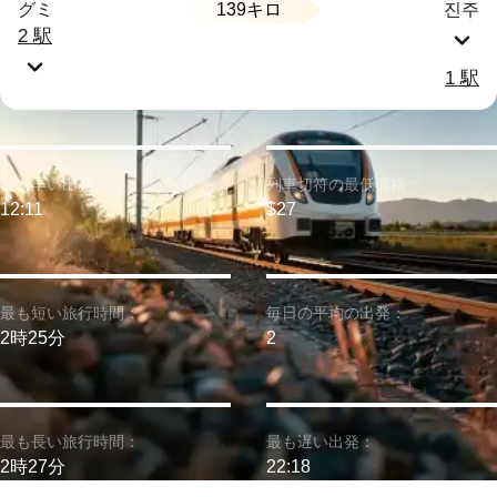
139キロ
グミ
진주
2 駅
1 駅
最も早い出発：
列車切符の最低価格：
12:11
$27
最も短い旅行時間：
毎日の平均の出発：
2時25分
2
最も長い旅行時間：
最も遅い出発：
2時27分
22:18