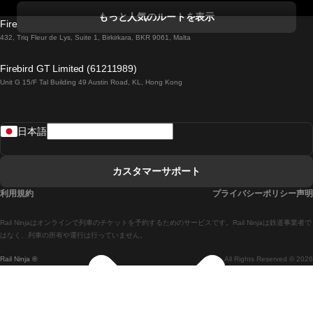
コークからダブリンまでの列車
もっと人気のルートを表示
Firebird GT Limited (OC 1451)
ダブリンからゴールウェイまでの列車
432, Triq Fleur de Lys, Suite 1, Birkirkara, BKR 9061, Malta
ロンドンからエディンバラまでの列車
Firebird GT Limited (61211989)
Unit G 15/F Tal Building 49 Austin Road, KL, Hong Kong
ローマからナポリまでの列車
リスボンからラゴスまでの列車
日本語
リスボンからコインブラまでの列車
マドリードからマラガまでの列車
カスタマーサポート
マドリードからリスボンまでの列車
利用規約
プライバシーポリシー声明
マドリードからバルセロナまでの列車
Rail Ninjaはオンラインで列車のチケットを予約するためのサービスです。Rail Ninjaは鉄道事業者で
マドリードからセビリアまでの列車
はなく、列車の所有や運行は行っていません。
Rail Ninja ®
All Rights Reserved © 2026
マドリードからアリカンテまでの列車
マラガからマドリードまでの列車
バルセロナからマドリードまでの列車