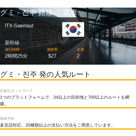
グミ - 진주 路線の 電車
ITX-Saemaul
新幹線
旅行時間
価格帯
出発
2時間25分
$27
2
グミ・진주 発の人気ルート
広範なネットワーク
1つのプラットフォームで、34以上の目的地と700以上のルートを網
羅。
簡単予約
多言語対応、20種類以上の支払い方法をご用意しています。