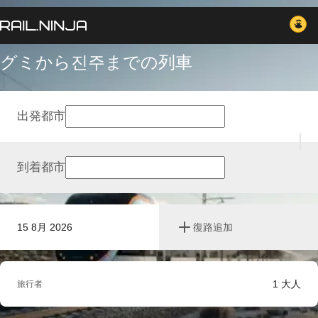
グミから진주までの列車
出発都市
到着都市
15 8月 2026
復路追加
1
大人
旅行者