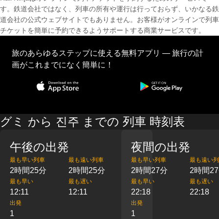
す。鉄道会社ではなく、列車の所有や運行は行っておらず、いかなる鉄
道会社の公式ウェブサイトでもありません。お客様がオンラインで列車
チケットを簡単に予約できるようサポートする商業サービスです。
旅のあらゆるステップに使える無料アプリ — 旅行の計
画がこれまでになく簡単に！
グミ から 진주 までの 列車 時刻表
午後の出発
夜間の出発
最も早い列車
最も遠い列車
最も早い列車
最も遠い列
2時間25分
2時間25分
2時間27分
2時間2
最も早い
最も遅い
最も早い
最も遅い
12:11
12:11
22:18
22:18
出発
出発
1
1