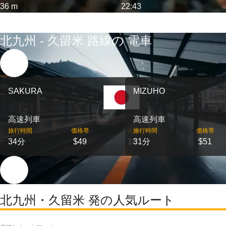
36 m
22:43
北九州 - 久留米 路線の 電車
SAKURA
MIZUHO
高速列車
高速列車
旅行時間
価格帯
出発
旅行時間
価格帯
34分
$49
18
31分
$51
北九州・久留米 発の人気ルート