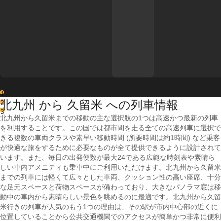
1
北九州 から 久留米 への列車情報
2
3
北九州から久留米までの移動の主な選択肢の1つは高速かつ最新の列車
を利用することです。この国では都市間を走る全ての高速列車に選択で
きる複数の車両クラスや素早い移動時間 (所要時間は約1時間) など乗客
が快適な旅をするために必要なものが全て提供できるように設計されて
います。また、毎日の出発便数が最大24である広範な時刻表や素晴ら
しい車内アメニティも乗車中にご利用いただけます。北九州から久留米
までの列車には軽くて広々とした車両、クッション性の高い座席、十分
な足元スペースと荷物スペースが備わっており、大きなパノラマ窓は移
動中の車内から素晴らしい景色を眺めるのに最適です。北九州から久留
米行きの列車が人気のもう1つの理由は、その駅が市内中心部の近くに
位置していることから公共交通機関でのアクセスが簡単かつ非常に便利