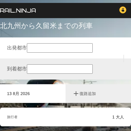
北九州から久留米までの列車
出発都市
到着都市
13 8月 2026
復路追加
1
大人
旅行者