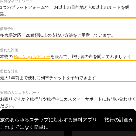
広範なネットワーク
1つのプラットフォームで、34以上の目的地と700以上のルートを網
羅。
簡単予約
多言語対応、20種類以上の支払い方法をご用意しています。
優れた評価
本物の
Rail Ninja レビュー
を読んで、旅行者の声を聞いてみましょう。
柔軟な計画
最大1年前まで便利に列車チケットを予約できます！
実際の人によるサポート
お困りですか？旅行前や旅行中にカスタマーサポートにお問い合わせく
ださい。
旅のあらゆるステップに対応する無料アプリ — 旅行の計画が
これまでになく簡単に！