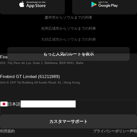
慶州市からソウルまでの列車
光州広域市からソウルまでの列車
大邱広域市からソウルまでの列車
コークからダブリンまでの列車
もっと人気のルートを表示
Firebird GT Limited (OC 1451)
ダブリンからゴールウェイまでの列車
432, Triq Fleur de Lys, Suite 1, Birkirkara, BKR 9061, Malta
ロンドンからエディンバラまでの列車
Firebird GT Limited (61211989)
Unit G 15/F Tal Building 49 Austin Road, KL, Hong Kong
ローマからナポリまでの列車
リスボンからラゴスまでの列車
日本語
リスボンからコインブラまでの列車
マドリードからマラガまでの列車
カスタマーサポート
マドリードからリスボンまでの列車
利用規約
プライバシーポリシー声明