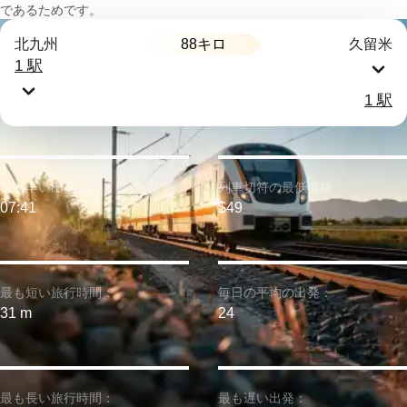
であるためです。
88キロ
北九州
久留米
1 駅
1 駅
最も早い出発：
列車切符の最低価格：
07:41
$49
最も短い旅行時間：
毎日の平均の出発：
31 m
24
最も長い旅行時間：
最も遅い出発：