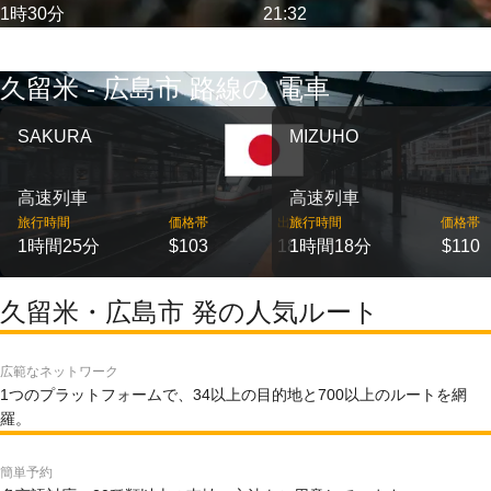
1時30分
21:32
久留米 - 広島市 路線の 電車
SAKURA
MIZUHO
高速列車
高速列車
旅行時間
価格帯
出発
旅行時間
価格帯
1時間25分
$103
18
1時間18分
$110
久留米・広島市 発の人気ルート
広範なネットワーク
1つのプラットフォームで、34以上の目的地と700以上のルートを網
羅。
簡単予約