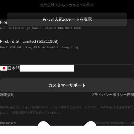
大邱広域市からソウルまでの列車
コークからダブリンまでの列車
もっと人気のルートを表示
Firebird GT Limited (OC 1451)
ダブリンからゴールウェイまでの列車
432, Triq Fleur de Lys, Suite 1, Birkirkara, BKR 9061, Malta
ロンドンからエディンバラまでの列車
Firebird GT Limited (61211989)
Unit G 15/F Tal Building 49 Austin Road, KL, Hong Kong
ローマからナポリまでの列車
リスボンからラゴスまでの列車
日本語
リスボンからコインブラまでの列車
マドリードからマラガまでの列車
カスタマーサポート
マドリードからリスボンまでの列車
利用規約
プライバシーポリシー声明
マドリードからバルセロナまでの列車
Rail Ninjaはオンラインで列車のチケットを予約するためのサービスです。Rail Ninjaは鉄道事業者で
マドリードからセビリアまでの列車
はなく、列車の所有や運行は行っていません。
Rail Ninja ®
All Rights Reserved © 2026
マドリードからアリカンテまでの列車