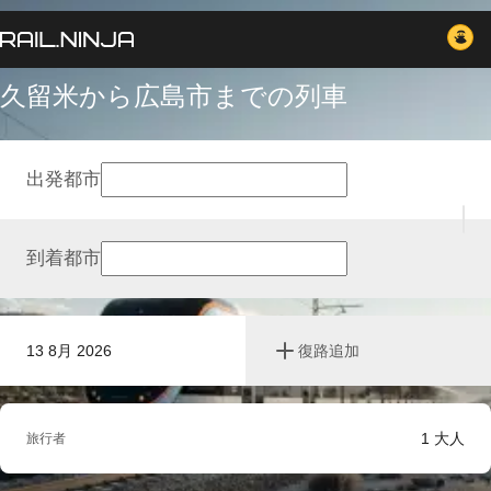
久留米から広島市までの列車
出発都市
到着都市
13 8月 2026
復路追加
1
大人
旅行者