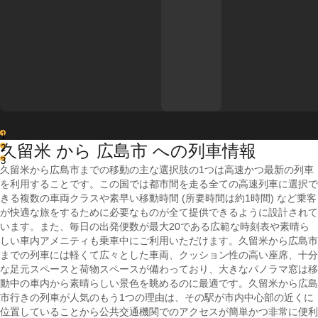
1
久留米 から 広島市 への列車情報
2
3
久留米から広島市までの移動の主な選択肢の1つは高速かつ最新の列車
を利用することです。この国では都市間を走る全ての高速列車に選択で
きる複数の車両クラスや素早い移動時間 (所要時間は約1時間) など乗客
が快適な旅をするために必要なものが全て提供できるように設計されて
います。また、毎日の出発便数が最大20である広範な時刻表や素晴ら
しい車内アメニティも乗車中にご利用いただけます。久留米から広島市
までの列車には軽くて広々とした車両、クッション性の高い座席、十分
な足元スペースと荷物スペースが備わっており、大きなパノラマ窓は移
動中の車内から素晴らしい景色を眺めるのに最適です。久留米から広島
市行きの列車が人気のもう1つの理由は、その駅が市内中心部の近くに
位置していることから公共交通機関でのアクセスが簡単かつ非常に便利