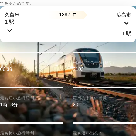
であるためです。
188キロ
久留米
広島市
1 駅
1 駅
最も早い出発：
列車切符の最低価格：
06:39
$103
最も短い旅行時間：
毎日の平均の出発：
1時18分
20
最も長い旅行時間：
最も遅い出発：