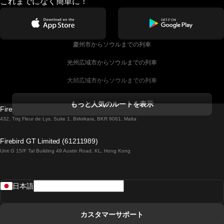
これまでになく簡単に！
慶州市からソウルまでの列車
光州広域市からソウルまでの列車
大邱広域市からソウルまでの列車
コークからダブリンまでの列車
もっと人気のルートを表示
Firebird GT Limited (OC 1451)
ダブリンからゴールウェイまでの列車
432, Triq Fleur de Lys, Suite 1, Birkirkara, BKR 9061, Malta
ロンドンからエディンバラまでの列車
Firebird GT Limited (61211989)
Unit G 15/F Tal Building 49 Austin Road, KL, Hong Kong
ローマからナポリまでの列車
リスボンからラゴスまでの列車
日本語
リスボンからコインブラまでの列車
マドリードからマラガまでの列車
カスタマーサポート