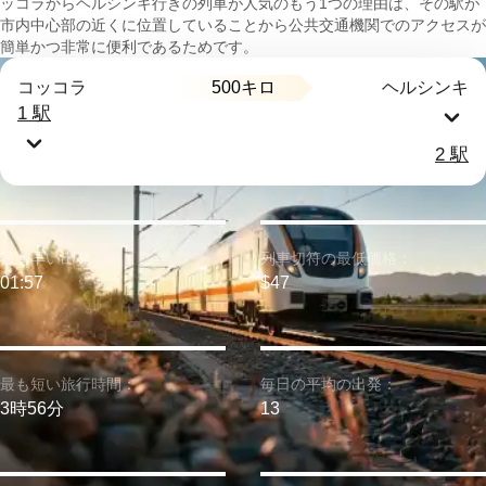
ッコラからヘルシンキ行きの列車が人気のもう1つの理由は、その駅が
市内中心部の近くに位置していることから公共交通機関でのアクセスが
簡単かつ非常に便利であるためです。
500キロ
コッコラ
ヘルシンキ
1 駅
2 駅
最も早い出発：
列車切符の最低価格：
01:57
$47
最も短い旅行時間：
毎日の平均の出発：
3時56分
13