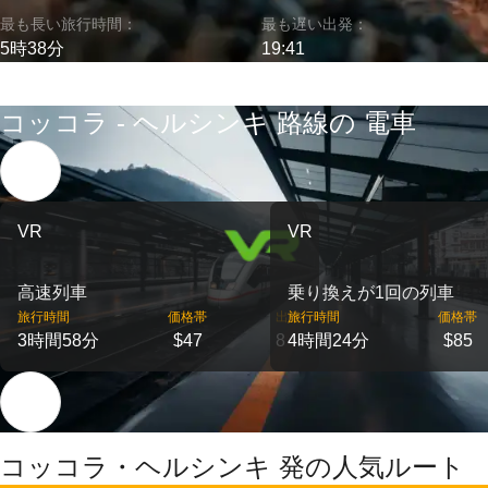
最も長い旅行時間：
最も遅い出発：
5時38分
19:41
コッコラ - ヘルシンキ 路線の 電車
VR
VR
高速列車
乗り換えが1回の列車
旅行時間
価格帯
出発
旅行時間
価格帯
3時間58分
$47
8
4時間24分
$85
コッコラ・ヘルシンキ 発の人気ルート