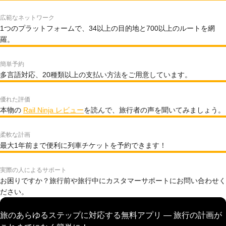
広範なネットワーク
1つのプラットフォームで、34以上の目的地と700以上のルートを網
羅。
簡単予約
多言語対応、20種類以上の支払い方法をご用意しています。
優れた評価
本物の
Rail Ninja レビュー
を読んで、旅行者の声を聞いてみましょう。
柔軟な計画
最大1年前まで便利に列車チケットを予約できます！
実際の人によるサポート
お困りですか？旅行前や旅行中にカスタマーサポートにお問い合わせく
ださい。
旅のあらゆるステップに対応する無料アプリ — 旅行の計画が