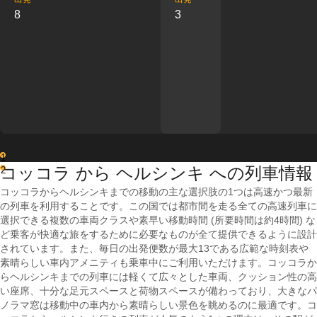
8
3
1
コッコラ から ヘルシンキ への列車情報
2
コッコラからヘルシンキまでの移動の主な選択肢の1つは高速かつ最新
の列車を利用することです。この国では都市間を走る全ての高速列車に
選択できる複数の車両クラスや素早い移動時間 (所要時間は約4時間) な
ど乗客が快適な旅をするために必要なものが全て提供できるように設計
されています。また、毎日の出発便数が最大13である広範な時刻表や
素晴らしい車内アメニティも乗車中にご利用いただけます。コッコラか
らヘルシンキまでの列車には軽くて広々とした車両、クッション性の高
い座席、十分な足元スペースと荷物スペースが備わっており、大きなパ
ノラマ窓は移動中の車内から素晴らしい景色を眺めるのに最適です。コ