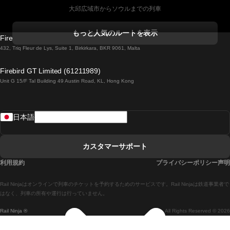
大邱広域市からソウルまでの列車
コークからダブリンまでの列車
もっと人気のルートを表示
Firebird GT Limited (OC 1451)
ダブリンからゴールウェイまでの列車
432, Triq Fleur de Lys, Suite 1, Birkirkara, BKR 9061, Malta
ロンドンからエディンバラまでの列車
Firebird GT Limited (61211989)
Unit G 15/F Tal Building 49 Austin Road, KL, Hong Kong
ローマからナポリまでの列車
リスボンからラゴスまでの列車
日本語
リスボンからコインブラまでの列車
マドリードからマラガまでの列車
カスタマーサポート
マドリードからリスボンまでの列車
利用規約
プライバシーポリシー声明
マドリードからバルセロナまでの列車
Rail Ninjaはオンラインで列車のチケットを予約するためのサービスです。Rail Ninjaは鉄道事業者で
マドリードからセビリアまでの列車
はなく、列車の所有や運行は行っていません。
Rail Ninja ®
All Rights Reserved © 2026
マドリードからアリカンテまでの列車