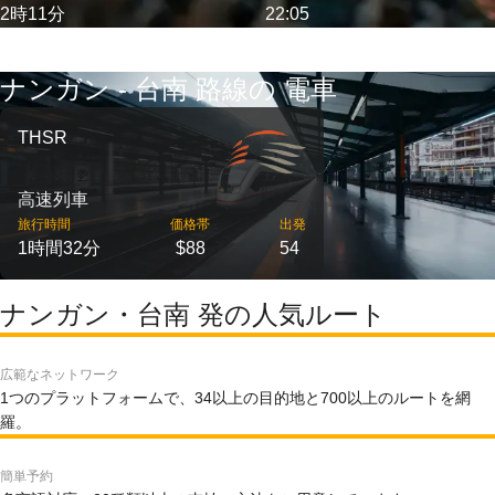
2時11分
22:05
ナンガン - 台南 路線の 電車
THSR
高速列車
旅行時間
価格帯
出発
1時間32分
$88
54
ナンガン・台南 発の人気ルート
広範なネットワーク
1つのプラットフォームで、34以上の目的地と700以上のルートを網
羅。
簡単予約