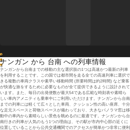
1
ナンガン から 台南 への列車情報
2
3
ナンガンから台南までの移動の主な選択肢の1つは高速かつ最新の列車
を利用することです。この国では都市間を走る全ての高速列車に選択で
きる複数の車両クラスや素早い移動時間 (所要時間は約2時間) など乗客
が快適な旅をするために必要なものが全て提供できるように設計されて
います。また、毎日の出発便数が最大54である広範な時刻表や素晴ら
しい車内アメニティも乗車中にご利用いただけます。ナンガンから台南
までの列車には軽くて広々とした車両、クッション性の高い座席、十分
な足元スペースと荷物スペースが備わっており、大きなパノラマ窓は移
動中の車内から素晴らしい景色を眺めるのに最適です。ナンガンから台
南行きの列車が人気のもう1つの理由は、その駅が市内中心部の近くに
位置していることから公共交通機関でのアクセスが簡単かつ非常に便利