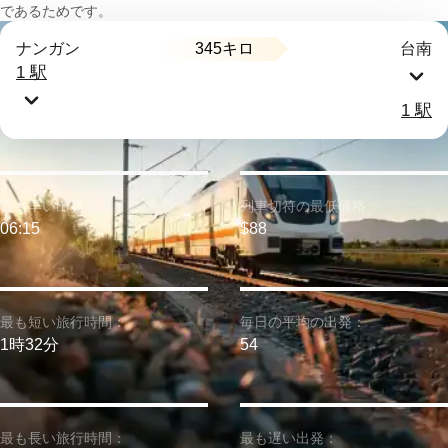
であるためです。
345キロ
ナンガン
台南
1 駅
1 駅
最も早い出発：
列車切符の最低価格：
06:15
$88
最も短い旅行時間：
毎日の平均の出発：
1時32分
54
最も長い旅行時間：
最も遅い出発：