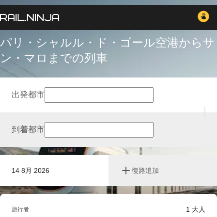
パリ・シャルル・ド・ゴール空港からサ
ン・マロまでの列車
出発都市
到着都市
14 8月 2026
復路追加
1
大人
旅行者