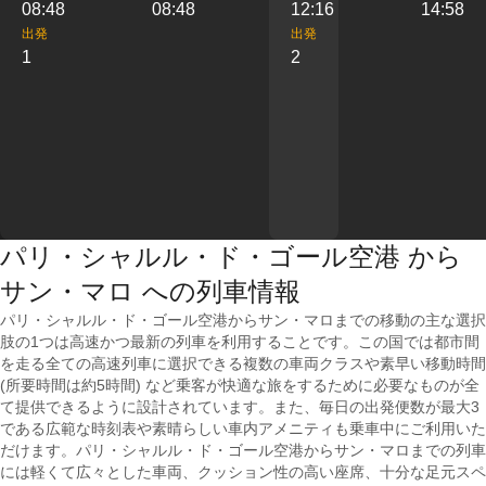
08:48
08:48
12:16
14:58
出発
出発
1
2
パリ・シャルル・ド・ゴール空港 から
サン・マロ への列車情報
パリ・シャルル・ド・ゴール空港からサン・マロまでの移動の主な選択
肢の1つは高速かつ最新の列車を利用することです。この国では都市間
を走る全ての高速列車に選択できる複数の車両クラスや素早い移動時間
(所要時間は約5時間) など乗客が快適な旅をするために必要なものが全
て提供できるように設計されています。また、毎日の出発便数が最大3
である広範な時刻表や素晴らしい車内アメニティも乗車中にご利用いた
だけます。パリ・シャルル・ド・ゴール空港からサン・マロまでの列車
には軽くて広々とした車両、クッション性の高い座席、十分な足元スペ