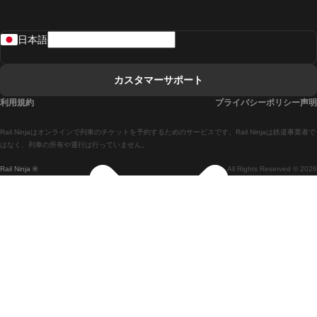
リスボンからラゴスまでの列車
日本語
リスボンからコインブラまでの列車
マドリードからマラガまでの列車
カスタマーサポート
マドリードからリスボンまでの列車
利用規約
プライバシーポリシー声明
マドリードからバルセロナまでの列車
Rail Ninjaはオンラインで列車のチケットを予約するためのサービスです。Rail Ninjaは鉄道事業者で
マドリードからセビリアまでの列車
はなく、列車の所有や運行は行っていません。
Rail Ninja ®
All Rights Reserved © 2026
マドリードからアリカンテまでの列車
マラガからマドリードまでの列車
バルセロナからマドリードまでの列車
バルセロナからセビリアまでの列車
バルセロナからマラガまでの列車
ヴェネツィアからフィレンツェまでの列車