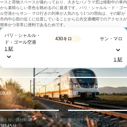
ースと荷物スペースが備わっており、大きなパノラマ窓は移動中の車内
から素晴らしい景色を眺めるのに最適です。パリ・シャルル・ド・ゴー
ル空港からサン・マロ行きの列車が人気のもう1つの理由は、その駅が
市内中心部の近くに位置していることから公共交通機関でのアクセスが
簡単かつ非常に便利であるためです。
パリ・シャルル・
430キロ
サン・マロ
ド・ゴール空港
1 駅
1 駅
最も早い出発：
列車切符の最低価格：
08:48
$189
最も短い旅行時間：
毎日の平均の出発：
3時45分
3