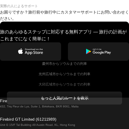
実際の人によるサポート
お困りですか？旅行前や旅行中にカスタマーサポートにお問い合わせく
ださい。
旅のあらゆるステップに対応する無料アプリ — 旅行の計画が
これまでになく簡単に！
慶州市からソウルまでの列車
光州広域市からソウルまでの列車
大邱広域市からソウルまでの列車
コークからダブリンまでの列車
もっと人気のルートを表示
Firebird GT Limited (OC 1451)
ダブリンからゴールウェイまでの列車
432, Triq Fleur de Lys, Suite 1, Birkirkara, BKR 9061, Malta
ロンドンからエディンバラまでの列車
Firebird GT Limited (61211989)
Unit G 15/F Tal Building 49 Austin Road, KL, Hong Kong
ローマからナポリまでの列車