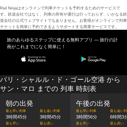
Rail Ninjaはオンラインで列車チケットを予約するためのサービスで
す。鉄道会社ではなく、列車の所有や運行は行っておらず、いかなる鉄
道会社の公式ウェブサイトでもありません。お客様がオンラインで列車
チケットを簡単に予約できるようサポートする商業サービスです。
旅のあらゆるステップに使える無料アプリ — 旅行の計
画がこれまでになく簡単に！
パリ・シャルル・ド・ゴール空港 から
サン・マロ までの 列車 時刻表
朝の出発
午後の出発
最も早い列車
最も遠い列車
最も早い列車
最も遠い列
3時間45分
3時間45分
3時間56分
6時間3
最も早い
最も遅い
最も早い
最も遅い