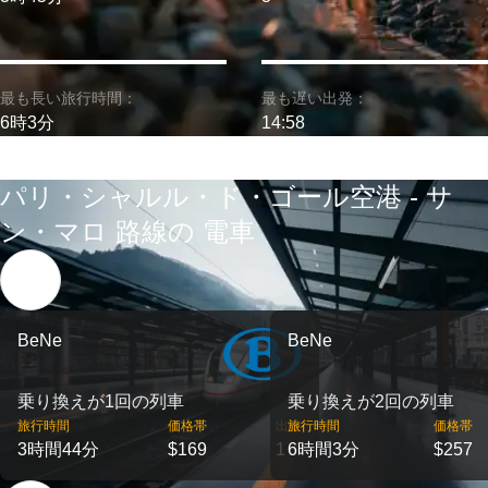
最も長い旅行時間：
最も遅い出発：
6時3分
14:58
パリ・シャルル・ド・ゴール空港 - サ
ン・マロ 路線の 電車
BeNe
BeNe
乗り換えが1回の列車
乗り換えが2回の列車
旅行時間
価格帯
出発
旅行時間
価格帯
3時間44分
$169
1
6時間3分
$257