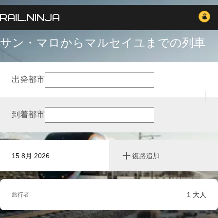
サン・マロからマルセイユまでの列車
出発都市
到着都市
15 8月 2026
復路追加
1
大人
旅行者