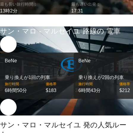
最も長い旅行時間：
最も遅い出発：
13時2分
17:31
サン・マロ - マルセイユ 路線の 電車
BeNe
BeNe
乗り換えが1回の列車
乗り換えが2回の列車
旅行時間
価格帯
出発
旅行時間
価格帯
6時間50分
$183
3
6時間43分
$212
サン・マロ・マルセイユ 発の人気ルー