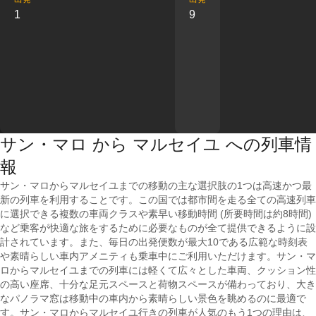
1
9
サン・マロ から マルセイユ への列車情
報
サン・マロからマルセイユまでの移動の主な選択肢の1つは高速かつ最
新の列車を利用することです。この国では都市間を走る全ての高速列車
に選択できる複数の車両クラスや素早い移動時間 (所要時間は約8時間)
など乗客が快適な旅をするために必要なものが全て提供できるように設
計されています。また、毎日の出発便数が最大10である広範な時刻表
や素晴らしい車内アメニティも乗車中にご利用いただけます。サン・マ
ロからマルセイユまでの列車には軽くて広々とした車両、クッション性
の高い座席、十分な足元スペースと荷物スペースが備わっており、大き
なパノラマ窓は移動中の車内から素晴らしい景色を眺めるのに最適で
す。サン・マロからマルセイユ行きの列車が人気のもう1つの理由は、