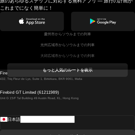
旅のあらゆるステップに対応する無料アプリ — 旅行の計画が
これまでになく簡単に！
慶州市からソウルまでの列車
光州広域市からソウルまでの列車
大邱広域市からソウルまでの列車
コークからダブリンまでの列車
もっと人気のルートを表示
Firebird GT Limited (OC 1451)
ダブリンからゴールウェイまでの列車
432, Triq Fleur de Lys, Suite 1, Birkirkara, BKR 9061, Malta
ロンドンからエディンバラまでの列車
Firebird GT Limited (61211989)
Unit G 15/F Tal Building 49 Austin Road, KL, Hong Kong
ローマからナポリまでの列車
リスボンからラゴスまでの列車
日本語
リスボンからコインブラまでの列車
マドリードからマラガまでの列車