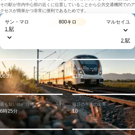
その駅が市内中心部の近くに位置していることから公共交通機関でのア
クセスが簡単かつ非常に便利であるためです。
800キロ
サン・マロ
マルセイユ
1 駅
2 駅
最も早い出発：
列車切符の最低価格：
06:27
$172
最も短い旅行時間：
毎日の平均の出発：
6時25分
10